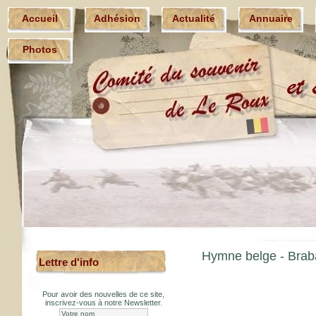
Accueil
Adhésion
Actualité
Annuaire
Photos
Hymne belge - Bra
Lettre d'info
Pour avoir des nouvelles de ce site,
inscrivez-vous à notre Newsletter.