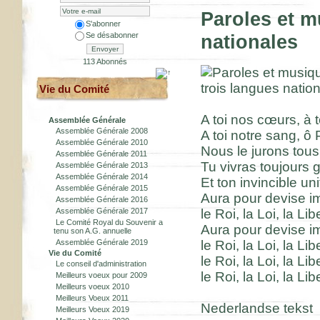
Paroles et m
S'abonner
Se désabonner
nationales
Envoyer
113 Abonnés
Vie du Comité
A toi nos cœurs, à t
Assemblée Générale
Assemblée Générale 2008
A toi notre sang, ô P
Assemblée Générale 2010
Nous le jurons tous,
Assemblée Générale 2011
Tu vivras toujours 
Assemblée Générale 2013
Assemblée Générale 2014
Et ton invincible uni
Assemblée Générale 2015
Aura pour devise im
Assemblée Générale 2016
Assemblée Générale 2017
le Roi, la Loi, la Lib
Le Comité Royal du Souvenir a
Aura pour devise im
tenu son A.G. annuelle
Assemblée Générale 2019
le Roi, la Loi, la Lib
Vie du Comité
le Roi, la Loi, la Lib
Le conseil d'administration
le Roi, la Loi, la Lib
Meilleurs voeux pour 2009
Meilleurs voeux 2010
Meilleurs Voeux 2011
Nederlandse tekst
Meilleurs Voeux 2019