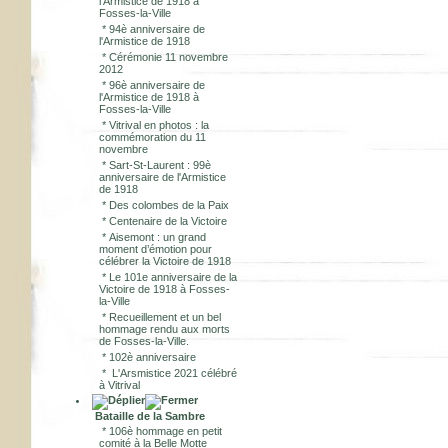
l'Armistice de 1918 à
Fosses-la-Ville
*
94è anniversaire de
l'Armistice de 1918
*
Cérémonie 11 novembre
2012
*
96è anniversaire de
l'Armistice de 1918 à
Fosses-la-Ville
*
Vitrival en photos : la
commémoration du 11
novembre
*
Sart-St-Laurent : 99è
anniversaire de l'Armistice
de 1918
*
Des colombes de la Paix
*
Centenaire de la Victoire
*
Aisemont : un grand
moment d’émotion pour
célébrer la Victoire de 1918
*
Le 101e anniversaire de la
Victoire de 1918 à Fosses-
la-Ville
*
Recueillement et un bel
hommage rendu aux morts
de Fosses-la-Ville.
*
102è anniversaire
*
L'Arsmistice 2021 célébré
à Vitrival
Bataille de la Sambre
*
106è hommage en petit
comité à la Belle Motte