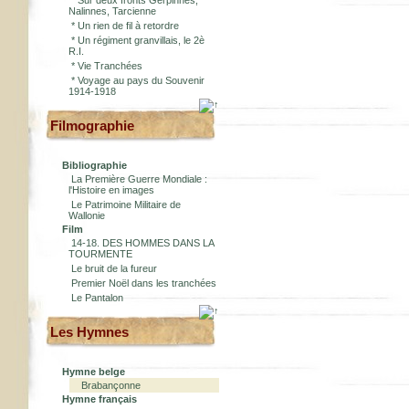
*
Sur deux fronts Gerpinnes,
Nalinnes, Tarcienne
*
Un rien de fil à retordre
*
Un régiment granvillais, le 2è
R.I.
*
Vie Tranchées
*
Voyage au pays du Souvenir
1914-1918
Filmographie
Bibliographie
La Première Guerre Mondiale :
l'Histoire en images
Le Patrimoine Militaire de
Wallonie
Film
14-18. DES HOMMES DANS LA
TOURMENTE
Le bruit de la fureur
Premier Noël dans les tranchées
Le Pantalon
Les Hymnes
Hymne belge
Brabançonne
Hymne français