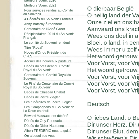
Meilleurs Voeux 2020
Meilleurs Voeux 2021
O dierbaar België
Pour services rendus au Comité
du Souvenir
O heilig land der V
4 Décorés du Souvenir Français
Onze ziel en ons har
Anny Batardy à l'honneur
Aanvaard ons krach
Centenaire de l'Abbé Goret
Récipiendaires 2014 du Souvenir
Wees ons doel in arb
Français
Bloei, o land, in ee
Le comité du Souvenir en deuil
Titre "Royal"
Wees immer u zelf
Noces d'Or du Président du
Het woord getrouw,
C.R.S.
Accueil des nouveaux pasteurs
Voor Vorst, voor Vr
Décès du président du Comité
Het woord getrouw,
Royal du Souvenir.
Centenaire du Comité Royal du
Voor Vorst, voor Vr
Souvenir.
Voor Vorst, voor Vr
Le Pins’ du Centenaire du Comité
Royal du Souvenir
Voor Vorst, voor Vr
Décès de Christian Chabot
Décès de Pierre Ziegler
Les funérailles de Pierre Ziegler
Deutsch
Les Compagnons du Souvenir de
Le Roux en deuil
Edward Massaux est décédé
O liebes Land, o Be
Décès de Guy Rousselle
Dir unser Herz, Dir
Décès de Didier Hautenne
Dir unser Blut, de
Albert FREDERIC nous a quitté
On a besoin de vous.
Wir schwören's Dir,