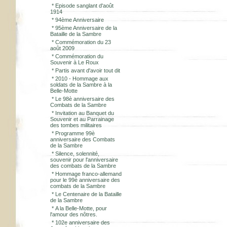
*
Episode sanglant d'août
1914
*
94ème Anniversaire
*
95ème Anniversaire de la
Bataille de la Sambre
*
Commémoration du 23
août 2009
*
Commémoration du
Souvenir à Le Roux
*
Partis avant d'avoir tout dit
*
2010 - Hommage aux
soldats de la Sambre à la
Belle-Motte
*
Le 98è anniversaire des
Combats de la Sambre
*
Invitation au Banquet du
Souvenir et au Parrainage
des tombes militaires
*
Programme 99è
anniversaire des Combats
de la Sambre
*
Silence, solennité,
souvenir pour l'anniversaire
des combats de la Sambre
*
Hommage franco-allemand
pour le 99è anniversaire des
combats de la Sambre
*
Le Centenaire de la Bataille
de la Sambre
*
A la Belle-Motte, pour
l'amour des nôtres.
*
102e anniversaire des