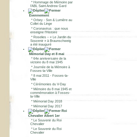
*
Hommage de Mémoire par
l’ABL Saint Andrew Gard
Evennement
*
Orbey - Son & Lumière au
Collet du Linge
*
Coronavirus : que nous
enseigne l’Histoire
*
Roselies – « Le Jardin du
Souvenir » à Braunschweig
a été inauguré
Mémorial Day et 8 mai
*
64e anniversaire de la
victoire du 8 mai 1945
*
Journée de la Mémoire à
Fosses-la-Ville
*
8 mai 2011 - Fosses-la-
Ville
*
Cérémonies du V-Day
*
Mémoire du 8 mai 1945 et
commémoration à Fosses-
la-Ville
*
Mémorial Day 2018
*
Mémorial Day 2017
Roi
Chevalier Albert 1er
*
Le Souvenir du Roi
Chevalier
*
Le Souvenir du Roi
Chevalier