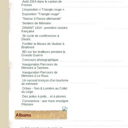
Août 1914 dans le canton de
Fosses
L’exposition « Triangle rouge »
Exposition "Triangle rouge"
"Namur à l'heure allemande"
Sentiers de Mémoire
DINANT 1914 : première victoire
française
3è cycle de conférences à
Dinant
Fortifier la Meuse de Vauban à
Brialmont
BD sur les tirailleurs pendant la
Grande Guerre
Concours photographique
Inauguration Parcours de
Mémoire à Tamines
Inauguration Parcours de
Mémoire à Le Roux
Un second tronçon d'un tourisme
de mémoire
Orbey - Son & Lumière au Collet
du Linge
Des poilus à poils... et à plumes
Coronavirus : que nous enseigne
l’Histoire
Albums