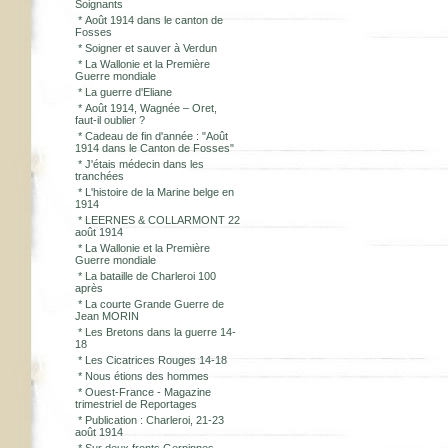
Soignants
*
Août 1914 dans le canton de
Fosses
*
Soigner et sauver à Verdun
*
La Wallonie et la Première
Guerre mondiale
*
La guerre d'Eliane
*
Août 1914, Wagnée – Oret,
faut-il oublier ?
*
Cadeau de fin d'année : "Août
1914 dans le Canton de Fosses"
*
J'étais médecin dans les
tranchées
*
L'histoire de la Marine belge en
1914
*
LEERNES & COLLARMONT 22
août 1914
*
La Wallonie et la Première
Guerre mondiale
*
La bataille de Charleroi 100
après
*
La courte Grande Guerre de
Jean MORIN
*
Les Bretons dans la guerre 14-
18
*
Les Cicatrices Rouges 14-18
*
Nous étions des hommes
*
Ouest-France - Magazine
trimestriel de Reportages
*
Publication : Charleroi, 21-23
août 1914