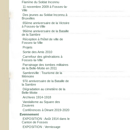
Flamme du Soldat Inconnu
11 novembre 2009 à Fosses-la-
Ville
Des jeunes au Soldat Inconnu à
Bruxelles
65ème anniversaire de la Victoire
à Fosses-la-Ville
96ème anniversaire de la Bataille
de la Sambre
Réception à l’hôtel de ville de
Fosses-la-Ville
Projets
Sortie des Amis 2010
Carrefour des générations à
Fosses-la-Ville
Parrainage des tombes militaires
de la Belle-Motte en 2011
Sambreville : Tourisme de la
Mémoire
97è anniversaire de la Bataille de
la Sambre
Dégradation au cimetière de la
Belle-Motte
Archives 1914-1918
Vandalisme au Square des
Zouaves
Conférences à Dinant 2019-2020
Evennement
EXPOSITION : Août 1914 dans le
Canton de Fosses
EXPOSITION : Vernissage