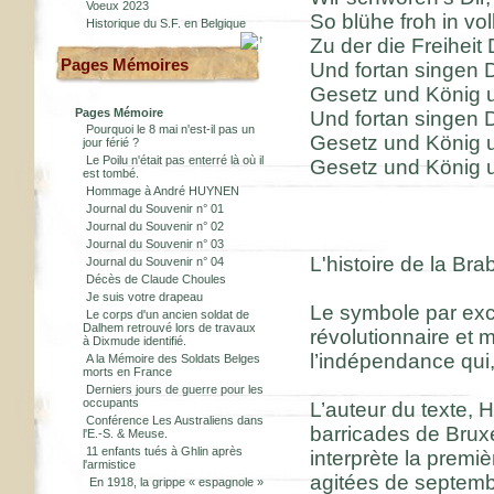
Voeux 2023
So blühe froh in vo
Historique du S.F. en Belgique
Zu der die Freiheit
Pages Mémoires
Und fortan singen 
Gesetz und König u
Pages Mémoire
Und fortan singen 
Pourquoi le 8 mai n'est-il pas un
Gesetz und König u
jour férié ?
Le Poilu n'était pas enterré là où il
Gesetz und König un
est tombé.
Hommage à André HUYNEN
Journal du Souvenir n° 01
Journal du Souvenir n° 02
Journal du Souvenir n° 03
L'histoire de la Br
Journal du Souvenir n° 04
Décès de Claude Choules
Je suis votre drapeau
Le symbole par exc
Le corps d'un ancien soldat de
Dalhem retrouvé lors de travaux
révolutionnaire et
à Dixmude identifié.
l’indépendance qui,
A la Mémoire des Soldats Belges
morts en France
Derniers jours de guerre pour les
occupants
L’auteur du texte, 
Conférence Les Australiens dans
barricades de Bruxe
l'E.-S. & Meuse.
11 enfants tués à Ghlin après
interprète la premi
l'armistice
agitées de septembr
En 1918, la grippe « espagnole »