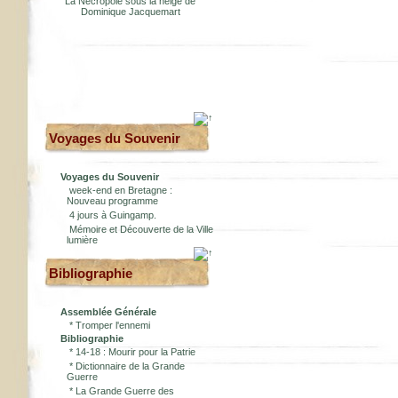
La Nécropole sous la neige de
Dominique Jacquemart
Voyages du Souvenir
Voyages du Souvenir
week-end en Bretagne :
Nouveau programme
4 jours à Guingamp.
Mémoire et Découverte de la Ville
lumière
Bibliographie
Assemblée Générale
*
Tromper l'ennemi
Bibliographie
*
14-18 : Mourir pour la Patrie
*
Dictionnaire de la Grande
Guerre
*
La Grande Guerre des