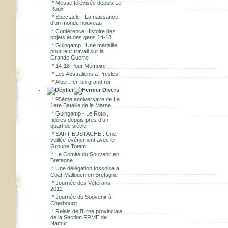
*
Messe télévisée depuis Le
Roux
*
Spectacle - La naissance
d'un monde nouveau
*
Conférence Histoire des
objets et des gens 14-18
*
Guingamp : Une médaille
pour leur travail sur la
Grande Guerre
*
14-18 Pour Mémoire
*
Les Australiens à Presles
*
Albert Ier, un grand roi
Divers
*
95ème anniversaire de La
1ère Bataille de la Marne
*
Guingamp - Le Roux,
fidèles depuis près d'un
quart de siècle
*
SART-EUSTACHE : Une
veillée-événement avec le
Groupe Totem
*
Le Comité du Souvenir en
Bretagne
*
Une délégation fossoise à
Coat-Mallouen en Bretagne
*
Journée des Vétérans
2012
*
Journée du Souvenir à
Cherbourg
*
Relais de l’Urne provinciale
de la Section FRME de
Namur