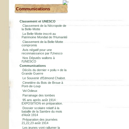
Communications
Classement et UNESCO
Classement de la Nécropole de
la Belle-Motte
La Belle-Motte inscrit au
Patrimoine Mondial de l’Humanité
Classement de la Belle-Motte
compromis
Avis négatif pour une
reconnaissance par l'Unesco
Nos Députés wallons à
l’UNESCO
Communications
Décès du dernier « poilu » de la
Grande Guerre
Le Souvenir d'Edmond Chabot.
Cimetière du Bois de Broue à
Pont-de-Loup
Vol Odieux
Parrainage des tombes
95 ans après août 1914 :
EXPOSITION en préparation.
Dossier scolaire relatif à la
bataille de la Sambre du mois
d'Août 1914
Préparation des journées
21,22,23 août 1914
Les jeunes vont rallumer la