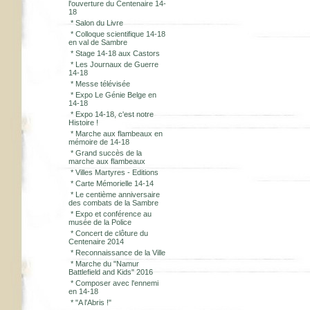
l'ouverture du Centenaire 14-
18
*
Salon du Livre
*
Colloque scientifique 14-18
en val de Sambre
*
Stage 14-18 aux Castors
*
Les Journaux de Guerre
14-18
*
Messe télévisée
*
Expo Le Génie Belge en
14-18
*
Expo 14-18, c'est notre
Histoire !
*
Marche aux flambeaux en
mémoire de 14-18
*
Grand succès de la
marche aux flambeaux
*
Villes Martyres - Editions
*
Carte Mémorielle 14-14
*
Le centième anniversaire
des combats de la Sambre
*
Expo et conférence au
musée de la Police
*
Concert de clôture du
Centenaire 2014
*
Reconnaissance de la Ville
*
Marche du "Namur
Battlefield and Kids" 2016
*
Composer avec l'ennemi
en 14-18
*
"A l'Abris !"