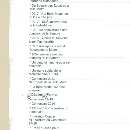
Journées historiques
*
Du Square des Zouaves à
Belle-Motte
*
2017 - A la Belle-Motte, on
ne les oublie pas...
*
2017 - 103è anniversaire
de la Belle-Motte
*
Le 104e anniversaire des
combats de la Sambre
*
2018 - À nous le souvenir,
à eux l’immortalité
*
Cent ans après, il reçoit
l'hommage du Maire
*
105è anniversaire des
combats de la Sambre
*
Un beau dimanche pour se
souvenir...
*
Un jeune soldat de la
Mémoire d’août 1914
*
Centenaire de la
Nécropole de la Belle-Motte
*
La Belle-Motte 2020 est
annulée
Centenaire 14-18
*
Centenaire 2014
*
1914-2014 Préparation du
centenaire
*
Invitation Concert
d'Ouverture du Centenaire
14-18
*
Franc succès pour