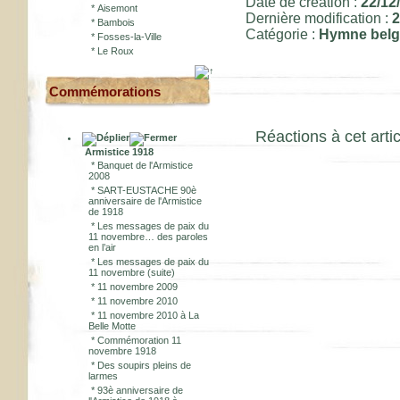
Date de création :
22/12
*
Aisemont
Dernière modification :
2
*
Bambois
Catégorie :
Hymne belg
*
Fosses-la-Ville
*
Le Roux
Commémorations
Réactions à cet artic
Armistice 1918
*
Banquet de l'Armistice
2008
*
SART-EUSTACHE 90è
anniversaire de l'Armistice
de 1918
*
Les messages de paix du
11 novembre… des paroles
en l’air
*
Les messages de paix du
11 novembre (suite)
*
11 novembre 2009
*
11 novembre 2010
*
11 novembre 2010 à La
Belle Motte
*
Commémoration 11
novembre 1918
*
Des soupirs pleins de
larmes
*
93è anniversaire de