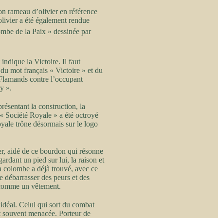
son rameau d’olivier en référence
livier a été également rendue
ombe de la Paix » dessinée par
ndique la Victoire. Il faut
 du mot français « Victoire » et du
s Flamands contre l’occupant
y ».
résentant la construction, la
e « Société Royale » a été octroyé
yale trône désormais sur le logo
ier, aidé de ce bourdon qui résonne
ardant un pied sur lui, la raison et
La colombe a déjà trouvé, avec ce
se débarrasser des peurs et des
u comme un vêtement.
idéal. Celui qui sort du combat
est souvent menacée. Porteur de