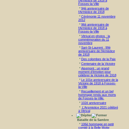
l'Armistice de 1918 à
Fosses-la-Ville
*
94è anniversaire de
l'Armistice de 1918
*
Cérémonie 11 novembre
2012
*
96è anniversaire de
l'Armistice de 1918 à
Fosses-la-Ville
*
Vitrival en photos : la
commémoration du 11
novembre
*
Sart-St-Laurent : 99è
anniversaire de l'Armistice
de 1918
*
Des colombes de la Paix
*
Centenaire de la Victoire
*
Aisemont : un grand
moment d’émotion pour
célébrer la Victoire de 1918
*
Le 101e anniversaire de la
Victoire de 1918 à Fosses-
la-Ville
*
Recueillement et un bel
hommage rendu aux morts
de Fosses-la-Ville.
*
102è anniversaire
*
L'Arsmistice 2021 célébré
à Vitrival
Bataille de la Sambre
*
106è hommage en petit
comité à la Belle Motte