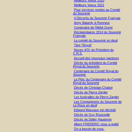
Meilleurs Voeux 2020
Meilleurs Voeux 2021
Pour services rendus au Comité
du Souvenir
4 Décorés du Souvenir Français
Anny Batardy à l'honneur
Centenaire de l'Abbé Goret
Récipiendaires 2014 du Souvenir
Français
Le comité du Souvenir en deuil
Titre "Royal"
Noces d'Or du Président du
C.R.S.
Accueil des nouveaux pasteurs
Décès du président du Comité
Royal du Souvenir.
Centenaire du Comité Royal du
Souvenir.
Le Pins’ du Centenaire du Comité
Royal du Souvenir
Décès de Christian Chabot
Décès de Pierre Ziegler
Les funérailles de Pierre Ziegler
Les Compagnons du Souvenir de
Le Roux en deuil
Edward Massaux est décédé
Décès de Guy Rousselle
Décès de Didier Hautenne
Albert FREDERIC nous a quitté
On a besoin de vous.