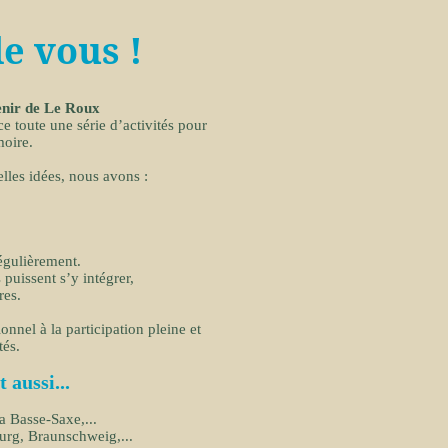
e vous !
enir de Le Roux
ce toute une série d’activités pour
moire.
elles idées, nous avons :
égulièrement.
 puissent s’y intégrer,
res.
nnel à la participation pleine et
tés.
 aussi...
a Basse-Saxe,...
urg, Braunschweig,...