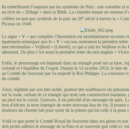
Ils embellissent l’esquisse par les symboles de Paix : une colombe et 
au récit du « Déluge » dans la Bible. La colombe tenant un rameau d’o
e
célèbre en tant que symbole de la paix au 20
siècle à travers la « Col
Picasso en 1949.
Le signe «
V
» qui complète l’illustration est mondialement reconnu et i
également remarquer que le «
V
» est non seulement la première lettre
mot néerlandais « Vrijheid » (Liberté), ce qui a unit les Wallons et le
allemand. De plus c’est aussi la première lettre du mot anglais « Victor
Enfin, le personnage est implanté dans un triangle posé sur sa base, rep
volonté et l’équilibre de l’esprit. Depuis le 14 octobre 2014, le titre d
au Comité du Souvenir par Sa majesté le Roi Philippe. La couronne ro
du comité.
Ainsi, légitimé par son titre noble, porteur des souffrances du prisonn
sur la route, sortant de ce triangle qui reste une construction humaine, g
un pied sur le cercle, l'univers, il est précédé d'un messager de paix. 
brin d'olivier, la terre émergée de notre nouveau lieu de vie, Il pourra 
douleurs du chemin fait pour sortir de la prison qui lui colle à la pea
Voilà ce que porte le Comité Royal du Souvenir dans ses gènes et son 
doit porter ailleurs le message de la Paix et se souvenir que celle-ci 