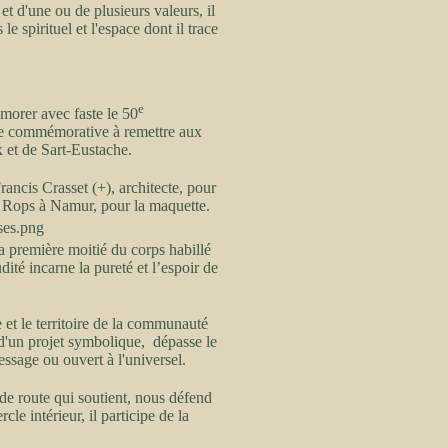
et d'une ou de plusieurs valeurs, il
e spirituel et l'espace dont il trace
e
orer avec faste le 50
lle commémorative à remettre aux
 et de Sart-Eustache.
rancis Crasset (+), architecte, pour
ien Rops à Namur, pour la maquette.
la première moitié du corps habillé
dité incarne la pureté et l’espoir de
 et le territoire de la communauté
 d'un projet symbolique, dépasse le
ssage ou ouvert à l'universel.
de route qui soutient, nous défend
cle intérieur, il participe de la