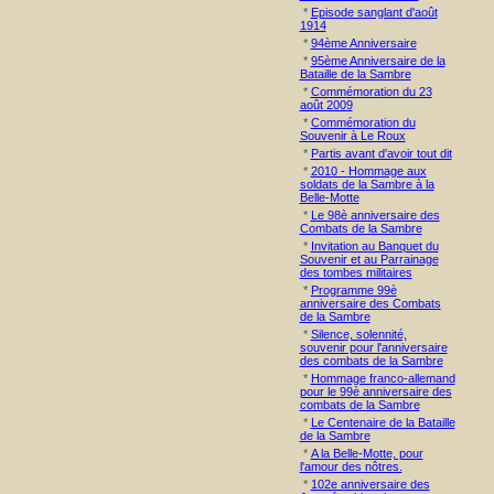
*
Episode sanglant d'août
1914
*
94ème Anniversaire
*
95ème Anniversaire de la
Bataille de la Sambre
*
Commémoration du 23
août 2009
*
Commémoration du
Souvenir à Le Roux
*
Partis avant d'avoir tout dit
*
2010 - Hommage aux
soldats de la Sambre à la
Belle-Motte
*
Le 98è anniversaire des
Combats de la Sambre
*
Invitation au Banquet du
Souvenir et au Parrainage
des tombes militaires
*
Programme 99è
anniversaire des Combats
de la Sambre
*
Silence, solennité,
souvenir pour l'anniversaire
des combats de la Sambre
*
Hommage franco-allemand
pour le 99è anniversaire des
combats de la Sambre
*
Le Centenaire de la Bataille
de la Sambre
*
A la Belle-Motte, pour
l'amour des nôtres.
*
102e anniversaire des