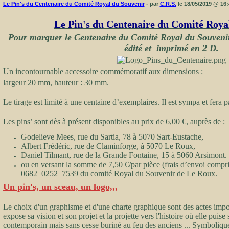
Le Pin's du Centenaire du Comité Royal du Souvenir
- par
C.R.S.
le 18/05/2019 @ 16:
Le Pin's du Centenaire du Comité Roya
Pour marquer le Centen
aire du Comité Royal du Souvenir,
édité et imprimé en 2 D.
Un incontournable accessoire commémoratif aux dimensions :
largeur 20 mm, hauteur : 30 mm.
Le tirage est limité à une centaine d’exemplaires. Il est sympa et fera pa
Les pins’ sont dès à présent disponibles au prix de 6,00 €, auprès de :
Godelieve Mees, rue du Sartia, 78 à 5070 Sart-Eustache,
Albert Frédéric, rue de Claminforge, à 5070 Le Roux,
Daniel Tilmant, rue de la Grande Fontaine, 15 à 5060 Arsimont.
ou en versant la somme de 7,50 €/par pièce (frais d’envoi comp
0682 0252 7539 du comité Royal du Souvenir de Le Roux.
Un pin's, un sceau, un logo,,,
Le choix d'un graphisme et d'une charte graphique sont des actes impor
expose sa vision et son projet et la projette vers l'histoire où elle puise 
contemporain mais sans cesse buriné au feu des anciens ... Symbolique,