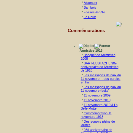
*
Aisemont
*
Bambois
*
Fosses-la-Ville
*
Le Roux
Commémorations
Armistice 1918
*
Banquet de l'Armistice
2008
*
SART-EUSTACHE 90è
anniversaire de l'Armistice
de 1918
*
Les messages de paix du
11 novembre… des paroles
en l’air
*
Les messages de paix du
11 novembre (suite)
*
11 novembre 2009
*
11 novembre 2010
*
11 novembre 2010 à La
Belle Motte
*
Commémoration 11
novembre 1918
*
Des soupirs pleins de
larmes
*
93è anniversaire de