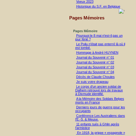
Voeux 2023
Historique du S.F. en Belgique
Pages Mémoires
Pages Mémoire
Pourquoi le 8 mai n'est-il pas un
jour férié ?
Le Poilu n'était pas enterré là où il
est tombé.
Hommage à André HUYNEN
Journal du Souvenir n° 01
Journal du Souvenir n° 02
Journal du Souvenir n° 03
Journal du Souvenir n° 04
Décès de Claude Choules
Je suis votre drapeau
Le corps d'un ancien soldat de
Dalhem retrouvé lors de travaux
à Dixmude identifié.
A la Mémoire des Soldats Belges
morts en France
Derniers jours de guerre pour les
occupants
Conférence Les Australiens dans
l'E.-S. & Meuse.
11 enfants tués à Ghlin après
l'armistice
En 1918, la grippe « espagnole »