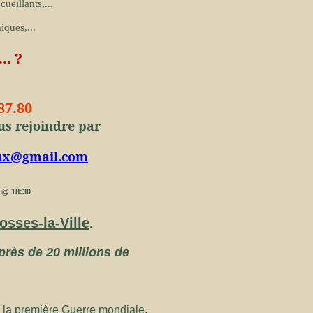
ueillants,...
iques,...
..
?
87.80
us rejoindre par
oux@gmail.com
9 @ 18:30
osses-la-Ville
.
 près de 20 millions de
e la première Guerre mondiale.