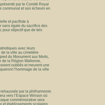
 présenté par le Comité Royal
ège communal et son échevin en
lle et pacifiste à
r sans égale du sacrifice des
pour objectif que de tels
triotiques avec leurs
e la ville au cimetière
 pied du Monument aux Morts,
de de la Région Wallonne,
 soient oubliés et meurent une
queront l’hommage de la ville
 rehaussée par la philharmonie
igera vers l’Espace Winson où
 plaque commémorative sera
x et établissements scolaires