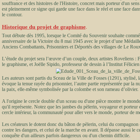
souffrance et des histoires de l'Histoire, concret mais porteur d'un sens 
est pleinement ce signe qui garde une face dans le réel et une face dans l
le contour.
Historique du projet de graphisme
.
Tout débute dès 1995, lorsque le Comité du Souvenir souhaite commém
anniversaire de la Victoire du 8 mai 1945 avec le projet d’une Médai
Anciens Combattants, Prisonniers et Déportés des villages de Le Roux
L’étude du projet sera l’œuvre d’un couple, deux artistes Roveliens : F
le graphisme, et Joëlle Sipido, professeur de dessin à l’Institut Félic
Les auteurs sont partis du Sceau de la Ville de Fosses (1291), stylisé, 
évoque la tenue rayée du prisonnier, l’autre partie représentée par la nu
la paix, elle-même symbolisée par la colombe et son rameau d’olivier.
A l'origine le cercle double d'un sceau ou d'une pièce montre le monde
qu'il représente. Notez que les jambes du pèlerin, voyageur et porteur
cercle intérieur, la communauté pour aller vers le monde, porteur de me
Les créateurs le dotent donc du bâton de pèlerin, celui du compagnon 
contre les dangers, et celui de la marche en avant. Il dépasse aussi le cer
conquête d'un ailleurs parfois dangereux ou d'un chemin difficile.