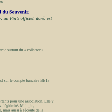
45
l du Souvenir
.
 un Pin’s officiel, doré, est
rtie surtout du « collector ».
ris) sur le compte bancaire BE13
tants pour une association. Elle y
sa légitimité. Multiple,
 mais aussi à l'écoute de la