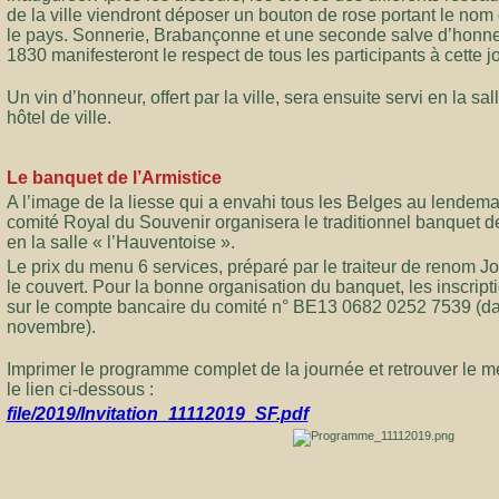
de la ville viendront déposer un bouton de rose portant le nom
le pays. Sonnerie, Brabançonne et une seconde salve d’honneur
1830 manifesteront le respect de tous les participants à cette 
Un vin d’honneur, offert par la ville, sera ensuite servi en la s
hôtel de ville.
Le banquet de l’Armistice
A l’image de la liesse qui a envahi tous les Belges au lendema
comité Royal du Souvenir organisera le traditionnel banquet de 
en la salle « l’Hauventoise ».
Le prix du menu 6 services, préparé par le traiteur de renom Jo
le couvert. Pour la bonne organisation du banquet, les inscrip
sur le compte bancaire du comité n° BE13 0682 0252 7539 (dat
novembre).
Imprimer le programme complet de la journée et retrouver le m
le lien ci-dessous :
file/2019/Invitation_11112019_SF.pdf