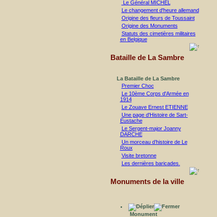
Le Général MICHEL
Le changement d'heure allemand
Origine des fleurs de Toussaint
Origine des Monuments
Statuts des cimetières militaires
en Belgique
Bataille de La Sambre
La Bataille de La Sambre
Premier Choc
Le 10ème Corps d'Armée en
1914
Le Zouave Ernest ETIENNE
Une page d'Histoire de Sart-
Eustache
Le Sergent-major Joanny
DARCHE
Un morceau d’histoire de Le
Roux
Visite bretonne
Les dernières baricades.
Monuments de la ville
Monument