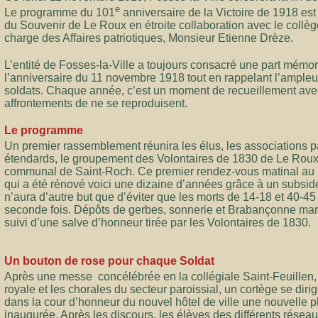
e
Le programme du 101
anniversaire de la Victoire de 1918 est
du Souvenir de Le Roux en étroite collaboration avec le coll
charge des Affaires patriotiques, Monsieur Etienne Drèze.
L’entité de Fosses-la-Ville a toujours consacré une part mémorie
l’anniversaire du 11 novembre 1918 tout en rappelant l’ampleu
soldats. Chaque année, c’est un moment de recueillement avec 
affrontements de ne se reproduisent.
Le programme
Un premier rassemblement réunira les élus, les associations pa
étendards, le groupement des Volontaires de 1830 de Le Roux d
communal de Saint-Roch. Ce premier rendez-vous matinal au
qui a été rénové voici une dizaine d’années grâce à un subsi
n’aura d’autre but que d’éviter que les morts de 14-18 et 40-45
seconde fois. Dépôts de gerbes, sonnerie et Brabançonne mar
suivi d’une salve d’honneur tirée par les Volontaires de 1830.
Un bouton de rose pour chaque Soldat
Après une messe concélébrée en la collégiale Saint-Feuillen,
royale et les chorales du secteur paroissial, un cortège se dir
dans la cour d’honneur du nouvel hôtel de ville une nouvelle
inaugurée. Après les discours, les élèves des différents réseau