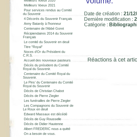
volume.
Meilleurs Voeux 2020
Meilleurs Voeux 2021
Pour services rendus au Comité
Date de création :
21/12
du Souvenir
Dernière modification :
2
4 Décorés du Souvenir Français
Anny Batardy à l'honneur
Catégorie :
Bibliograph
Centenaire de l'Abbé Goret
Récipiendaires 2014 du Souvenir
Français
Le comité du Souvenir en deuil
Titre "Royal"
Noces d'Or du Président du
C.R.S.
Réactions à cet artic
Accueil des nouveaux pasteurs
Décès du président du Comité
Royal du Souvenir.
Centenaire du Comité Royal du
Souvenir.
Le Pins’ du Centenaire du Comité
Royal du Souvenir
Décès de Christian Chabot
Décès de Pierre Ziegler
Les funérailles de Pierre Ziegler
Les Compagnons du Souvenir de
Le Roux en deuil
Edward Massaux est décédé
Décès de Guy Rousselle
Décès de Didier Hautenne
Albert FREDERIC nous a quitté
On a besoin de vous.