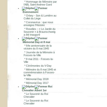
*
Hommage de Mémoire par
l’ABL Saint Andrew Gard
Evennement
*
Orbey - Son & Lumière au
Collet du Linge
*
Coronavirus : que nous
enseigne l’Histoire
*
Roselies – « Le Jardin du
Souvenir » à Braunschweig
a été inauguré
Mémorial Day et 8 mai
*
64e anniversaire de la
victoire du 8 mai 1945
*
Journée de la Mémoire à
Fosses-la-Ville
*
8 mai 2011 - Fosses-la-
Ville
*
Cérémonies du V-Day
*
Mémoire du 8 mai 1945 et
commémoration à Fosses-
la-Ville
*
Mémorial Day 2018
*
Mémorial Day 2017
Roi
Chevalier Albert 1er
*
Le Souvenir du Roi
Chevalier
*
Le Souvenir du Roi
Chevalier