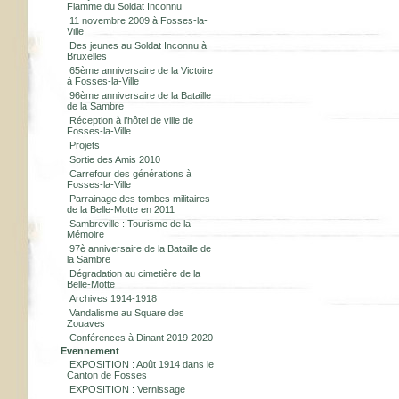
Flamme du Soldat Inconnu
11 novembre 2009 à Fosses-la-
Ville
Des jeunes au Soldat Inconnu à
Bruxelles
65ème anniversaire de la Victoire
à Fosses-la-Ville
96ème anniversaire de la Bataille
de la Sambre
Réception à l’hôtel de ville de
Fosses-la-Ville
Projets
Sortie des Amis 2010
Carrefour des générations à
Fosses-la-Ville
Parrainage des tombes militaires
de la Belle-Motte en 2011
Sambreville : Tourisme de la
Mémoire
97è anniversaire de la Bataille de
la Sambre
Dégradation au cimetière de la
Belle-Motte
Archives 1914-1918
Vandalisme au Square des
Zouaves
Conférences à Dinant 2019-2020
Evennement
EXPOSITION : Août 1914 dans le
Canton de Fosses
EXPOSITION : Vernissage