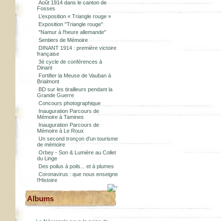
Août 1914 dans le canton de
Fosses
L’exposition « Triangle rouge »
Exposition "Triangle rouge"
"Namur à l'heure allemande"
Sentiers de Mémoire
DINANT 1914 : première victoire
française
3è cycle de conférences à
Dinant
Fortifier la Meuse de Vauban à
Brialmont
BD sur les tirailleurs pendant la
Grande Guerre
Concours photographique
Inauguration Parcours de
Mémoire à Tamines
Inauguration Parcours de
Mémoire à Le Roux
Un second tronçon d'un tourisme
de mémoire
Orbey - Son & Lumière au Collet
du Linge
Des poilus à poils... et à plumes
Coronavirus : que nous enseigne
l’Histoire
Albums