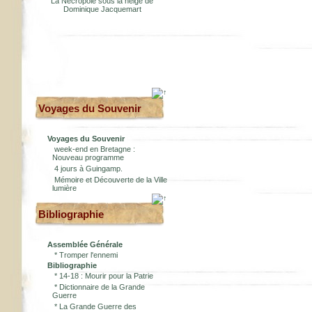
La Nécropole sous la neige de
Dominique Jacquemart
Voyages du Souvenir
Voyages du Souvenir
week-end en Bretagne :
Nouveau programme
4 jours à Guingamp.
Mémoire et Découverte de la Ville
lumière
Bibliographie
Assemblée Générale
*
Tromper l'ennemi
Bibliographie
*
14-18 : Mourir pour la Patrie
*
Dictionnaire de la Grande
Guerre
*
La Grande Guerre des