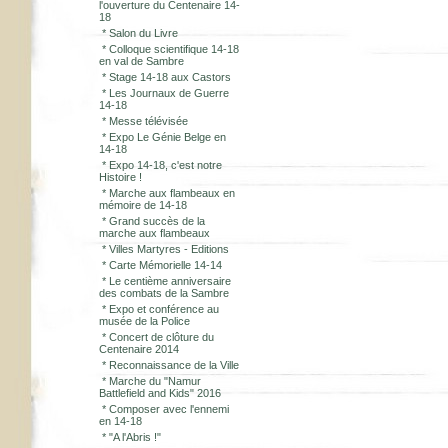
l'ouverture du Centenaire 14-
18
*
Salon du Livre
*
Colloque scientifique 14-18
en val de Sambre
*
Stage 14-18 aux Castors
*
Les Journaux de Guerre
14-18
*
Messe télévisée
*
Expo Le Génie Belge en
14-18
*
Expo 14-18, c'est notre
Histoire !
*
Marche aux flambeaux en
mémoire de 14-18
*
Grand succès de la
marche aux flambeaux
*
Villes Martyres - Editions
*
Carte Mémorielle 14-14
*
Le centième anniversaire
des combats de la Sambre
*
Expo et conférence au
musée de la Police
*
Concert de clôture du
Centenaire 2014
*
Reconnaissance de la Ville
*
Marche du "Namur
Battlefield and Kids" 2016
*
Composer avec l'ennemi
en 14-18
*
"A l'Abris !"