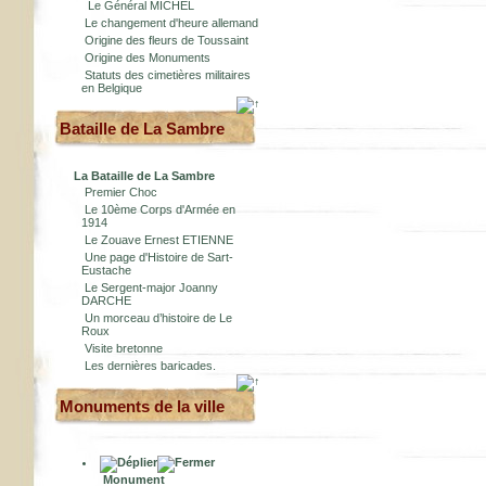
Le Général MICHEL
Le changement d'heure allemand
Origine des fleurs de Toussaint
Origine des Monuments
Statuts des cimetières militaires
en Belgique
Bataille de La Sambre
La Bataille de La Sambre
Premier Choc
Le 10ème Corps d'Armée en
1914
Le Zouave Ernest ETIENNE
Une page d'Histoire de Sart-
Eustache
Le Sergent-major Joanny
DARCHE
Un morceau d’histoire de Le
Roux
Visite bretonne
Les dernières baricades.
Monuments de la ville
Monument