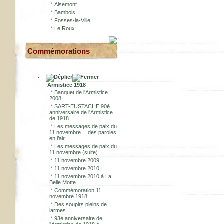
*
Aisemont
*
Bambois
*
Fosses-la-Ville
*
Le Roux
Commémorations
Armistice 1918
*
Banquet de l'Armistice
2008
*
SART-EUSTACHE 90è
anniversaire de l'Armistice
de 1918
*
Les messages de paix du
11 novembre… des paroles
en l’air
*
Les messages de paix du
11 novembre (suite)
*
11 novembre 2009
*
11 novembre 2010
*
11 novembre 2010 à La
Belle Motte
*
Commémoration 11
novembre 1918
*
Des soupirs pleins de
larmes
*
93è anniversaire de