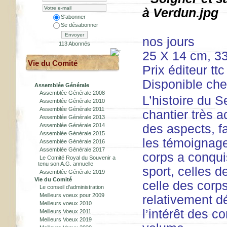
S'abonner
Se désabonner
Envoyer
nos jours
113 Abonnés
25 X 14 cm, 
Vie du Comité
Prix éditeur ttc
Disponible chez
Assemblée Générale
Assemblée Générale 2008
L’histoire du S
Assemblée Générale 2010
Assemblée Générale 2011
chantier très a
Assemblée Générale 2013
Assemblée Générale 2014
des aspects, f
Assemblée Générale 2015
les témoignage
Assemblée Générale 2016
Assemblée Générale 2017
corps a conquis
Le Comité Royal du Souvenir a
tenu son A.G. annuelle
sport, celles d
Assemblée Générale 2019
Vie du Comité
celle des corp
Le conseil d'administration
Meilleurs voeux pour 2009
relativement dé
Meilleurs voeux 2010
l’intérêt des 
Meilleurs Voeux 2011
Meilleurs Voeux 2019