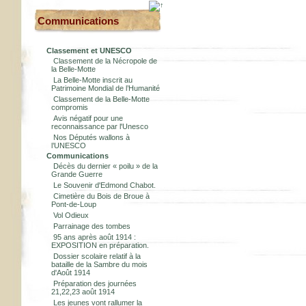
Communications
Classement et UNESCO
Classement de la Nécropole de
la Belle-Motte
La Belle-Motte inscrit au
Patrimoine Mondial de l’Humanité
Classement de la Belle-Motte
compromis
Avis négatif pour une
reconnaissance par l'Unesco
Nos Députés wallons à
l’UNESCO
Communications
Décès du dernier « poilu » de la
Grande Guerre
Le Souvenir d'Edmond Chabot.
Cimetière du Bois de Broue à
Pont-de-Loup
Vol Odieux
Parrainage des tombes
95 ans après août 1914 :
EXPOSITION en préparation.
Dossier scolaire relatif à la
bataille de la Sambre du mois
d'Août 1914
Préparation des journées
21,22,23 août 1914
Les jeunes vont rallumer la