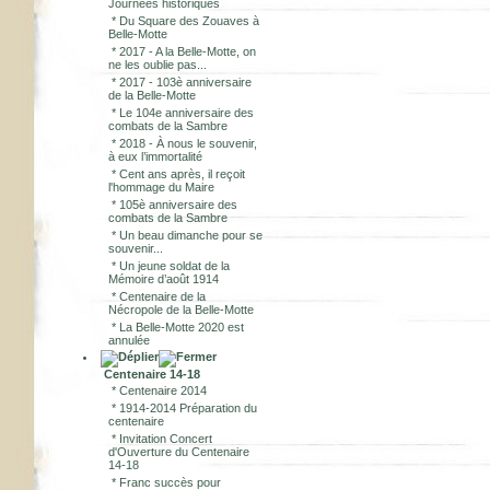
Journées historiques
*
Du Square des Zouaves à
Belle-Motte
*
2017 - A la Belle-Motte, on
ne les oublie pas...
*
2017 - 103è anniversaire
de la Belle-Motte
*
Le 104e anniversaire des
combats de la Sambre
*
2018 - À nous le souvenir,
à eux l’immortalité
*
Cent ans après, il reçoit
l'hommage du Maire
*
105è anniversaire des
combats de la Sambre
*
Un beau dimanche pour se
souvenir...
*
Un jeune soldat de la
Mémoire d’août 1914
*
Centenaire de la
Nécropole de la Belle-Motte
*
La Belle-Motte 2020 est
annulée
Centenaire 14-18
*
Centenaire 2014
*
1914-2014 Préparation du
centenaire
*
Invitation Concert
d'Ouverture du Centenaire
14-18
*
Franc succès pour