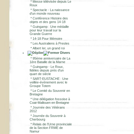
*
Messe télévisée depuis Le
Roux
*
Spectacle - La naissance
d'un monde nouveau
*
Conférence Histoire des
objets et des gens 14-18
*
Guingamp : Une médaille
pour leur travail sur la
Grande Guerre
*
14-18 Pour Mémoire
*
Les Australiens à Presles
*
Albert Ier, un grand roi
Divers
*
95ème anniversaire de La
1ère Bataille de la Marne
*
Guingamp - Le Roux,
fidèles depuis près d'un
quart de siècle
*
SART-EUSTACHE : Une
veillée-événement avec le
Groupe Totem
*
Le Comité du Souvenir en
Bretagne
*
Une délégation fossoise à
Coat-Mallouen en Bretagne
*
Journée des Vétérans
2012
*
Journée du Souvenir à
Cherbourg
*
Relais de l’Urne provinciale
de la Section FRME de
Namur