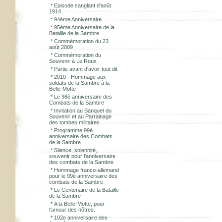
*
Episode sanglant d'août
1914
*
94ème Anniversaire
*
95ème Anniversaire de la
Bataille de la Sambre
*
Commémoration du 23
août 2009
*
Commémoration du
Souvenir à Le Roux
*
Partis avant d'avoir tout dit
*
2010 - Hommage aux
soldats de la Sambre à la
Belle-Motte
*
Le 98è anniversaire des
Combats de la Sambre
*
Invitation au Banquet du
Souvenir et au Parrainage
des tombes militaires
*
Programme 99è
anniversaire des Combats
de la Sambre
*
Silence, solennité,
souvenir pour l'anniversaire
des combats de la Sambre
*
Hommage franco-allemand
pour le 99è anniversaire des
combats de la Sambre
*
Le Centenaire de la Bataille
de la Sambre
*
A la Belle-Motte, pour
l'amour des nôtres.
*
102e anniversaire des