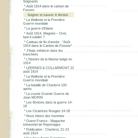
Soignants
*
Août 1914 dans le canton de
Fosses
Soigner et sauver à Verdun
*
La Wallonie et la Première
Guerre mondiale
*
La guerre d'Eliane
*
Août 1914, Wagnée – Oret,
faut-il oublier ?
*
Cadeau de fin d'année : "Août
1914 dans le Canton de Fosses"
*
J'étais médecin dans les
tranchées
*
L'histoire de la Marine belge en
1914
*
LEERNES & COLLARMONT 22
août 1914
*
La Wallonie et la Première
Guerre mondiale
*
La bataille de Charleroi 100
après
*
La courte Grande Guerre de
Jean MORIN
*
Les Bretons dans la guerre 14-
18
*
Les Cicatrices Rouges 14-18
*
Nous étions des hommes
*
Ouest-France - Magazine
trimestriel de Reportages
*
Publication : Charleroi, 21-23
août 1914