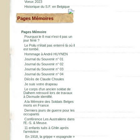
Voeux 2023
Historique du S.F. en Belgique
Pages Mémoires
Pages Mémoire
Pourquoi le 8 mai n'est-il pas un
jour férié ?
Le Poilu n'était pas enterré là où il
est tombé.
Hommage à André HUYNEN
Journal du Souvenir n° 01
Journal du Souvenir n° 02
Journal du Souvenir n° 03
Journal du Souvenir n° 04
Décès de Claude Choules
Je suis votre drapeau
Le corps d'un ancien soldat de
Dalhem retrouvé lors de travaux
à Dixmude identifié.
A la Mémoire des Soldats Belges
morts en France
Derniers jours de guerre pour les
occupants
Conférence Les Australiens dans
l'E.-S. & Meuse.
11 enfants tués à Ghlin après
l'armistice
En 1918, la grippe « espagnole »