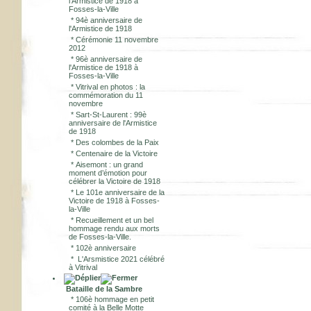
l'Armistice de 1918 à
Fosses-la-Ville
*
94è anniversaire de
l'Armistice de 1918
*
Cérémonie 11 novembre
2012
*
96è anniversaire de
l'Armistice de 1918 à
Fosses-la-Ville
*
Vitrival en photos : la
commémoration du 11
novembre
*
Sart-St-Laurent : 99è
anniversaire de l'Armistice
de 1918
*
Des colombes de la Paix
*
Centenaire de la Victoire
*
Aisemont : un grand
moment d’émotion pour
célébrer la Victoire de 1918
*
Le 101e anniversaire de la
Victoire de 1918 à Fosses-
la-Ville
*
Recueillement et un bel
hommage rendu aux morts
de Fosses-la-Ville.
*
102è anniversaire
*
L'Arsmistice 2021 célébré
à Vitrival
Bataille de la Sambre
*
106è hommage en petit
comité à la Belle Motte