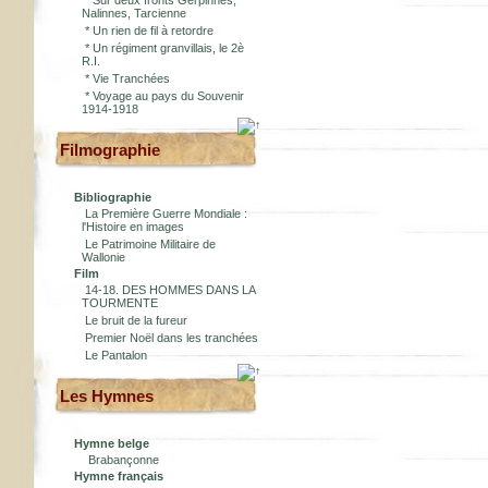
*
Sur deux fronts Gerpinnes,
Nalinnes, Tarcienne
*
Un rien de fil à retordre
*
Un régiment granvillais, le 2è
R.I.
*
Vie Tranchées
*
Voyage au pays du Souvenir
1914-1918
Filmographie
Bibliographie
La Première Guerre Mondiale :
l'Histoire en images
Le Patrimoine Militaire de
Wallonie
Film
14-18. DES HOMMES DANS LA
TOURMENTE
Le bruit de la fureur
Premier Noël dans les tranchées
Le Pantalon
Les Hymnes
Hymne belge
Brabançonne
Hymne français