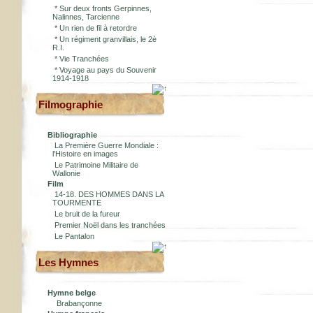
*
Sur deux fronts Gerpinnes,
Nalinnes, Tarcienne
*
Un rien de fil à retordre
*
Un régiment granvillais, le 2è
R.I.
*
Vie Tranchées
*
Voyage au pays du Souvenir
1914-1918
Filmographie
Bibliographie
La Première Guerre Mondiale :
l'Histoire en images
Le Patrimoine Militaire de
Wallonie
Film
14-18. DES HOMMES DANS LA
TOURMENTE
Le bruit de la fureur
Premier Noël dans les tranchées
Le Pantalon
Les Hymnes
Hymne belge
Brabançonne