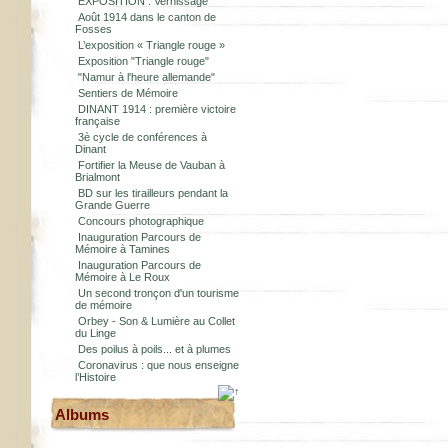
EXPOSITION : Vernissage
Août 1914 dans le canton de
Fosses
L’exposition « Triangle rouge »
Exposition "Triangle rouge"
"Namur à l'heure allemande"
Sentiers de Mémoire
DINANT 1914 : première victoire
française
3è cycle de conférences à
Dinant
Fortifier la Meuse de Vauban à
Brialmont
BD sur les tirailleurs pendant la
Grande Guerre
Concours photographique
Inauguration Parcours de
Mémoire à Tamines
Inauguration Parcours de
Mémoire à Le Roux
Un second tronçon d'un tourisme
de mémoire
Orbey - Son & Lumière au Collet
du Linge
Des poilus à poils... et à plumes
Coronavirus : que nous enseigne
l’Histoire
Albums