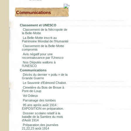
Communications
Classement et UNESCO
Classement de la Nécropole de
la Belle-Motte
La Belle-Motte inscrit au
Patrimoine Mondial de l’Humanité
Classement de la Belle-Motte
compromis
Avis négatif pour une
reconnaissance par l'Unesco
Nos Députés wallons à
l’UNESCO
Communications
Décès du dernier « poilu » de la
Grande Guerre
Le Souvenir d'Edmond Chabot.
Cimetière du Bois de Broue à
Pont-de-Loup
Vol Odieux
Parrainage des tombes
95 ans après août 1914 :
EXPOSITION en préparation.
Dossier scolaire relatif à la
bataille de la Sambre du mois
d'Août 1914
Préparation des journées
21,22,23 août 1914