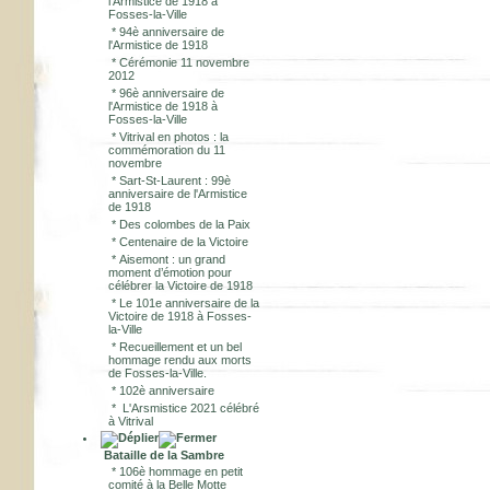
l'Armistice de 1918 à
Fosses-la-Ville
*
94è anniversaire de
l'Armistice de 1918
*
Cérémonie 11 novembre
2012
*
96è anniversaire de
l'Armistice de 1918 à
Fosses-la-Ville
*
Vitrival en photos : la
commémoration du 11
novembre
*
Sart-St-Laurent : 99è
anniversaire de l'Armistice
de 1918
*
Des colombes de la Paix
*
Centenaire de la Victoire
*
Aisemont : un grand
moment d’émotion pour
célébrer la Victoire de 1918
*
Le 101e anniversaire de la
Victoire de 1918 à Fosses-
la-Ville
*
Recueillement et un bel
hommage rendu aux morts
de Fosses-la-Ville.
*
102è anniversaire
*
L'Arsmistice 2021 célébré
à Vitrival
Bataille de la Sambre
*
106è hommage en petit
comité à la Belle Motte