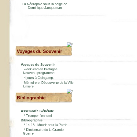
La Nécropole sous la neige de
Dominique Jacquemart
Voyages du Souvenir
Voyages du Souvenir
week-end en Bretagne :
Nouveau programme
4 jours à Guingamp.
Mémoire et Découverte de la Ville
lumière
Bibliographie
Assemblée Générale
*
Tromper l'ennemi
Bibliographie
*
14-18 : Mourir pour la Patrie
*
Dictionnaire de la Grande
Guerre