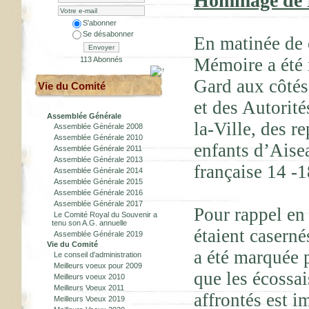
Hommage de M
S'abonner
Se désabonner
En matinée de 
Envoyer
Mémoire a été 
113 Abonnés
Gard aux côté
Vie du Comité
et des Autorit
Assemblée Générale
la-Ville, des 
Assemblée Générale 2008
Assemblée Générale 2010
enfants d’Aise
Assemblée Générale 2011
Assemblée Générale 2013
française 14 -1
Assemblée Générale 2014
Assemblée Générale 2015
Assemblée Générale 2016
Assemblée Générale 2017
Pour rappel en 
Le Comité Royal du Souvenir a
tenu son A.G. annuelle
étaient caserné
Assemblée Générale 2019
Vie du Comité
a été marquée p
Le conseil d'administration
Meilleurs voeux pour 2009
que les écossai
Meilleurs voeux 2010
Meilleurs Voeux 2011
affrontés est 
Meilleurs Voeux 2019