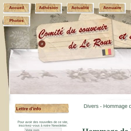
Accueil
Adhésion
Actualité
Annuaire
Photos
Divers -
Hommage de
Lettre d'info
Pour avoir des nouvelles de ce site,
inscrivez-vous à notre Newsletter.