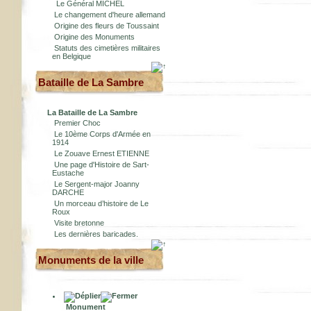
Le Général MICHEL
Le changement d'heure allemand
Origine des fleurs de Toussaint
Origine des Monuments
Statuts des cimetières militaires
en Belgique
Bataille de La Sambre
La Bataille de La Sambre
Premier Choc
Le 10ème Corps d'Armée en
1914
Le Zouave Ernest ETIENNE
Une page d'Histoire de Sart-
Eustache
Le Sergent-major Joanny
DARCHE
Un morceau d’histoire de Le
Roux
Visite bretonne
Les dernières baricades.
Monuments de la ville
Monument