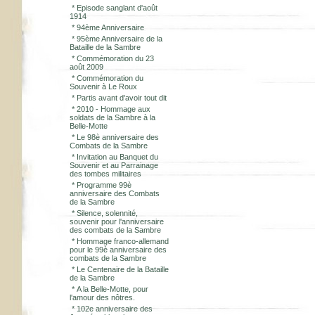
*
Episode sanglant d'août
1914
*
94ème Anniversaire
*
95ème Anniversaire de la
Bataille de la Sambre
*
Commémoration du 23
août 2009
*
Commémoration du
Souvenir à Le Roux
*
Partis avant d'avoir tout dit
*
2010 - Hommage aux
soldats de la Sambre à la
Belle-Motte
*
Le 98è anniversaire des
Combats de la Sambre
*
Invitation au Banquet du
Souvenir et au Parrainage
des tombes militaires
*
Programme 99è
anniversaire des Combats
de la Sambre
*
Silence, solennité,
souvenir pour l'anniversaire
des combats de la Sambre
*
Hommage franco-allemand
pour le 99è anniversaire des
combats de la Sambre
*
Le Centenaire de la Bataille
de la Sambre
*
A la Belle-Motte, pour
l'amour des nôtres.
*
102e anniversaire des