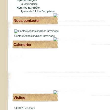
Hymne français
La Marseillaise
Hymnes Européen
Hymne de l'Union Européenn
Nous contacter
Contact/Adhésion/Don/Parrainage
Calendrier
Visites
1453429 visiteurs