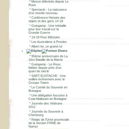
*
Messe télévisée depuis Le
Roux
*
Spectacle - La naissance
d'un monde nouveau
*
Conférence Histoire des
objets et des gens 14-18
*
Guingamp : Une médaille
pour leur travail sur la
Grande Guerre
*
14-18 Pour Mémoire
*
Les Australiens à Presles
*
Albert Ier, un grand roi
Divers
*
95ème anniversaire de La
1ère Bataille de la Marne
*
Guingamp - Le Roux,
fidèles depuis près d'un
quart de siècle
*
SART-EUSTACHE : Une
veillée-événement avec le
Groupe Totem
*
Le Comité du Souvenir en
Bretagne
*
Une délégation fossoise à
Coat-Mallouen en Bretagne
*
Journée des Vétérans
2012
*
Journée du Souvenir à
Cherbourg
*
Relais de l’Urne provinciale
de la Section FRME de
Namur