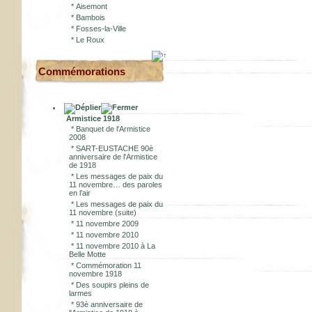
*
Aisemont
*
Bambois
*
Fosses-la-Ville
*
Le Roux
Commémorations
Armistice 1918
*
Banquet de l'Armistice
2008
*
SART-EUSTACHE 90è
anniversaire de l'Armistice
de 1918
*
Les messages de paix du
11 novembre… des paroles
en l’air
*
Les messages de paix du
11 novembre (suite)
*
11 novembre 2009
*
11 novembre 2010
*
11 novembre 2010 à La
Belle Motte
*
Commémoration 11
novembre 1918
*
Des soupirs pleins de
larmes
*
93è anniversaire de