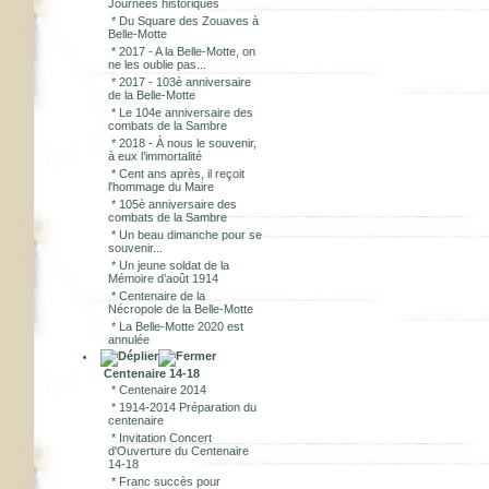
Journées historiques
*
Du Square des Zouaves à
Belle-Motte
*
2017 - A la Belle-Motte, on
ne les oublie pas...
*
2017 - 103è anniversaire
de la Belle-Motte
*
Le 104e anniversaire des
combats de la Sambre
*
2018 - À nous le souvenir,
à eux l’immortalité
*
Cent ans après, il reçoit
l'hommage du Maire
*
105è anniversaire des
combats de la Sambre
*
Un beau dimanche pour se
souvenir...
*
Un jeune soldat de la
Mémoire d’août 1914
*
Centenaire de la
Nécropole de la Belle-Motte
*
La Belle-Motte 2020 est
annulée
Centenaire 14-18
*
Centenaire 2014
*
1914-2014 Préparation du
centenaire
*
Invitation Concert
d'Ouverture du Centenaire
14-18
*
Franc succès pour