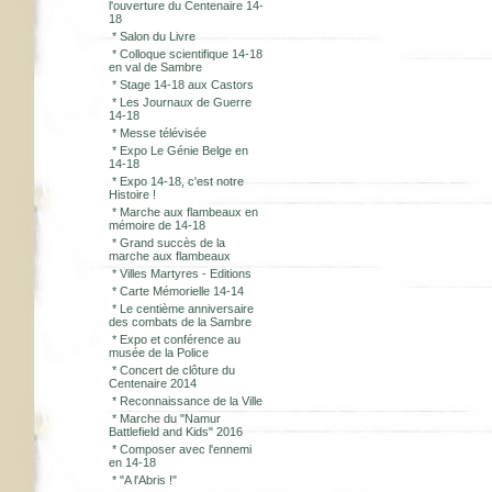
l'ouverture du Centenaire 14-
18
*
Salon du Livre
*
Colloque scientifique 14-18
en val de Sambre
*
Stage 14-18 aux Castors
*
Les Journaux de Guerre
14-18
*
Messe télévisée
*
Expo Le Génie Belge en
14-18
*
Expo 14-18, c'est notre
Histoire !
*
Marche aux flambeaux en
mémoire de 14-18
*
Grand succès de la
marche aux flambeaux
*
Villes Martyres - Editions
*
Carte Mémorielle 14-14
*
Le centième anniversaire
des combats de la Sambre
*
Expo et conférence au
musée de la Police
*
Concert de clôture du
Centenaire 2014
*
Reconnaissance de la Ville
*
Marche du "Namur
Battlefield and Kids" 2016
*
Composer avec l'ennemi
en 14-18
*
"A l'Abris !"