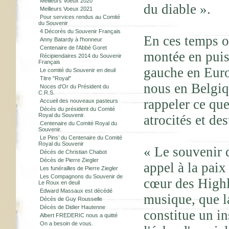
Meilleurs Voeux 2020
du diable ».
Meilleurs Voeux 2021
Pour services rendus au Comité
du Souvenir
4 Décorés du Souvenir Français
En ces temps où
Anny Batardy à l'honneur
Centenaire de l'Abbé Goret
montée en puis
Récipiendaires 2014 du Souvenir
Français
gauche en Euro
Le comité du Souvenir en deuil
Titre "Royal"
nous en Belgiqu
Noces d'Or du Président du
C.R.S.
rappeler ce que
Accueil des nouveaux pasteurs
Décès du président du Comité
Royal du Souvenir.
atrocités et des
Centenaire du Comité Royal du
Souvenir.
Le Pins’ du Centenaire du Comité
Royal du Souvenir
« Le souvenir d
Décès de Christian Chabot
Décès de Pierre Ziegler
appel à la paix
Les funérailles de Pierre Ziegler
Les Compagnons du Souvenir de
cœur des Highl
Le Roux en deuil
Edward Massaux est décédé
musique, que la
Décès de Guy Rousselle
Décès de Didier Hautenne
constitue un i
Albert FREDERIC nous a quitté
On a besoin de vous.