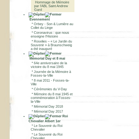
Hommage de Mémoire
par l’ABL Saint Andrew
Gard
Evennement
*
Orbey - Son & Lumière au
Collet du Linge
*
Coronavirus : que nous
enseigne l’Histoire
*
Roselies – « Le Jardin du
Souvenir » à Braunschweig
a été inauguré
Mémorial Day et 8 mai
*
64e anniversaire de la
victoire du 8 mai 1945
*
Journée de la Mémoire à
Fosses-la-Ville
*
8 mai 2011 - Fosses-la-
Ville
*
Cérémonies du V-Day
*
Mémoire du 8 mai 1945 et
commémoration à Fosses-
la-Ville
*
Mémorial Day 2018
*
Mémorial Day 2017
Roi
Chevalier Albert 1er
*
Le Souvenir du Roi
Chevalier
*
Le Souvenir du Roi
Chevalier