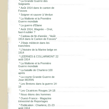
*
La Grande Guerre des
Soignants
*
Août 1914 dans le canton de
Fosses
*
Soigner et sauver à Verdun
*
La Wallonie et la Première
Guerre mondiale
*
La guerre d'Eliane
*
Août 1914, Wagnée – Oret,
faut-il oublier ?
*
Cadeau de fin d'année : "Août
1914 dans le Canton de Fosses"
*
J'étais médecin dans les
tranchées
*
L'histoire de la Marine belge en
1914
*
LEERNES & COLLARMONT 22
août 1914
*
La Wallonie et la Première
Guerre mondiale
*
La bataille de Charleroi 100
après
*
La courte Grande Guerre de
Jean MORIN
*
Les Bretons dans la guerre 14-
18
*
Les Cicatrices Rouges 14-18
*
Nous étions des hommes
*
Ouest-France - Magazine
trimestriel de Reportages
*
Publication : Charleroi, 21-23
août 1914