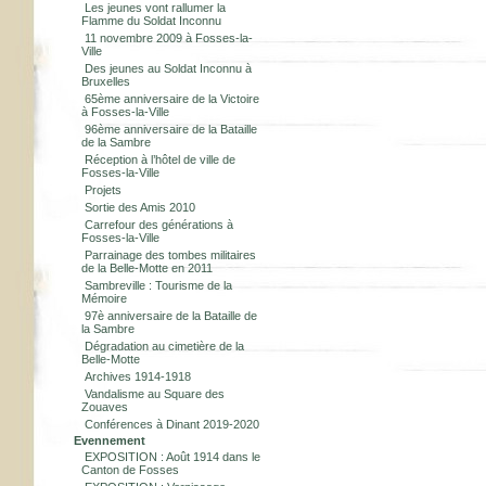
Les jeunes vont rallumer la
Flamme du Soldat Inconnu
11 novembre 2009 à Fosses-la-
Ville
Des jeunes au Soldat Inconnu à
Bruxelles
65ème anniversaire de la Victoire
à Fosses-la-Ville
96ème anniversaire de la Bataille
de la Sambre
Réception à l’hôtel de ville de
Fosses-la-Ville
Projets
Sortie des Amis 2010
Carrefour des générations à
Fosses-la-Ville
Parrainage des tombes militaires
de la Belle-Motte en 2011
Sambreville : Tourisme de la
Mémoire
97è anniversaire de la Bataille de
la Sambre
Dégradation au cimetière de la
Belle-Motte
Archives 1914-1918
Vandalisme au Square des
Zouaves
Conférences à Dinant 2019-2020
Evennement
EXPOSITION : Août 1914 dans le
Canton de Fosses