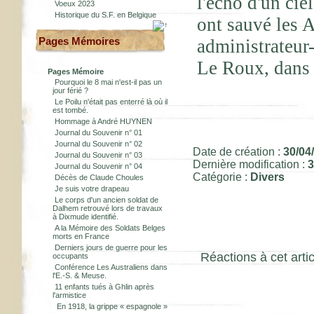
l'écho d'un cie
Voeux 2023
Historique du S.F. en Belgique
ont sauvé les 
Pages Mémoires
administrateur
Le Roux, dans 
Pages Mémoire
Pourquoi le 8 mai n'est-il pas un
jour férié ?
Le Poilu n'était pas enterré là où il
est tombé.
Hommage à André HUYNEN
Journal du Souvenir n° 01
Journal du Souvenir n° 02
Date de création :
30/04
Journal du Souvenir n° 03
Dernière modification :
3
Journal du Souvenir n° 04
Catégorie :
Divers
Décès de Claude Choules
Je suis votre drapeau
Le corps d'un ancien soldat de
Dalhem retrouvé lors de travaux
à Dixmude identifié.
A la Mémoire des Soldats Belges
morts en France
Derniers jours de guerre pour les
Réactions à cet artic
occupants
Conférence Les Australiens dans
l'E.-S. & Meuse.
11 enfants tués à Ghlin après
l'armistice
En 1918, la grippe « espagnole »