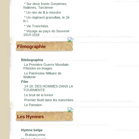
*
Sur deux fronts Gerpinnes,
Nalinnes, Tarcienne
*
Un rien de fil à retordre
*
Un régiment granvillais, le 2è
R.I.
*
Vie Tranchées
*
Voyage au pays du Souvenir
1914-1918
Filmographie
Bibliographie
La Première Guerre Mondiale :
l'Histoire en images
Le Patrimoine Militaire de
Wallonie
Film
14-18. DES HOMMES DANS LA
TOURMENTE
Le bruit de la fureur
Premier Noël dans les tranchées
Le Pantalon
Les Hymnes
Hymne belge
Brabançonne