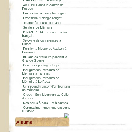
EXPOSITION : Vernissage
Août 1914 dans le canton de
Fosses
L’exposition « Triangle rouge »
Exposition "Triangle rouge"
"Namur à l'heure allemande"
Sentiers de Mémoire
DINANT 1914 : première victoire
française
3è cycle de conférences à
Dinant
Fortifier la Meuse de Vauban à
Brialmont
BD sur les tirailleurs pendant la
Grande Guerre
Concours photographique
Inauguration Parcours de
Mémoire à Tamines
Inauguration Parcours de
Mémoire à Le Roux
Un second tronçon d'un tourisme
de mémoire
Orbey - Son & Lumière au Collet
du Linge
Des poilus à poils... et à plumes
Coronavirus : que nous enseigne
l’Histoire
Albums