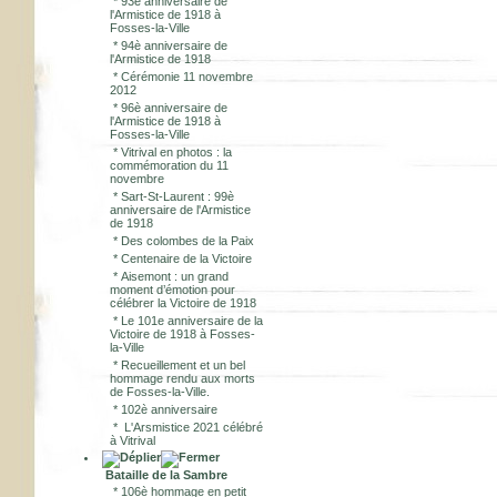
*
93è anniversaire de
l'Armistice de 1918 à
Fosses-la-Ville
*
94è anniversaire de
l'Armistice de 1918
*
Cérémonie 11 novembre
2012
*
96è anniversaire de
l'Armistice de 1918 à
Fosses-la-Ville
*
Vitrival en photos : la
commémoration du 11
novembre
*
Sart-St-Laurent : 99è
anniversaire de l'Armistice
de 1918
*
Des colombes de la Paix
*
Centenaire de la Victoire
*
Aisemont : un grand
moment d’émotion pour
célébrer la Victoire de 1918
*
Le 101e anniversaire de la
Victoire de 1918 à Fosses-
la-Ville
*
Recueillement et un bel
hommage rendu aux morts
de Fosses-la-Ville.
*
102è anniversaire
*
L'Arsmistice 2021 célébré
à Vitrival
Bataille de la Sambre
*
106è hommage en petit