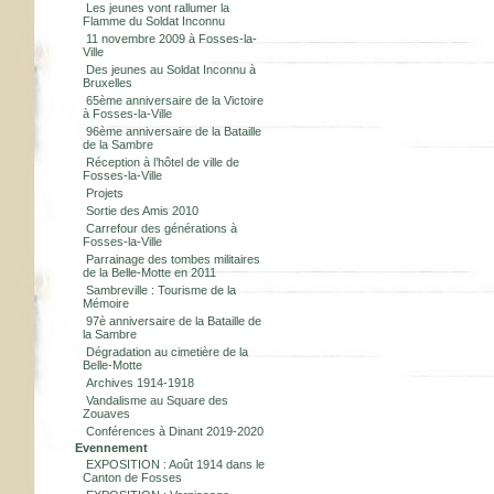
Les jeunes vont rallumer la
Flamme du Soldat Inconnu
11 novembre 2009 à Fosses-la-
Ville
Des jeunes au Soldat Inconnu à
Bruxelles
65ème anniversaire de la Victoire
à Fosses-la-Ville
96ème anniversaire de la Bataille
de la Sambre
Réception à l’hôtel de ville de
Fosses-la-Ville
Projets
Sortie des Amis 2010
Carrefour des générations à
Fosses-la-Ville
Parrainage des tombes militaires
de la Belle-Motte en 2011
Sambreville : Tourisme de la
Mémoire
97è anniversaire de la Bataille de
la Sambre
Dégradation au cimetière de la
Belle-Motte
Archives 1914-1918
Vandalisme au Square des
Zouaves
Conférences à Dinant 2019-2020
Evennement
EXPOSITION : Août 1914 dans le
Canton de Fosses