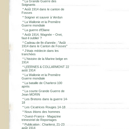
*
La Grande Guerre des
Soignants
*
Août 1914 dans le canton de
Fosses
*
Soigner et sauver à Verdun
*
La Wallonie et la Première
Guerre mondiale
*
La guerre d'Eliane
*
Août 1914, Wagnée – Oret,
faut-il oublier ?
*
Cadeau de fin d'année : "Août
1914 dans le Canton de Fosses"
*
J'étais médecin dans les
tranchées
*
L'histoire de la Marine belge en
1914
*
LEERNES & COLLARMONT 22
août 1914
*
La Wallonie et la Première
Guerre mondiale
*
La bataille de Charleroi 100
après
*
La courte Grande Guerre de
Jean MORIN
*
Les Bretons dans la guerre 14-
18
*
Les Cicatrices Rouges 14-18
*
Nous étions des hommes
*
Ouest-France - Magazine
trimestriel de Reportages
*
Publication : Charleroi, 21-23
août 1914