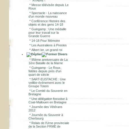
*
"A l'Abris !"
*
Messe télévisée depuis Le
Roux
*
Spectacle - La naissance
d'un monde nouveau
*
Conférence Histoire des
objets et des gens 14-18
*
Guingamp : Une médaille
pour leur travail sur la
Grande Guerre
*
14-18 Pour Mémoire
*
Les Australiens à Presles
*
Albert Ier, un grand roi
Divers
*
95ème anniversaire de La
1ère Bataille de la Marne
*
Guingamp - Le Roux,
fidèles depuis près d'un
quart de siècle
*
SART-EUSTACHE : Une
veillée-événement avec le
Groupe Totem
*
Le Comité du Souvenir en
Bretagne
*
Une délégation fossoise à
Coat-Mallouen en Bretagne
*
Journée des Vétérans
2012
*
Journée du Souvenir à
Cherbourg
*
Relais de l’Urne provinciale
de la Section FRME de