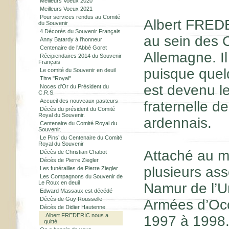
Meilleurs Voeux 2020
Meilleurs Voeux 2021
Pour services rendus au Comité
Albert FREDER
du Souvenir
4 Décorés du Souvenir Français
au sein des 
Anny Batardy à l'honneur
Centenaire de l'Abbé Goret
Allemagne. Il
Récipiendaires 2014 du Souvenir
Français
puisque quel
Le comité du Souvenir en deuil
Titre "Royal"
est devenu le
Noces d'Or du Président du
C.R.S.
Accueil des nouveaux pasteurs
fraternelle d
Décès du président du Comité
Royal du Souvenir.
ardennais.
Centenaire du Comité Royal du
Souvenir.
Le Pins’ du Centenaire du Comité
Royal du Souvenir
Attaché au mo
Décès de Christian Chabot
Décès de Pierre Ziegler
plusieurs ass
Les funérailles de Pierre Ziegler
Les Compagnons du Souvenir de
Le Roux en deuil
Namur de l’U
Edward Massaux est décédé
Décès de Guy Rousselle
Armées d’Occu
Décès de Didier Hautenne
Albert FREDERIC nous a
1997 à 1998.
quitté