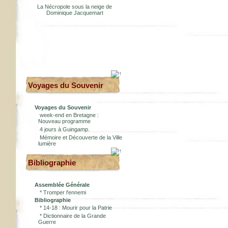
La Nécropole sous la neige de
Dominique Jacquemart
Voyages du Souvenir
Voyages du Souvenir
week-end en Bretagne :
Nouveau programme
4 jours à Guingamp.
Mémoire et Découverte de la Ville
lumière
Bibliographie
Assemblée Générale
*
Tromper l'ennemi
Bibliographie
*
14-18 : Mourir pour la Patrie
*
Dictionnaire de la Grande
Guerre