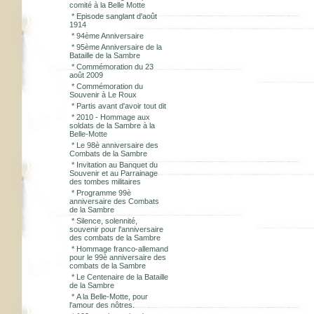
comité à la Belle Motte
*
Episode sanglant d'août
1914
*
94ème Anniversaire
*
95ème Anniversaire de la
Bataille de la Sambre
*
Commémoration du 23
août 2009
*
Commémoration du
Souvenir à Le Roux
*
Partis avant d'avoir tout dit
*
2010 - Hommage aux
soldats de la Sambre à la
Belle-Motte
*
Le 98è anniversaire des
Combats de la Sambre
*
Invitation au Banquet du
Souvenir et au Parrainage
des tombes militaires
*
Programme 99è
anniversaire des Combats
de la Sambre
*
Silence, solennité,
souvenir pour l'anniversaire
des combats de la Sambre
*
Hommage franco-allemand
pour le 99è anniversaire des
combats de la Sambre
*
Le Centenaire de la Bataille
de la Sambre
*
A la Belle-Motte, pour
l'amour des nôtres.