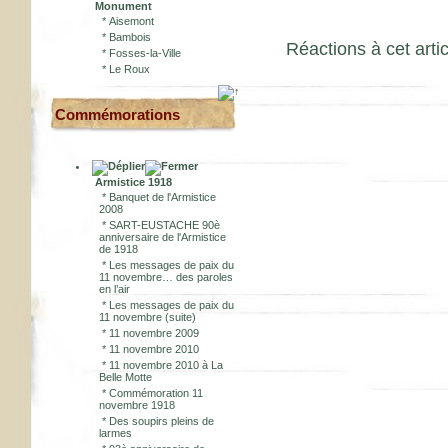
Monument
*
Aisemont
*
Bambois
Réactions à cet artic
*
Fosses-la-Ville
*
Le Roux
Commémorations
Armistice 1918
*
Banquet de l'Armistice
2008
*
SART-EUSTACHE 90è
anniversaire de l'Armistice
de 1918
*
Les messages de paix du
11 novembre… des paroles
en l’air
*
Les messages de paix du
11 novembre (suite)
*
11 novembre 2009
*
11 novembre 2010
*
11 novembre 2010 à La
Belle Motte
*
Commémoration 11
novembre 1918
*
Des soupirs pleins de
larmes