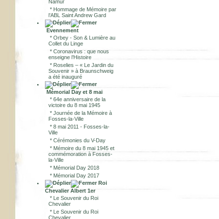
Namur
*
Hommage de Mémoire par
l’ABL Saint Andrew Gard
Evennement
*
Orbey - Son & Lumière au
Collet du Linge
*
Coronavirus : que nous
enseigne l’Histoire
*
Roselies – « Le Jardin du
Souvenir » à Braunschweig
a été inauguré
Mémorial Day et 8 mai
*
64e anniversaire de la
victoire du 8 mai 1945
*
Journée de la Mémoire à
Fosses-la-Ville
*
8 mai 2011 - Fosses-la-
Ville
*
Cérémonies du V-Day
*
Mémoire du 8 mai 1945 et
commémoration à Fosses-
la-Ville
*
Mémorial Day 2018
*
Mémorial Day 2017
Roi
Chevalier Albert 1er
*
Le Souvenir du Roi
Chevalier
*
Le Souvenir du Roi
Chevalier