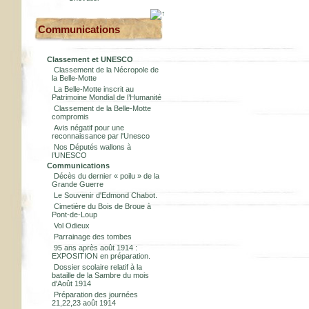
Communications
Classement et UNESCO
Classement de la Nécropole de
la Belle-Motte
La Belle-Motte inscrit au
Patrimoine Mondial de l’Humanité
Classement de la Belle-Motte
compromis
Avis négatif pour une
reconnaissance par l'Unesco
Nos Députés wallons à
l’UNESCO
Communications
Décès du dernier « poilu » de la
Grande Guerre
Le Souvenir d'Edmond Chabot.
Cimetière du Bois de Broue à
Pont-de-Loup
Vol Odieux
Parrainage des tombes
95 ans après août 1914 :
EXPOSITION en préparation.
Dossier scolaire relatif à la
bataille de la Sambre du mois
d'Août 1914
Préparation des journées
21,22,23 août 1914