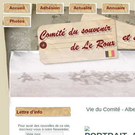
Accueil
Adhésion
Actualité
Annuaire
Photos
Vie du Comité -
Alb
Lettre d'info
Pour avoir des nouvelles de ce site,
inscrivez-vous à notre Newsletter.