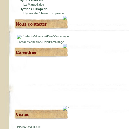
Hymne français
La Marseillaise
Hymnes Européen
Hymne de l'Union Européenn
Nous contacter
Contact/Adhésion/Don/Parrainage
Calendrier
Visites
1454020 visiteurs