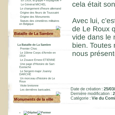
En 1918, la grippe « espagnole »
cela était son
Le Général MICHEL
Le changement d'heure allemand
Origine des fleurs de Toussaint
Origine des Monuments
Avec lui, c’es
Statuts des cimetières militaires
en Belgique
de Le Roux
q
Bataille de La Sambre
vide dans le 
bien. Toutes 
La Bataille de La Sambre
Premier Choc
nous présent
Le 10ème Corps d'Armée en
1914
Le Zouave Ernest ETIENNE
Une page d'Histoire de Sart-
Eustache
Le Sergent-major Joanny
DARCHE
Un morceau d’histoire de Le
Roux
Visite bretonne
Date de création :
25/03
Les dernières baricades.
Dernière modification :
2
Catégorie :
Vie du Comi
Monuments de la ville