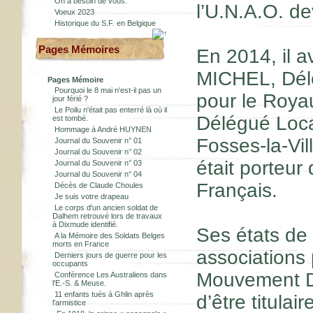
On a besoin de vous.
l’U.N.A.O. d
Voeux 2023
Historique du S.F. en Belgique
Pages Mémoires
En 2014, il 
MICHEL, Dél
Pages Mémoire
Pourquoi le 8 mai n'est-il pas un
pour le Roya
jour férié ?
Le Poilu n'était pas enterré là où il
Délégué Local
est tombé.
Hommage à André HUYNEN
Fosses-la-Vill
Journal du Souvenir n° 01
Journal du Souvenir n° 02
était porteur
Journal du Souvenir n° 03
Journal du Souvenir n° 04
Français.
Décès de Claude Choules
Je suis votre drapeau
Le corps d'un ancien soldat de
Dalhem retrouvé lors de travaux
à Dixmude identifié.
Ses états de
A la Mémoire des Soldats Belges
morts en France
associations 
Derniers jours de guerre pour les
occupants
Mouvement Dyn
Conférence Les Australiens dans
l'E.-S. & Meuse.
11 enfants tués à Ghlin après
d’être titula
l'armistice