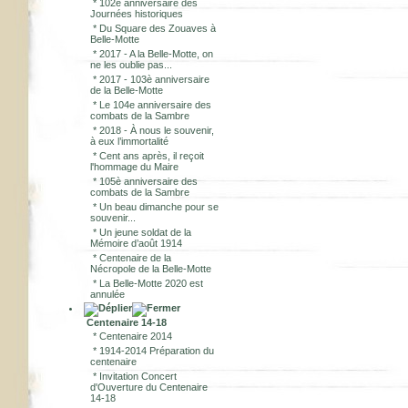
*
102e anniversaire des
Journées historiques
*
Du Square des Zouaves à
Belle-Motte
*
2017 - A la Belle-Motte, on
ne les oublie pas...
*
2017 - 103è anniversaire
de la Belle-Motte
*
Le 104e anniversaire des
combats de la Sambre
*
2018 - À nous le souvenir,
à eux l’immortalité
*
Cent ans après, il reçoit
l'hommage du Maire
*
105è anniversaire des
combats de la Sambre
*
Un beau dimanche pour se
souvenir...
*
Un jeune soldat de la
Mémoire d’août 1914
*
Centenaire de la
Nécropole de la Belle-Motte
*
La Belle-Motte 2020 est
annulée
Centenaire 14-18
*
Centenaire 2014
*
1914-2014 Préparation du
centenaire
*
Invitation Concert
d'Ouverture du Centenaire
14-18