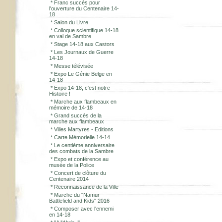
*
Franc succès pour
l'ouverture du Centenaire 14-
18
*
Salon du Livre
*
Colloque scientifique 14-18
en val de Sambre
*
Stage 14-18 aux Castors
*
Les Journaux de Guerre
14-18
*
Messe télévisée
*
Expo Le Génie Belge en
14-18
*
Expo 14-18, c'est notre
Histoire !
*
Marche aux flambeaux en
mémoire de 14-18
*
Grand succès de la
marche aux flambeaux
*
Villes Martyres - Editions
*
Carte Mémorielle 14-14
*
Le centième anniversaire
des combats de la Sambre
*
Expo et conférence au
musée de la Police
*
Concert de clôture du
Centenaire 2014
*
Reconnaissance de la Ville
*
Marche du "Namur
Battlefield and Kids" 2016
*
Composer avec l'ennemi
en 14-18