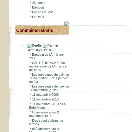
*
Aisemont
*
Bambois
*
Fosses-la-Ville
*
Le Roux
Commémorations
Armistice 1918
*
Banquet de l'Armistice
2008
*
SART-EUSTACHE 90è
anniversaire de l'Armistice
de 1918
*
Les messages de paix du
11 novembre… des paroles
en l’air
*
Les messages de paix du
11 novembre (suite)
*
11 novembre 2009
*
11 novembre 2010
*
11 novembre 2010 à La
Belle Motte
*
Commémoration 11
novembre 1918
*
Des soupirs pleins de
larmes
*
93è anniversaire de