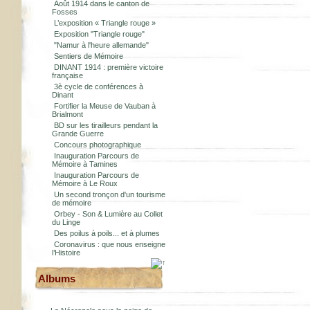
Août 1914 dans le canton de
Fosses
L’exposition « Triangle rouge »
Exposition "Triangle rouge"
"Namur à l'heure allemande"
Sentiers de Mémoire
DINANT 1914 : première victoire
française
3è cycle de conférences à
Dinant
Fortifier la Meuse de Vauban à
Brialmont
BD sur les tirailleurs pendant la
Grande Guerre
Concours photographique
Inauguration Parcours de
Mémoire à Tamines
Inauguration Parcours de
Mémoire à Le Roux
Un second tronçon d'un tourisme
de mémoire
Orbey - Son & Lumière au Collet
du Linge
Des poilus à poils... et à plumes
Coronavirus : que nous enseigne
l’Histoire
Albums