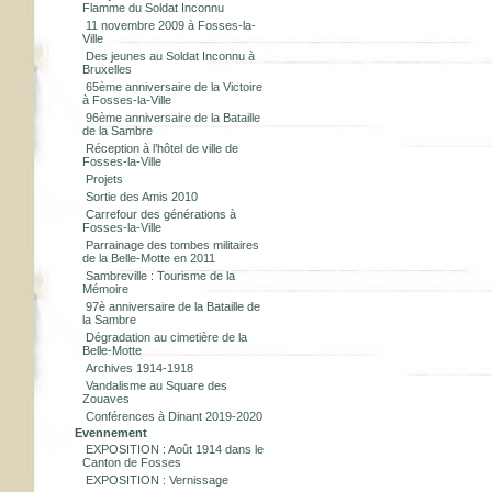
Flamme du Soldat Inconnu
11 novembre 2009 à Fosses-la-
Ville
Des jeunes au Soldat Inconnu à
Bruxelles
65ème anniversaire de la Victoire
à Fosses-la-Ville
96ème anniversaire de la Bataille
de la Sambre
Réception à l’hôtel de ville de
Fosses-la-Ville
Projets
Sortie des Amis 2010
Carrefour des générations à
Fosses-la-Ville
Parrainage des tombes militaires
de la Belle-Motte en 2011
Sambreville : Tourisme de la
Mémoire
97è anniversaire de la Bataille de
la Sambre
Dégradation au cimetière de la
Belle-Motte
Archives 1914-1918
Vandalisme au Square des
Zouaves
Conférences à Dinant 2019-2020
Evennement
EXPOSITION : Août 1914 dans le
Canton de Fosses
EXPOSITION : Vernissage