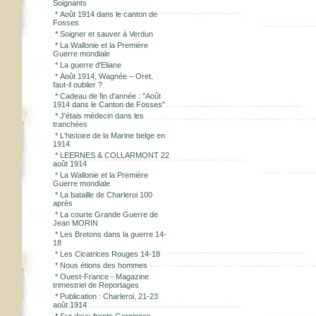
Soignants
*
Août 1914 dans le canton de
Fosses
*
Soigner et sauver à Verdun
*
La Wallonie et la Première
Guerre mondiale
*
La guerre d'Eliane
*
Août 1914, Wagnée – Oret,
faut-il oublier ?
*
Cadeau de fin d'année : "Août
1914 dans le Canton de Fosses"
*
J'étais médecin dans les
tranchées
*
L'histoire de la Marine belge en
1914
*
LEERNES & COLLARMONT 22
août 1914
*
La Wallonie et la Première
Guerre mondiale
*
La bataille de Charleroi 100
après
*
La courte Grande Guerre de
Jean MORIN
*
Les Bretons dans la guerre 14-
18
*
Les Cicatrices Rouges 14-18
*
Nous étions des hommes
*
Ouest-France - Magazine
trimestriel de Reportages
*
Publication : Charleroi, 21-23
août 1914