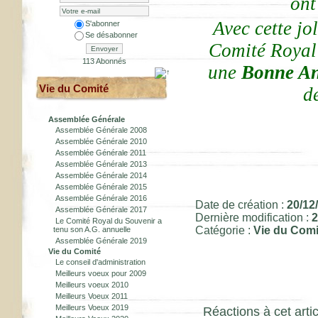
ont
Avec cette j
S'abonner
Se désabonner
Comité Royal
Envoyer
113 Abonnés
une
Bonne
A
Vie du Comité
d
Assemblée Générale
Assemblée Générale 2008
Assemblée Générale 2010
Assemblée Générale 2011
Assemblée Générale 2013
Assemblée Générale 2014
Assemblée Générale 2015
Assemblée Générale 2016
Date de création :
20/12
Assemblée Générale 2017
Dernière modification :
2
Le Comité Royal du Souvenir a
Catégorie :
Vie du Comi
tenu son A.G. annuelle
Assemblée Générale 2019
Vie du Comité
Le conseil d'administration
Meilleurs voeux pour 2009
Meilleurs voeux 2010
Meilleurs Voeux 2011
Meilleurs Voeux 2019
Réactions à cet artic