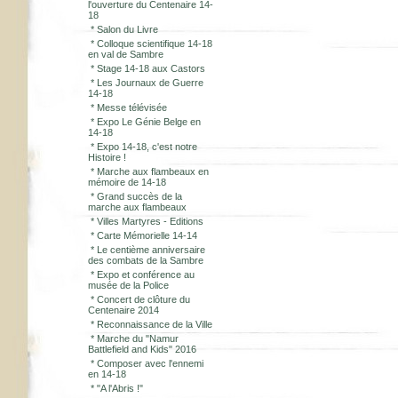
l'ouverture du Centenaire 14-
18
*
Salon du Livre
*
Colloque scientifique 14-18
en val de Sambre
*
Stage 14-18 aux Castors
*
Les Journaux de Guerre
14-18
*
Messe télévisée
*
Expo Le Génie Belge en
14-18
*
Expo 14-18, c'est notre
Histoire !
*
Marche aux flambeaux en
mémoire de 14-18
*
Grand succès de la
marche aux flambeaux
*
Villes Martyres - Editions
*
Carte Mémorielle 14-14
*
Le centième anniversaire
des combats de la Sambre
*
Expo et conférence au
musée de la Police
*
Concert de clôture du
Centenaire 2014
*
Reconnaissance de la Ville
*
Marche du "Namur
Battlefield and Kids" 2016
*
Composer avec l'ennemi
en 14-18
*
"A l'Abris !"