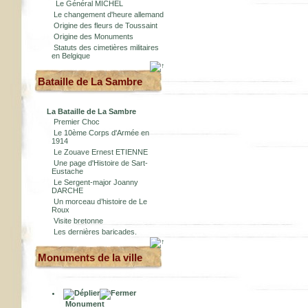
Le Général MICHEL
Le changement d'heure allemand
Origine des fleurs de Toussaint
Origine des Monuments
Statuts des cimetières militaires
en Belgique
Bataille de La Sambre
La Bataille de La Sambre
Premier Choc
Le 10ème Corps d'Armée en
1914
Le Zouave Ernest ETIENNE
Une page d'Histoire de Sart-
Eustache
Le Sergent-major Joanny
DARCHE
Un morceau d’histoire de Le
Roux
Visite bretonne
Les dernières baricades.
Monuments de la ville
Monument