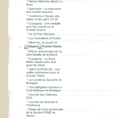
*
Messe télévisée depuis Le
Roux
*
Spectacle - La naissance
d'un monde nouveau
*
Conférence Histoire des
objets et des gens 14-18
*
Guingamp : Une médaille
pour leur travail sur la
Grande Guerre
*
14-18 Pour Mémoire
*
Les Australiens à Presles
*
Albert Ier, un grand roi
Divers
*
95ème anniversaire de La
1ère Bataille de la Marne
*
Guingamp - Le Roux,
fidèles depuis près d'un
quart de siècle
*
SART-EUSTACHE : Une
veillée-événement avec le
Groupe Totem
*
Le Comité du Souvenir en
Bretagne
*
Une délégation fossoise à
Coat-Mallouen en Bretagne
*
Journée des Vétérans
2012
*
Journée du Souvenir à
Cherbourg
*
Relais de l’Urne provinciale
de la Section FRME de
Namur