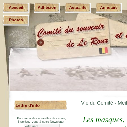
Accueil
Adhésion
Actualité
Annuaire
Photos
Vie du Comité -
Mei
Lettre d'info
Les masques, l
Pour avoir des nouvelles de ce site,
inscrivez-vous à notre Newsletter.