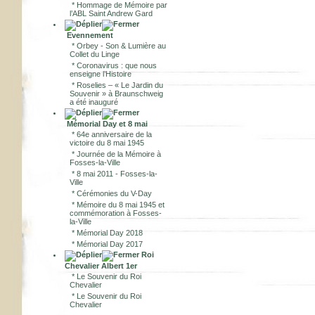
*
Hommage de Mémoire par
l’ABL Saint Andrew Gard
Evennement
*
Orbey - Son & Lumière au
Collet du Linge
*
Coronavirus : que nous
enseigne l’Histoire
*
Roselies – « Le Jardin du
Souvenir » à Braunschweig
a été inauguré
Mémorial Day et 8 mai
*
64e anniversaire de la
victoire du 8 mai 1945
*
Journée de la Mémoire à
Fosses-la-Ville
*
8 mai 2011 - Fosses-la-
Ville
*
Cérémonies du V-Day
*
Mémoire du 8 mai 1945 et
commémoration à Fosses-
la-Ville
*
Mémorial Day 2018
*
Mémorial Day 2017
Roi
Chevalier Albert 1er
*
Le Souvenir du Roi
Chevalier
*
Le Souvenir du Roi
Chevalier