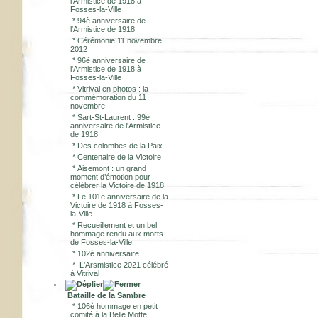
l'Armistice de 1918 à
Fosses-la-Ville
*
94è anniversaire de
l'Armistice de 1918
*
Cérémonie 11 novembre
2012
*
96è anniversaire de
l'Armistice de 1918 à
Fosses-la-Ville
*
Vitrival en photos : la
commémoration du 11
novembre
*
Sart-St-Laurent : 99è
anniversaire de l'Armistice
de 1918
*
Des colombes de la Paix
*
Centenaire de la Victoire
*
Aisemont : un grand
moment d’émotion pour
célébrer la Victoire de 1918
*
Le 101e anniversaire de la
Victoire de 1918 à Fosses-
la-Ville
*
Recueillement et un bel
hommage rendu aux morts
de Fosses-la-Ville.
*
102è anniversaire
*
L'Arsmistice 2021 célébré
à Vitrival
Bataille de la Sambre
*
106è hommage en petit
comité à la Belle Motte