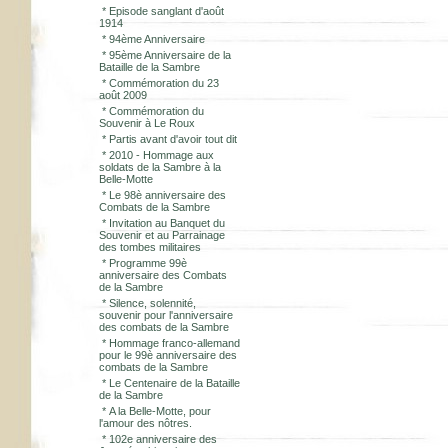
*
Episode sanglant d'août
1914
*
94ème Anniversaire
*
95ème Anniversaire de la
Bataille de la Sambre
*
Commémoration du 23
août 2009
*
Commémoration du
Souvenir à Le Roux
*
Partis avant d'avoir tout dit
*
2010 - Hommage aux
soldats de la Sambre à la
Belle-Motte
*
Le 98è anniversaire des
Combats de la Sambre
*
Invitation au Banquet du
Souvenir et au Parrainage
des tombes militaires
*
Programme 99è
anniversaire des Combats
de la Sambre
*
Silence, solennité,
souvenir pour l'anniversaire
des combats de la Sambre
*
Hommage franco-allemand
pour le 99è anniversaire des
combats de la Sambre
*
Le Centenaire de la Bataille
de la Sambre
*
A la Belle-Motte, pour
l'amour des nôtres.
*
102e anniversaire des