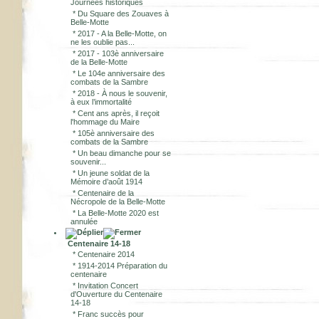
Journées historiques
*
Du Square des Zouaves à
Belle-Motte
*
2017 - A la Belle-Motte, on
ne les oublie pas...
*
2017 - 103è anniversaire
de la Belle-Motte
*
Le 104e anniversaire des
combats de la Sambre
*
2018 - À nous le souvenir,
à eux l’immortalité
*
Cent ans après, il reçoit
l'hommage du Maire
*
105è anniversaire des
combats de la Sambre
*
Un beau dimanche pour se
souvenir...
*
Un jeune soldat de la
Mémoire d’août 1914
*
Centenaire de la
Nécropole de la Belle-Motte
*
La Belle-Motte 2020 est
annulée
Centenaire 14-18
*
Centenaire 2014
*
1914-2014 Préparation du
centenaire
*
Invitation Concert
d'Ouverture du Centenaire
14-18
*
Franc succès pour