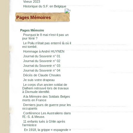
Voeux 2023
Historique du S.F. en Belgique
Pages Mémoires
Pages Mémoire
Pourquoi le 8 mai n'est-il pas un
jour férié ?
Le Poilu n'était pas enterré là où il
est tombé.
Hommage à André HUYNEN
Journal du Souvenir n° 01
Journal du Souvenir n° 02
Journal du Souvenir n° 03
Journal du Souvenir n° 04
Décès de Claude Choules
Je suis votre drapeau
Le corps d'un ancien soldat de
Dalhem retrouvé lors de travaux
à Dixmude identifié.
A la Mémoire des Soldats Belges
morts en France
Derniers jours de guerre pour les
occupants
Conférence Les Australiens dans
l'E.-S. & Meuse.
11 enfants tués à Ghlin après
l'armistice
En 1918, la grippe « espagnole »