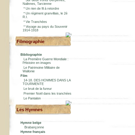
*
Sur deux fronts Gerpinnes,
Nalinnes, Tarcienne
*
Un rien de fil à retordre
*
Un régiment granvillais, le 2è
R.I.
*
Vie Tranchées
*
Voyage au pays du Souvenir
1914-1918
Filmographie
Bibliographie
La Première Guerre Mondiale :
l'Histoire en images
Le Patrimoine Militaire de
Wallonie
Film
14-18. DES HOMMES DANS LA
TOURMENTE
Le bruit de la fureur
Premier Noël dans les tranchées
Le Pantalon
Les Hymnes
Hymne belge
Brabançonne
Hymne français