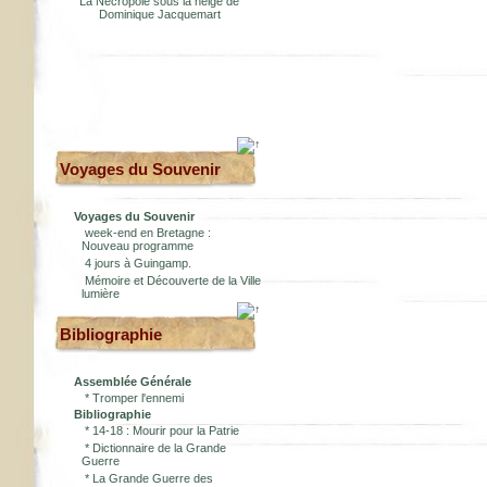
La Nécropole sous la neige de
Dominique Jacquemart
Voyages du Souvenir
Voyages du Souvenir
week-end en Bretagne :
Nouveau programme
4 jours à Guingamp.
Mémoire et Découverte de la Ville
lumière
Bibliographie
Assemblée Générale
*
Tromper l'ennemi
Bibliographie
*
14-18 : Mourir pour la Patrie
*
Dictionnaire de la Grande
Guerre
*
La Grande Guerre des