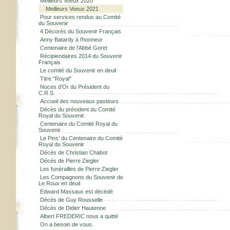
Meilleurs Voeux 2020
Meilleurs Voeux 2021
Pour services rendus au Comité
du Souvenir
4 Décorés du Souvenir Français
Anny Batardy à l'honneur
Centenaire de l'Abbé Goret
Récipiendaires 2014 du Souvenir
Français
Le comité du Souvenir en deuil
Titre "Royal"
Noces d'Or du Président du
C.R.S.
Accueil des nouveaux pasteurs
Décès du président du Comité
Royal du Souvenir.
Centenaire du Comité Royal du
Souvenir.
Le Pins’ du Centenaire du Comité
Royal du Souvenir
Décès de Christian Chabot
Décès de Pierre Ziegler
Les funérailles de Pierre Ziegler
Les Compagnons du Souvenir de
Le Roux en deuil
Edward Massaux est décédé
Décès de Guy Rousselle
Décès de Didier Hautenne
Albert FREDERIC nous a quitté
On a besoin de vous.