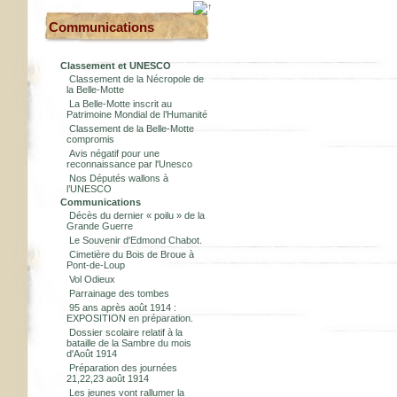
Communications
Classement et UNESCO
Classement de la Nécropole de
la Belle-Motte
La Belle-Motte inscrit au
Patrimoine Mondial de l’Humanité
Classement de la Belle-Motte
compromis
Avis négatif pour une
reconnaissance par l'Unesco
Nos Députés wallons à
l’UNESCO
Communications
Décès du dernier « poilu » de la
Grande Guerre
Le Souvenir d'Edmond Chabot.
Cimetière du Bois de Broue à
Pont-de-Loup
Vol Odieux
Parrainage des tombes
95 ans après août 1914 :
EXPOSITION en préparation.
Dossier scolaire relatif à la
bataille de la Sambre du mois
d'Août 1914
Préparation des journées
21,22,23 août 1914
Les jeunes vont rallumer la