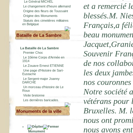
Le Général MICHEL
et a remercié l
Le changement d'heure allemand
Origine des fleurs de Toussaint
blessés.M. Nie
Origine des Monuments
Statuts des cimetières militaires
Français,a féli
en Belgique
beau monument
Bataille de La Sambre
Jacquet,Granie
La Bataille de La Sambre
Souvenir Franç
Premier Choc
Le 10ème Corps d'Armée en
de nos collabo
1914
Le Zouave Ernest ETIENNE
les deux jambe
Une page d'Histoire de Sart-
Eustache
Le Sergent-major Joanny
nos couronnes 
DARCHE
Un morceau d’histoire de Le
Notre société a
Roux
Visite bretonne
vétérans pour 
Les dernières baricades.
Bruxelles. M. 
Monuments de la ville
nous ont promi
nous avons entr
Monument