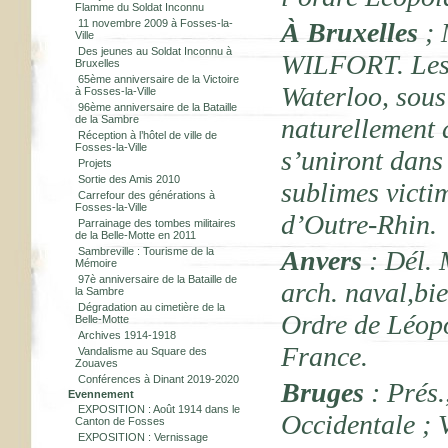
Flamme du Soldat Inconnu
11 novembre 2009 à Fosses-la-
À Bruxelles
; 
Ville
Des jeunes au Soldat Inconnu à
WILFORT. Les 
Bruxelles
65ème anniversaire de la Victoire
Waterloo, sous 
à Fosses-la-Ville
96ème anniversaire de la Bataille
de la Sambre
naturellement 
Réception à l’hôtel de ville de
Fosses-la-Ville
s’uniront dans
Projets
Sortie des Amis 2010
sublimes victi
Carrefour des générations à
Fosses-la-Ville
d’Outre-Rhin.
Parrainage des tombes militaires
de la Belle-Motte en 2011
Sambreville : Tourisme de la
Anvers
: Dél. 
Mémoire
97è anniversaire de la Bataille de
arch. naval,b
la Sambre
Dégradation au cimetière de la
Ordre de Léopo
Belle-Motte
Archives 1914-1918
France.
Vandalisme au Square des
Zouaves
Conférences à Dinant 2019-2020
Bruges
: Prés.
Evennement
EXPOSITION : Août 1914 dans le
Occidentale ;
Canton de Fosses
EXPOSITION : Vernissage