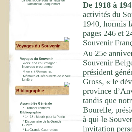
La Nécropole sous la neige de
De 1918 à 194
Dominique Jacquemart
activités du S
1940, hormis l
pages 246 et 2
Souvenir França
Voyages du Souvenir
Au 25e anniver
Voyages du Souvenir
Souvenir Belge
week-end en Bretagne :
Nouveau programme
président géné
4 jours à Guingamp.
Mémoire et Découverte de la Ville
Gross, « le dé
lumière
province d’Anv
Bibliographie
tandis que notr
Assemblée Générale
Bourelle, prés
*
Tromper l'ennemi
Bibliographie
à qui le Souven
*
14-18 : Mourir pour la Patrie
*
Dictionnaire de la Grande
Guerre
invitation pers
*
La Grande Guerre des