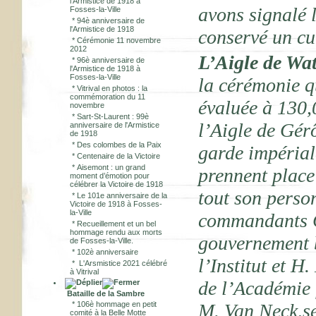
l'Armistice de 1918 à
avons signalé 
Fosses-la-Ville
*
94è anniversaire de
l'Armistice de 1918
conservé un cul
*
Cérémonie 11 novembre
2012
L’Aigle de Wa
*
96è anniversaire de
l'Armistice de 1918 à
Fosses-la-Ville
la cérémonie qu
*
Vitrival en photos : la
commémoration du 11
évaluée à 130,
novembre
*
Sart-St-Laurent : 99è
l’Aigle de Gérô
anniversaire de l'Armistice
de 1918
*
Des colombes de la Paix
garde impérial
*
Centenaire de la Victoire
*
Aisemont : un grand
prennent place
moment d’émotion pour
célébrer la Victoire de 1918
tout son person
*
Le 101e anniversaire de la
Victoire de 1918 à Fosses-
la-Ville
commandants Cu
*
Recueillement et un bel
hommage rendu aux morts
gouvernement b
de Fosses-la-Ville.
*
102è anniversaire
l’Institut et H
*
L'Arsmistice 2021 célébré
à Vitrival
de l’Académie 
Bataille de la Sambre
*
106è hommage en petit
M. Van Neck,se
comité à la Belle Motte