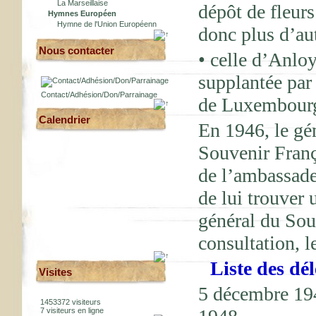
La Marseillaise
dépôt de fleur
Hymnes Européen
Hymne de l'Union Européenn
donc plus d’au
Nous contacter
• celle d’Anlo
supplantée par
Contact/Adhésion/Don/Parrainage
de Luxembour
Calendrier
En 1946, le gén
Souvenir Franç
de l’ambassade
de lui trouver
général du Sou
consultation, l
Liste des dé
Visites
5 décembre 1
1453372 visiteurs
7 visiteurs en ligne