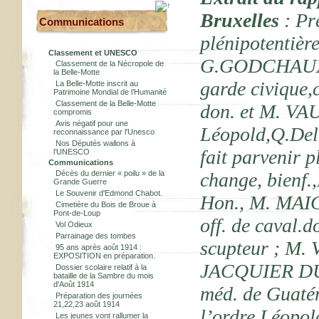
Bruxelles
: Pr
Communications
plénipotentièr
Classement et UNESCO
G.GODCHAUX,in
Classement de la Nécropole de
la Belle-Motte
garde civique,
La Belle-Motte inscrit au
Patrimoine Mondial de l’Humanité
Classement de la Belle-Motte
don. et M. VAU
compromis
Avis négatif pour une
Léopold,Q.Del
reconnaissance par l'Unesco
Nos Députés wallons à
fait parvenir 
l’UNESCO
Communications
Décès du dernier « poilu » de la
change, bienf.,
Grande Guerre
Le Souvenir d'Edmond Chabot.
Hon., M. MAIG
Cimetière du Bois de Broue à
Pont-de-Loup
off. de caval.
Vol Odieux
Parrainage des tombes
scupteur ; M. 
95 ans après août 1914 :
EXPOSITION en préparation.
JACQUIER DU R
Dossier scolaire relatif à la
bataille de la Sambre du mois
d'Août 1914
méd. de Guatém
Préparation des journées
21,22,23 août 1914
l’ordre Léopo
Les jeunes vont rallumer la