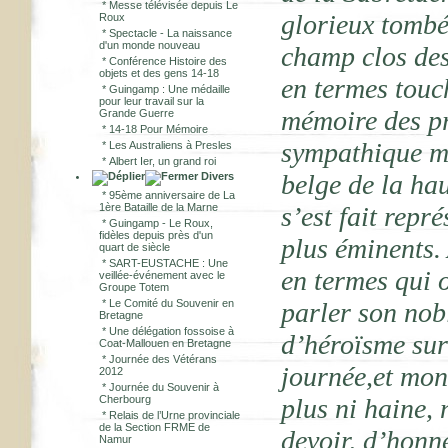
*
Messe télévisée depuis Le
glorieux tombés
Roux
*
Spectacle - La naissance
d'un monde nouveau
champ clos des
*
Conférence Histoire des
objets et des gens 14-18
en termes tou
*
Guingamp : Une médaille
pour leur travail sur la
mémoire des pr
Grande Guerre
*
14-18 Pour Mémoire
sympathique mi
*
Les Australiens à Presles
*
Albert Ier, un grand roi
belge de la hau
Divers
*
95ème anniversaire de La
1ère Bataille de la Marne
s’est fait repr
*
Guingamp - Le Roux,
fidèles depuis près d'un
plus éminents. 
quart de siècle
*
SART-EUSTACHE : Une
en termes qui o
veillée-événement avec le
Groupe Totem
*
Le Comité du Souvenir en
parler son nob
Bretagne
*
Une délégation fossoise à
d’héroïsme su
Coat-Mallouen en Bretagne
*
Journée des Vétérans
journée,et mon
2012
*
Journée du Souvenir à
Cherbourg
plus ni haine, 
*
Relais de l’Urne provinciale
de la Section FRME de
devoir, d’honne
Namur