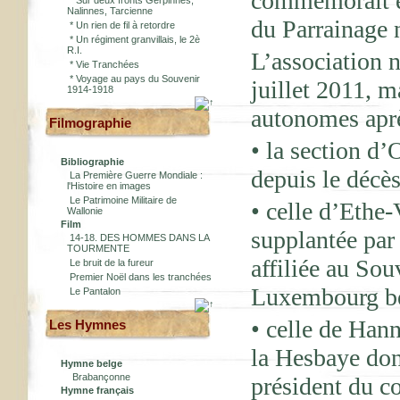
commémorait ég
*
Sur deux fronts Gerpinnes,
Nalinnes, Tarcienne
du Parrainage 
*
Un rien de fil à retordre
*
Un régiment granvillais, le 2è
R.I.
L’association n
*
Vie Tranchées
*
Voyage au pays du Souvenir
juillet 2011, m
1914-1918
autonomes aprè
Filmographie
• la section d
Bibliographie
depuis le décè
La Première Guerre Mondiale :
l'Histoire en images
Le Patrimoine Militaire de
• celle d’Ethe
Wallonie
Film
supplantée par
14-18. DES HOMMES DANS LA
TOURMENTE
affiliée au So
Le bruit de la fureur
Premier Noël dans les tranchées
Luxembourg be
Le Pantalon
• celle de Han
Les Hymnes
la Hesbaye don
Hymne belge
Brabançonne
président du c
Hymne français