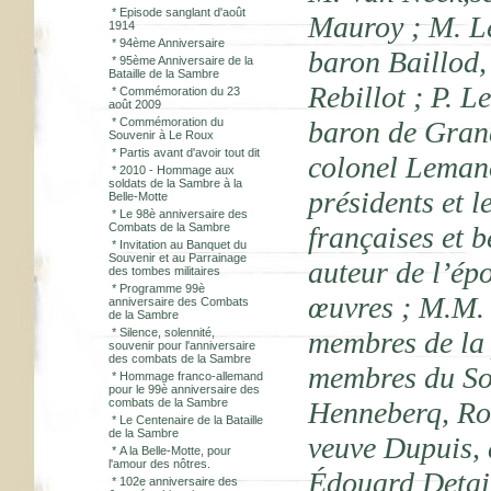
*
Episode sanglant d'août
Mauroy ; M. Lev
1914
*
94ème Anniversaire
baron Baillod,
*
95ème Anniversaire de la
Bataille de la Sambre
Rebillot ; P. L
*
Commémoration du 23
août 2009
*
Commémoration du
baron de Grand
Souvenir à Le Roux
*
Partis avant d'avoir tout dit
colonel Lemano
*
2010 - Hommage aux
soldats de la Sambre à la
présidents et 
Belle-Motte
*
Le 98è anniversaire des
Combats de la Sambre
françaises et 
*
Invitation au Banquet du
Souvenir et au Parrainage
auteur de l’ép
des tombes militaires
*
Programme 99è
œuvres ; M.M. 
anniversaire des Combats
de la Sambre
*
Silence, solennité,
membres de la p
souvenir pour l'anniversaire
des combats de la Sambre
membres du Sou
*
Hommage franco-allemand
pour le 99è anniversaire des
combats de la Sambre
Henneberq, Ro
*
Le Centenaire de la Bataille
de la Sambre
veuve Dupuis, 
*
A la Belle-Motte, pour
l'amour des nôtres.
Édouard Detail
*
102e anniversaire des