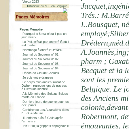
Voeux 2023
Jacquet,ingénie
Historique du S.F. en Belgique
Trés.: M.Barré
Pages Mémoires
L.Bousquet, nég
Pages Mémoire
employé;Silber
Pourquoi le 8 mai n'est-il pas un
jour férié ?
Drédern,méd.de
Le Poilu n'était pas enterré là où il
est tombé.
A.Joannès,ing
Hommage à André HUYNEN
Journal du Souvenir n° 01
pharm ; Gaxatt
Journal du Souvenir n° 02
Journal du Souvenir n° 03
Becquet et la l
Journal du Souvenir n° 04
Décès de Claude Choules
sont les premi
Je suis votre drapeau
Le corps d'un ancien soldat de
Dalhem retrouvé lors de travaux
Belgique. Le j
à Dixmude identifié.
A la Mémoire des Soldats Belges
des Anciens mi
morts en France
Derniers jours de guerre pour les
colonie,devant
occupants
Conférence Les Australiens dans
l'E.-S. & Meuse.
Robermont, dev
11 enfants tués à Ghlin après
l'armistice
émouvantes, le
En 1918, la grippe « espagnole »