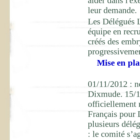
aider dans l'ex
leur demande.
Les Délégués Lo
équipe en recru
créés des embr
progressivemen
Mise en pla
01/11/2012 : n
Dixmude. 15/
officiellemen
Français pour 
plusieurs délé
: le comité s’