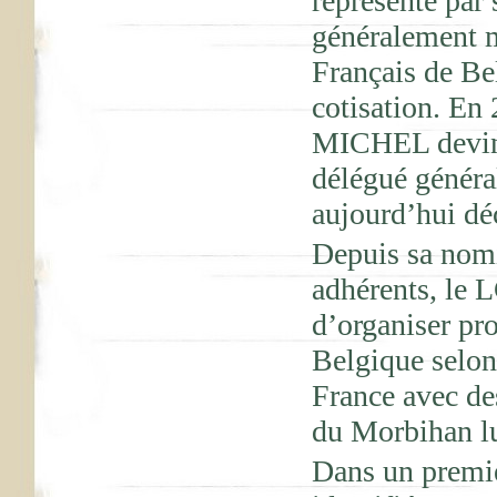
représenté par
généralement m
Français de Bel
cotisation. En
MICHEL devint
délégué génér
aujourd’hui dé
Depuis sa nomi
adhérents, le
d’organiser pr
Belgique selon
France avec de
du Morbihan lu
Dans un premie