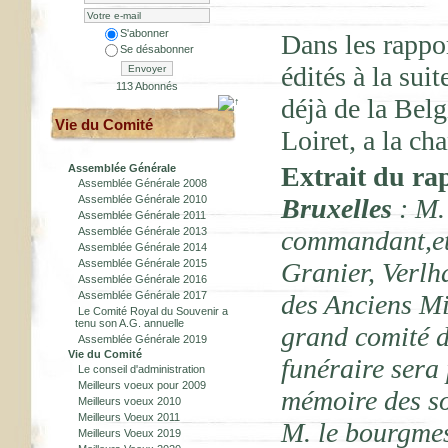
S'abonner
Dans les rappo
Se désabonner
édités à la sui
Envoyer
113 Abonnés
déjà de la Be
Vie du Comité
Loiret, a la c
Extrait du ra
Assemblée Générale
Assemblée Générale 2008
Assemblée Générale 2010
Bruxelles
: M. 
Assemblée Générale 2011
Assemblée Générale 2013
commandant,et 
Assemblée Générale 2014
Assemblée Générale 2015
Granier, Verlh
Assemblée Générale 2016
Assemblée Générale 2017
des Anciens Mil
Le Comité Royal du Souvenir a
tenu son A.G. annuelle
grand comité d
Assemblée Générale 2019
Vie du Comité
funéraire sera
Le conseil d'administration
Meilleurs voeux pour 2009
mémoire des so
Meilleurs voeux 2010
Meilleurs Voeux 2011
M. le bourgmes
Meilleurs Voeux 2019