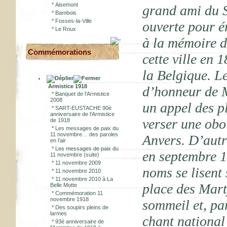
*
Aisemont
grand ami du S
*
Bambois
*
Fosses-la-Ville
ouverte pour é
*
Le Roux
à la mémoire d
Commémorations
cette ville en 
la Belgique. L
Armistice 1918
d’honneur de M
*
Banquet de l'Armistice
2008
un appel des p
*
SART-EUSTACHE 90è
anniversaire de l'Armistice
verser une obo
de 1918
*
Les messages de paix du
11 novembre… des paroles
Anvers. D’autr
en l’air
*
Les messages de paix du
en septembre 1
11 novembre (suite)
*
11 novembre 2009
noms se lisent 
*
11 novembre 2010
*
11 novembre 2010 à La
place des Mart
Belle Motte
*
Commémoration 11
novembre 1918
sommeil et, pa
*
Des soupirs pleins de
larmes
chant national
*
93è anniversaire de