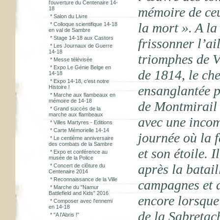
l'ouverture du Centenaire 14-
mémoire de ceu
18
*
Salon du Livre
la mort ». A la
*
Colloque scientifique 14-18
en val de Sambre
*
Stage 14-18 aux Castors
frissonner l’ai
*
Les Journaux de Guerre
14-18
triomphes de 
*
Messe télévisée
*
Expo Le Génie Belge en
de 1814, le che
14-18
*
Expo 14-18, c'est notre
ensanglantée p
Histoire !
*
Marche aux flambeaux en
mémoire de 14-18
de Montmirail
*
Grand succès de la
marche aux flambeaux
avec une incomp
*
Villes Martyres - Editions
*
Carte Mémorielle 14-14
journée où la 
*
Le centième anniversaire
des combats de la Sambre
et son étoile.
*
Expo et conférence au
musée de la Police
après la batail
*
Concert de clôture du
Centenaire 2014
*
Reconnaissance de la Ville
campagnes et d
*
Marche du "Namur
Battlefield and Kids" 2016
encore lorsque
*
Composer avec l'ennemi
en 14-18
de la Sabretac
*
"A l'Abris !"