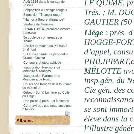
LE QUIME, prop
Août 1914 dans le canton de
Fosses
Trés. ; M. DU
L’exposition « Triangle rouge »
Exposition "Triangle rouge"
GAUTIER (50 F
"Namur à l'heure allemande"
Sentiers de Mémoire
DINANT 1914 : première victoire
Liège
: prés. d
française
3è cycle de conférences à
HOGGE-FORT,*,
Dinant
Fortifier la Meuse de Vauban à
d’appel, consul
Brialmont
BD sur les tirailleurs pendant la
Grande Guerre
PHILIPPART,co
Concours photographique
Inauguration Parcours de
MÉLOTTE avoc.
Mémoire à Tamines
Inauguration Parcours de
insp.gén. du No
Mémoire à Le Roux
Un second tronçon d'un tourisme
Cie gén. des c
de mémoire
Orbey - Son & Lumière au Collet
du Linge
reconnaissance
Des poilus à poils... et à plumes
Coronavirus : que nous enseigne
se sont immort
l’Histoire
élevé dans la c
Albums
l’illustre géné