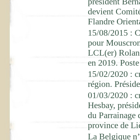
président Ber
devient Comité
Flandre Orient
15/08/2015 : C
pour Mouscron
LCL(er) Rola
en 2019. Poste
15/02/2020 : c
région. Prési
01/03/2020 : c
Hesbay, prési
du Parrainage 
province de Li
La Belgique n’