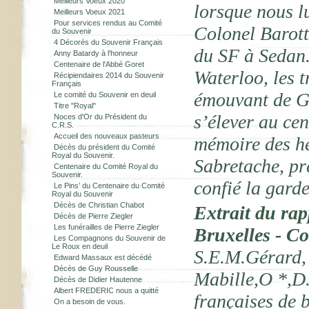
Meilleurs Voeux 2020
lorsque nous lu
Meilleurs Voeux 2021
Pour services rendus au Comité
Colonel Barotte
du Souvenir
4 Décorés du Souvenir Français
du SF à Sedan
Anny Batardy à l'honneur
Centenaire de l'Abbé Goret
Waterloo, les 
Récipiendaires 2014 du Souvenir
Français
émouvant de Gé
Le comité du Souvenir en deuil
Titre "Royal"
s’élever au ce
Noces d'Or du Président du
C.R.S.
Accueil des nouveaux pasteurs
mémoire des hé
Décès du président du Comité
Royal du Souvenir.
Sabretache, pr
Centenaire du Comité Royal du
Souvenir.
confié la gard
Le Pins’ du Centenaire du Comité
Royal du Souvenir
Décès de Christian Chabot
Extrait du rap
Décès de Pierre Ziegler
Les funérailles de Pierre Ziegler
Bruxelles - Co
Les Compagnons du Souvenir de
Le Roux en deuil
S.E.M.Gérard, 
Edward Massaux est décédé
Décès de Guy Rousselle
Mabille,O *,D.
Décès de Didier Hautenne
Albert FREDERIC nous a quitté
françaises de 
On a besoin de vous.