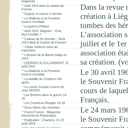
Soignants
Dans la revue 
*
Août 1914 dans le canton de
Fosses
création à Lièg
*
Soigner et sauver à Verdun
*
La Wallonie et la Première
Guerre mondiale
tombes des hér
*
La guerre d'Eliane
*
Août 1914, Wagnée – Oret,
L’association s
faut-il oublier ?
*
Cadeau de fin d'année : "Août
juillet et le 1
1914 dans le Canton de Fosses"
*
J'étais médecin dans les
association éta
tranchées
*
L'histoire de la Marine belge en
1914
sa création. (v
*
LEERNES & COLLARMONT 22
août 1914
Le 30 avril 196
*
La Wallonie et la Première
Guerre mondiale
le Souvenir Fr
*
La bataille de Charleroi 100
après
*
La courte Grande Guerre de
cours de laque
Jean MORIN
*
Les Bretons dans la guerre 14-
Français.
18
*
Les Cicatrices Rouges 14-18
Le 24 mars 196
*
Nous étions des hommes
*
Ouest-France - Magazine
trimestriel de Reportages
le Souvenir Fr
*
Publication : Charleroi, 21-23
août 1914