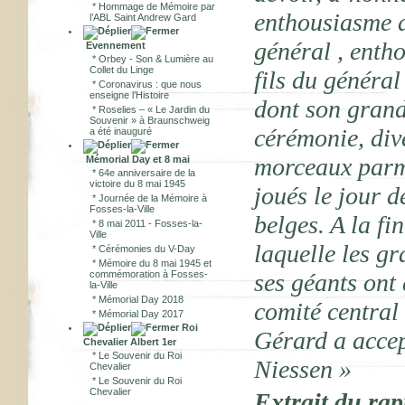
*
Hommage de Mémoire par
enthousiasme a
l’ABL Saint Andrew Gard
général , enth
Evennement
*
Orbey - Son & Lumière au
Collet du Linge
fils du généra
*
Coronavirus : que nous
enseigne l’Histoire
dont son grand
*
Roselies – « Le Jardin du
Souvenir » à Braunschweig
cérémonie, div
a été inauguré
morceaux parm
Mémorial Day et 8 mai
*
64e anniversaire de la
victoire du 8 mai 1945
joués le jour d
*
Journée de la Mémoire à
Fosses-la-Ville
belges. A la f
*
8 mai 2011 - Fosses-la-
Ville
laquelle les g
*
Cérémonies du V-Day
*
Mémoire du 8 mai 1945 et
commémoration à Fosses-
ses géants ont 
la-Ville
*
Mémorial Day 2018
comité central
*
Mémorial Day 2017
Roi
Gérard a accep
Chevalier Albert 1er
*
Le Souvenir du Roi
Niessen »
Chevalier
*
Le Souvenir du Roi
Chevalier
Extrait du rap