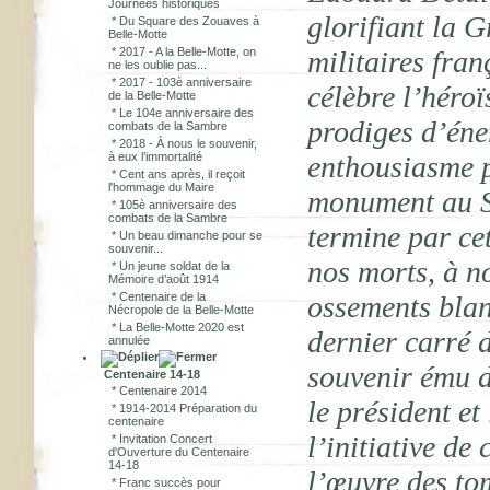
Journées historiques
glorifiant la 
*
Du Square des Zouaves à
Belle-Motte
*
2017 - A la Belle-Motte, on
militaires fran
ne les oublie pas...
*
2017 - 103è anniversaire
célèbre l’héro
de la Belle-Motte
*
Le 104e anniversaire des
prodiges d’éne
combats de la Sambre
*
2018 - À nous le souvenir,
à eux l’immortalité
enthousiasme p
*
Cent ans après, il reçoit
l'hommage du Maire
monument au S
*
105è anniversaire des
combats de la Sambre
termine par cet
*
Un beau dimanche pour se
souvenir...
nos morts, à no
*
Un jeune soldat de la
Mémoire d’août 1914
*
Centenaire de la
ossements blan
Nécropole de la Belle-Motte
*
La Belle-Motte 2020 est
dernier carré d
annulée
souvenir ému d
Centenaire 14-18
*
Centenaire 2014
le président e
*
1914-2014 Préparation du
centenaire
l’initiative de 
*
Invitation Concert
d'Ouverture du Centenaire
14-18
l’œuvre des to
*
Franc succès pour