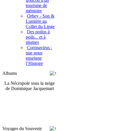
tronçon d'un
tourisme de
mémoire
Orbey - Son &
Lumière au
Collet du Linge
Des poilus à
poils... et à
plumes
Coronavirus :
que nous
enseigne
l’Histoire
Albums
La Nécropole sous la neige
de Dominique Jacquemart
Voyages du Souvenir