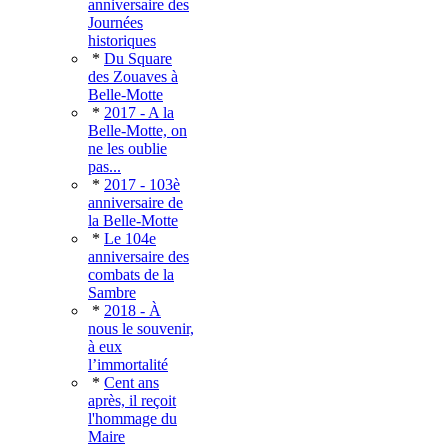
anniversaire des
Journées
historiques
*
Du Square
des Zouaves à
Belle-Motte
*
2017 - A la
Belle-Motte, on
ne les oublie
pas...
*
2017 - 103è
anniversaire de
la Belle-Motte
*
Le 104e
anniversaire des
combats de la
Sambre
*
2018 - À
nous le souvenir,
à eux
l’immortalité
*
Cent ans
après, il reçoit
l'hommage du
Maire