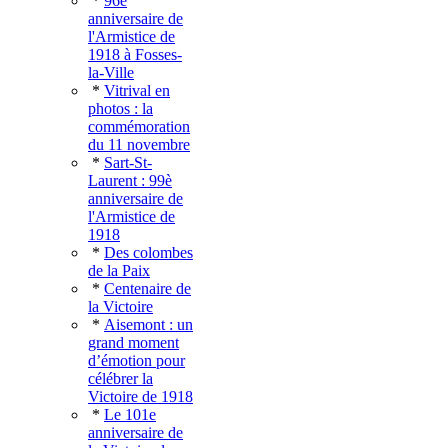
*
96è
anniversaire de
l'Armistice de
1918 à Fosses-
la-Ville
*
Vitrival en
photos : la
commémoration
du 11 novembre
*
Sart-St-
Laurent : 99è
anniversaire de
l'Armistice de
1918
*
Des colombes
de la Paix
*
Centenaire de
la Victoire
*
Aisemont : un
grand moment
d’émotion pour
célébrer la
Victoire de 1918
*
Le 101e
anniversaire de