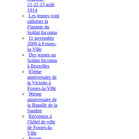
21,22,23 août
1914
Les jeunes vont
rallumer la
Flamme du
Soldat Inconnu
11 novembre
2009 à Fosses-
la-Ville
Des jeunes au
Soldat Inconnu
à Bruxelles
65ème
anniversaire de
la Victoire à
Fosses-la-Ville
96ème
anniversaire de
la Bataille de la
Sambre
Réception à
l’hôtel de ville
de Fosses-la-
Ville
Projets