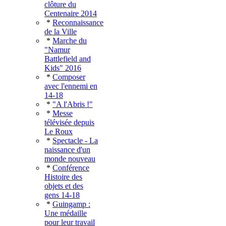
clôture du
Centenaire 2014
*
Reconnaissance
de la Ville
*
Marche du
"Namur
Battlefield and
Kids" 2016
*
Composer
avec l'ennemi en
14-18
*
"A l'Abris !"
*
Messe
télévisée depuis
Le Roux
*
Spectacle - La
naissance d'un
monde nouveau
*
Conférence
Histoire des
objets et des
gens 14-18
*
Guingamp :
Une médaille
pour leur travail