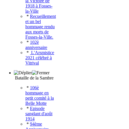
la Victoire de
1918 à Fosses-
la-Ville
*
Recueillement
et un bel
hommage rendu
aux morts de
Fosses-la-Ville.
*
102è
anniversaire
*
L'Arsmistice
2021 célébré à
Vitrival
Bataille de la Sambre
*
106è
hommage en
petit comité à la
Belle Motte
*
Episode
sanglant d'août
1914
*
94ème