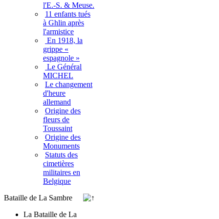
l'E.-S. & Meuse.
11 enfants tués
à Ghlin après
l'armistice
En 1918, la
grippe «
espagnole »
Le Général
MICHEL
Le changement
d'heure
allemand
Origine des
fleurs de
Toussaint
Origine des
Monuments
Statuts des
cimetières
militaires en
Belgique
Bataille de La Sambre
La Bataille de La