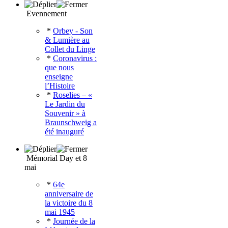
Evennement
*
Orbey - Son
& Lumière au
Collet du Linge
*
Coronavirus :
que nous
enseigne
l’Histoire
*
Roselies – «
Le Jardin du
Souvenir » à
Braunschweig a
été inauguré
Mémorial Day et 8
mai
*
64e
anniversaire de
la victoire du 8
mai 1945
*
Journée de la