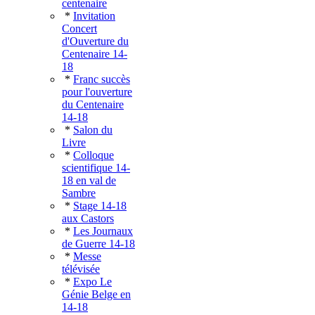
centenaire
*
Invitation
Concert
d'Ouverture du
Centenaire 14-
18
*
Franc succès
pour l'ouverture
du Centenaire
14-18
*
Salon du
Livre
*
Colloque
scientifique 14-
18 en val de
Sambre
*
Stage 14-18
aux Castors
*
Les Journaux
de Guerre 14-18
*
Messe
télévisée
*
Expo Le
Génie Belge en
14-18