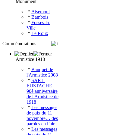
Monument
*
Aisemont
*
Bambois
*
Fosses-la-
Ville
*
Le Roux
Commémorations
Armistice 1918
*
Banquet de
l'Armistice 2008
*
SART-
EUSTACHE
90è anniversaire
de l'Armistice de
1918
*
Les messages
de paix du 11
novembre… des
paroles en l’air
*
Les messages
de paix du 11