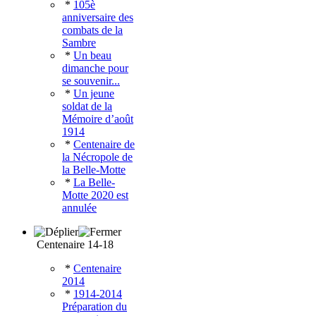
*
105è
anniversaire des
combats de la
Sambre
*
Un beau
dimanche pour
se souvenir...
*
Un jeune
soldat de la
Mémoire d’août
1914
*
Centenaire de
la Nécropole de
la Belle-Motte
*
La Belle-
Motte 2020 est
annulée
Centenaire 14-18
*
Centenaire
2014
*
1914-2014
Préparation du