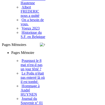
Hautenne
Albert
FREDERIC
nous a quitté
On a besoin de
vous.
Voeux 2023
Historique du
S.F. en Belgique
Pages Mémoires
Pages Mémoire
Pourquoi le 8
mai n'est-il pas
un jour férié ?
Le Poilu n'était
pas enterré là où
il est tombé.
Hommage à
André
HUYNEN
Journal du
Souvenir n° 01