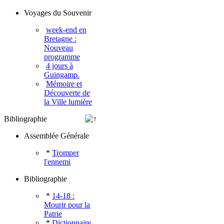
Voyages du Souvenir
week-end en
Bretagne :
Nouveau
programme
4 jours à
Guingamp.
Mémoire et
Découverte de
la Ville lumière
Bibliographie
Assemblée Générale
*
Tromper
l'ennemi
Bibliographie
*
14-18 :
Mourir pour la
Patrie
*
Dictionnaire