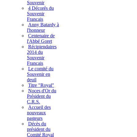
Souvenir
4 Décorés du
Souvenir
Français
Anny Batardy à
l'honneur
Centenaire de
l'Abbé Goret
Récipiendaires
2014 du
Souvenir
Français
Le comité du
Souvenir en
deuil
Titre "Royal"
Noces d'Or du
Président du
C.R.S.
Accueil des
nouveaux
pasteurs
Décès du
président du
Comité Royal