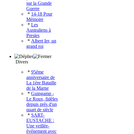
sur la Grande
Guerre
*
14-18 Pour
Mémoire
*
Les
Australiens à
Presles
*
Albert Ier, un
grand roi
Divers
*
95ème
anniversaire de
La 1ère Bataille
de la Marne
*
Guingamp -
Le Roux, fidèles
depuis près d'un
quart de siècle
*
SART-
EUSTACHE :
Une veillée-
événement avec