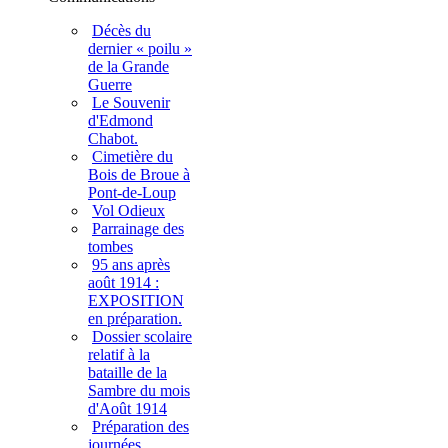
Décès du
dernier « poilu »
de la Grande
Guerre
Le Souvenir
d'Edmond
Chabot.
Cimetière du
Bois de Broue à
Pont-de-Loup
Vol Odieux
Parrainage des
tombes
95 ans après
août 1914 :
EXPOSITION
en préparation.
Dossier scolaire
relatif à la
bataille de la
Sambre du mois
d'Août 1914
Préparation des
journées