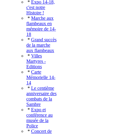
*
Expo 14-18,
c'est notre
Histoire !
*
Marche aux
flambeaux en
mémoire de 14-
18
*
Grand succès
de la marche
aux flambeaux
*
Villes
Martyres -
Editions
*
Carte
Mémorielle 14-
14
*
Le centième
anniversaire des
combats de la
Sambre
*
Expo et
conférence au
musée de la
Police
*
Concert de