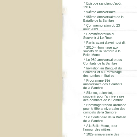
*
Episode sanglant d'août
1914
*
94ème Anniversaire
*
95ème Anniversaire de la
Bataille de la Sambre
*
Commémoration du 23
août 2009
*
Commémoration du
Souvenir à Le Roux
*
Partis avant d'avoir tout dit
*
2010 - Hommage aux
soldats de la Sambre à la
Belle-Motte
*
Le 98è anniversaire des
Combats de la Sambre
*
Invitation au Banquet du
Souvenir et au Parrainage
des tombes militaires
*
Programme 99è
anniversaire des Combats
de la Sambre
*
Silence, solennité,
souvenir pour l'anniversaire
des combats de la Sambre
*
Hommage franco-allemand
pour le 99è anniversaire des
combats de la Sambre
*
Le Centenaire de la Bataille
de la Sambre
*
A la Belle-Motte, pour
l'amour des nôtres.
*
102e anniversaire des