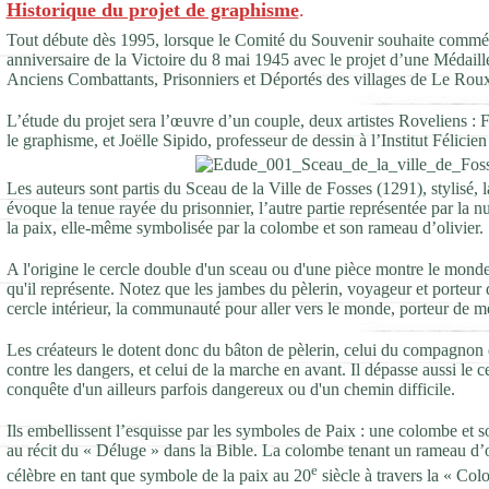
Historique du projet de graphisme
.
Tout débute dès 1995, lorsque le Comité du Souvenir souhaite commém
anniversaire de la Victoire du 8 mai 1945 avec le projet d’une Médai
Anciens Combattants, Prisonniers et Déportés des villages de Le Roux
L’étude du projet sera l’œuvre d’un couple, deux artistes Roveliens : F
le graphisme, et Joëlle Sipido, professeur de dessin à l’Institut Félic
Les auteurs sont partis du Sceau de la Ville de Fosses (1291), stylisé, 
évoque la tenue rayée du prisonnier, l’autre partie représentée par la nu
la paix, elle-même symbolisée par la colombe et son rameau d’olivier.
A l'origine le cercle double d'un sceau ou d'une pièce montre le monde
qu'il représente. Notez que les jambes du pèlerin, voyageur et porteur
cercle intérieur, la communauté pour aller vers le monde, porteur de me
Les créateurs le dotent donc du bâton de pèlerin, celui du compagnon 
contre les dangers, et celui de la marche en avant. Il dépasse aussi le cer
conquête d'un ailleurs parfois dangereux ou d'un chemin difficile.
Ils embellissent l’esquisse par les symboles de Paix : une colombe et 
au récit du « Déluge » dans la Bible. La colombe tenant un rameau d’o
e
célèbre en tant que symbole de la paix au 20
siècle à travers la « Col