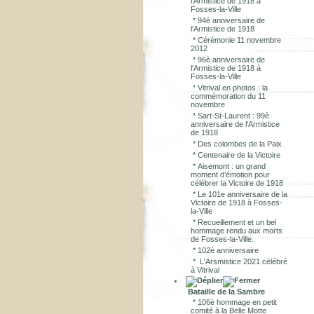
l'Armistice de 1918 à
Fosses-la-Ville
*
94è anniversaire de
l'Armistice de 1918
*
Cérémonie 11 novembre
2012
*
96è anniversaire de
l'Armistice de 1918 à
Fosses-la-Ville
*
Vitrival en photos : la
commémoration du 11
novembre
*
Sart-St-Laurent : 99è
anniversaire de l'Armistice
de 1918
*
Des colombes de la Paix
*
Centenaire de la Victoire
*
Aisemont : un grand
moment d’émotion pour
célébrer la Victoire de 1918
*
Le 101e anniversaire de la
Victoire de 1918 à Fosses-
la-Ville
*
Recueillement et un bel
hommage rendu aux morts
de Fosses-la-Ville.
*
102è anniversaire
*
L'Arsmistice 2021 célébré
à Vitrival
Bataille de la Sambre
*
106è hommage en petit
comité à la Belle Motte