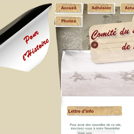
Accueil
Adhésion
Act
Photos
Lettre d'info
Pour avoir des nouvelles de ce site,
inscrivez-vous à notre Newsletter.