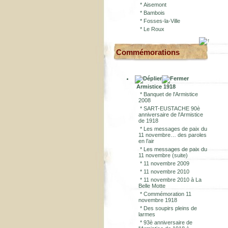
*
Aisemont
*
Bambois
*
Fosses-la-Ville
*
Le Roux
Commémorations
Armistice 1918
*
Banquet de l'Armistice
2008
*
SART-EUSTACHE 90è
anniversaire de l'Armistice
de 1918
*
Les messages de paix du
11 novembre… des paroles
en l’air
*
Les messages de paix du
11 novembre (suite)
*
11 novembre 2009
*
11 novembre 2010
*
11 novembre 2010 à La
Belle Motte
*
Commémoration 11
novembre 1918
*
Des soupirs pleins de
larmes
*
93è anniversaire de