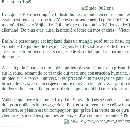
Picasso en 1949.
Le signe «
V
» qui complète l’illustration est mondialement reconnu et i
également remarquer que le «
V
» est non seulement la première lettre
mot néerlandais « Vrijheid » (Liberté), ce qui a unit les Wallons et le
allemand. De plus c’est aussi la première lettre du mot anglais « Victor
Enfin, le personnage est implanté dans un triangle posé sur sa base, rep
volonté et l’équilibre de l’esprit. Depuis le 14 octobre 2014, le titre d
au Comité du Souvenir par Sa majesté le Roi Philippe. La couronne ro
du comité.
Ainsi, légitimé par son titre noble, porteur des souffrances du prisonn
sur la route, sortant de ce triangle qui reste une construction humaine, g
un pied sur le cercle, l'univers, il est précédé d'un messager de paix. 
brin d'olivier, la terre émergée de notre nouveau lieu de vie, Il pourra 
douleurs du chemin fait pour sortir de la prison qui lui colle à la pea
Voilà ce que porte le Comité Royal du Souvenir dans ses gènes et son 
doit porter ailleurs le message de la Paix et se souvenir que celle-ci 
mémoire, le pèlerin est un compagnon qui, grâce à la vérité de ce qu'il 
chemin en suivant les principes de paix et d'ouverture au monde, à l'hu