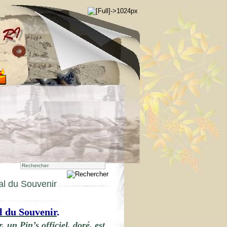
al du Souvenir
l du Souvenir
.
 un Pin’s officiel, doré, est