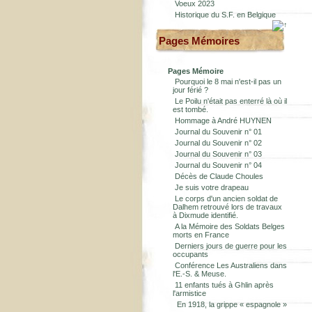
Voeux 2023
Historique du S.F. en Belgique
Pages Mémoires
Pages Mémoire
Pourquoi le 8 mai n'est-il pas un
jour férié ?
Le Poilu n'était pas enterré là où il
est tombé.
Hommage à André HUYNEN
Journal du Souvenir n° 01
Journal du Souvenir n° 02
Journal du Souvenir n° 03
Journal du Souvenir n° 04
Décès de Claude Choules
Je suis votre drapeau
Le corps d'un ancien soldat de
Dalhem retrouvé lors de travaux
à Dixmude identifié.
A la Mémoire des Soldats Belges
morts en France
Derniers jours de guerre pour les
occupants
Conférence Les Australiens dans
l'E.-S. & Meuse.
11 enfants tués à Ghlin après
l'armistice
En 1918, la grippe « espagnole »