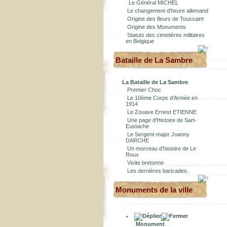
Le Général MICHEL
Le changement d'heure allemand
Origine des fleurs de Toussaint
Origine des Monuments
Statuts des cimetières militaires
en Belgique
Bataille de La Sambre
La Bataille de La Sambre
Premier Choc
Le 10ème Corps d'Armée en
1914
Le Zouave Ernest ETIENNE
Une page d'Histoire de Sart-
Eustache
Le Sergent-major Joanny
DARCHE
Un morceau d’histoire de Le
Roux
Visite bretonne
Les dernières baricades.
Monuments de la ville
Monument