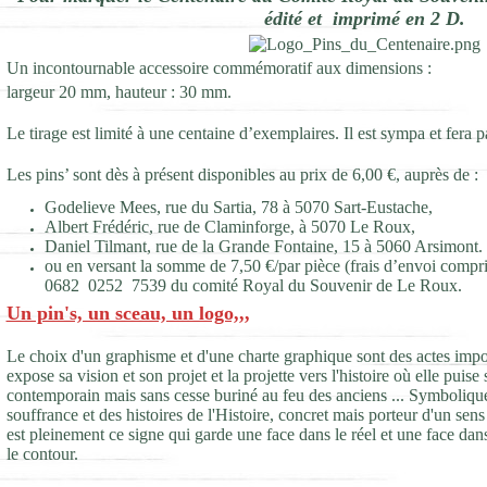
édité et imprimé en 2 D.
Un incontournable accessoire commémoratif aux dimensions :
largeur 20 mm, hauteur : 30 mm.
Le tirage est limité à une centaine d’exemplaires. Il est sympa et fera pa
Les pins’ sont dès à présent disponibles au prix de 6,00 €, auprès de :
Godelieve Mees, rue du Sartia, 78 à 5070 Sart-Eustache,
Albert Frédéric, rue de Claminforge, à 5070 Le Roux,
Daniel Tilmant, rue de la Grande Fontaine, 15 à 5060 Arsimont.
ou en versant la somme de 7,50 €/par pièce (frais d’envoi comp
0682 0252 7539 du comité Royal du Souvenir de Le Roux.
Un pin's, un sceau, un logo,,,
Le choix d'un graphisme et d'une charte graphique sont des actes impor
expose sa vision et son projet et la projette vers l'histoire où elle puise 
contemporain mais sans cesse buriné au feu des anciens ... Symbolique,
souffrance et des histoires de l'Histoire, concret mais porteur d'un sens 
est pleinement ce signe qui garde une face dans le réel et une face dans l
le contour.