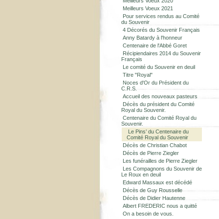
Meilleurs Voeux 2020
Meilleurs Voeux 2021
Pour services rendus au Comité
du Souvenir
4 Décorés du Souvenir Français
Anny Batardy à l'honneur
Centenaire de l'Abbé Goret
Récipiendaires 2014 du Souvenir
Français
Le comité du Souvenir en deuil
Titre "Royal"
Noces d'Or du Président du
C.R.S.
Accueil des nouveaux pasteurs
Décès du président du Comité
Royal du Souvenir.
Centenaire du Comité Royal du
Souvenir.
Le Pins’ du Centenaire du
Comité Royal du Souvenir
Décès de Christian Chabot
Décès de Pierre Ziegler
Les funérailles de Pierre Ziegler
Les Compagnons du Souvenir de
Le Roux en deuil
Edward Massaux est décédé
Décès de Guy Rousselle
Décès de Didier Hautenne
Albert FREDERIC nous a quitté
On a besoin de vous.