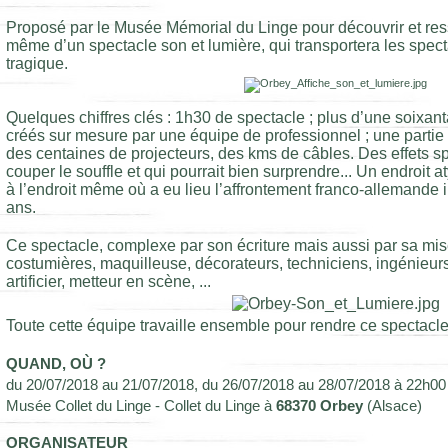
Proposé par le Musée Mémorial du Linge pour découvrir et ress
même d’un spectacle son et lumière, qui transportera les spec
tragique.
Quelques chiffres clés : 1h30 de spectacle ; plus d’une soixant
créés sur mesure par une équipe de professionnel ; une parti
des centaines de projecteurs, des kms de câbles. Des effets s
couper le souffle et qui pourrait bien surprendre... Un endroit a
à l’endroit même où a eu lieu l’affrontement franco-allemande i
ans.
Ce spectacle, complexe par son écriture mais aussi par sa mi
costumières, maquilleuse, décorateurs, techniciens, ingénieurs 
artificier, metteur en scène, ...
Toute cette équipe travaille ensemble pour rendre ce spectacle 
QUAND, OÙ ?
du 20/07/2018 au 21/07/2018, du 26/07/2018 au 28/07/2018 à 22h00
Musée Collet du Linge - Collet du Linge à
68370 Orbey
(Alsace)
ORGANISATEUR