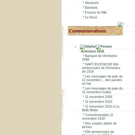
*
Aisemont
*
Bambois
*
Fosses-la-Ville
*
Le Roux
Commémorations
Armistice 1918
*
Banquet de l'Armistice
2008
*
SART-EUSTACHE 90è
anniversaire de l'Armistice
de 1918
*
Les messages de paix du
11 novembre… des paroles
en l’air
*
Les messages de paix du
11 novembre (suite)
*
11 novembre 2009
*
11 novembre 2010
*
11 novembre 2010 à La
Belle Motte
*
Commémoration 11
novembre 1918
*
Des soupirs pleins de
larmes
*
93è anniversaire de