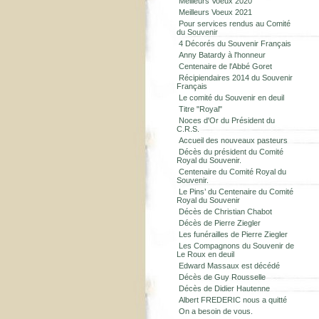
Meilleurs Voeux 2020
Meilleurs Voeux 2021
Pour services rendus au Comité
du Souvenir
4 Décorés du Souvenir Français
Anny Batardy à l'honneur
Centenaire de l'Abbé Goret
Récipiendaires 2014 du Souvenir
Français
Le comité du Souvenir en deuil
Titre "Royal"
Noces d'Or du Président du
C.R.S.
Accueil des nouveaux pasteurs
Décès du président du Comité
Royal du Souvenir.
Centenaire du Comité Royal du
Souvenir.
Le Pins’ du Centenaire du Comité
Royal du Souvenir
Décès de Christian Chabot
Décès de Pierre Ziegler
Les funérailles de Pierre Ziegler
Les Compagnons du Souvenir de
Le Roux en deuil
Edward Massaux est décédé
Décès de Guy Rousselle
Décès de Didier Hautenne
Albert FREDERIC nous a quitté
On a besoin de vous.