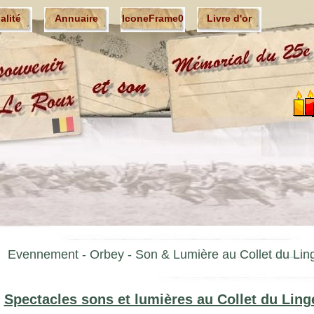
ualité
Annuaire
IconeFrame0
Livre d'or
Evennement -
Orbey - Son & Lumière au Collet du Lin
Spectacles sons et lumières au Collet du Ling