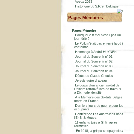
Voeux 2023
Historique du S.F. en Belgique
Pages Mémoires
Pages Mémoire
Pourquoi le 8 mai n'est-il pas un
jour férié ?
Le Poilu n'était pas enterré là où il
est tombé.
Hommage à André HUYNEN
Journal du Souvenir n° 01
Journal du Souvenir n° 02
Journal du Souvenir n° 03
Journal du Souvenir n° 04
Décès de Claude Choules
Je suis votre drapeau
Le corps d'un ancien soldat de
Dalhem retrouvé lors de travaux
à Dixmude identifié.
A la Mémoire des Soldats Belges
morts en France
Derniers jours de guerre pour les
occupants
Conférence Les Australiens dans
l'E.-S. & Meuse.
11 enfants tués à Ghlin après
l'armistice
En 1918, la grippe « espagnole »