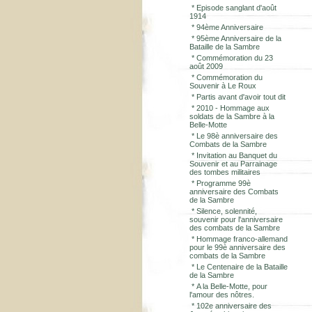
*
Episode sanglant d'août
1914
*
94ème Anniversaire
*
95ème Anniversaire de la
Bataille de la Sambre
*
Commémoration du 23
août 2009
*
Commémoration du
Souvenir à Le Roux
*
Partis avant d'avoir tout dit
*
2010 - Hommage aux
soldats de la Sambre à la
Belle-Motte
*
Le 98è anniversaire des
Combats de la Sambre
*
Invitation au Banquet du
Souvenir et au Parrainage
des tombes militaires
*
Programme 99è
anniversaire des Combats
de la Sambre
*
Silence, solennité,
souvenir pour l'anniversaire
des combats de la Sambre
*
Hommage franco-allemand
pour le 99è anniversaire des
combats de la Sambre
*
Le Centenaire de la Bataille
de la Sambre
*
A la Belle-Motte, pour
l'amour des nôtres.
*
102e anniversaire des