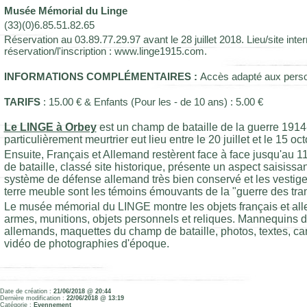
Musée Mémorial du Linge
(33)(0)6.85.51.82.65
Réservation au 03.89.77.29.97 avant le 28 juillet 2018. Lieu/site inter
réservation/l'inscription : www.linge1915.com.
INFORMATIONS COMPLÉMENTAIRES :
Accès adapté aux person
TARIFS
: 15.00 € & Enfants (Pour les - de 10 ans) : 5.00 €
Le LINGE à Orbey
est un champ de bataille de la guerre 1914
particulièrement meurtrier eut lieu entre le 20 juillet et le 15 oc
Ensuite, Français et Allemand restèrent face à face jusqu'au
de bataille, classé site historique, présente un aspect saisissant
système de défense allemand très bien conservé et les vestig
terre meuble sont les témoins émouvants de la "guerre des tra
Le musée mémorial du LINGE montre les objets français et all
armes, munitions, objets personnels et reliques. Mannequins d
allemands, maquettes du champ de bataille, photos, textes, c
vidéo de photographies d'époque.
Date de création :
21/06/2018 @ 20:44
Dernière modification :
22/06/2018 @ 13:19
Catégorie :
Evennement