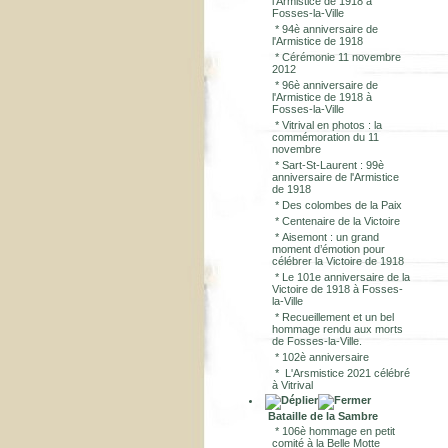
l'Armistice de 1918 à
Fosses-la-Ville
*
94è anniversaire de
l'Armistice de 1918
*
Cérémonie 11 novembre
2012
*
96è anniversaire de
l'Armistice de 1918 à
Fosses-la-Ville
*
Vitrival en photos : la
commémoration du 11
novembre
*
Sart-St-Laurent : 99è
anniversaire de l'Armistice
de 1918
*
Des colombes de la Paix
*
Centenaire de la Victoire
*
Aisemont : un grand
moment d’émotion pour
célébrer la Victoire de 1918
*
Le 101e anniversaire de la
Victoire de 1918 à Fosses-
la-Ville
*
Recueillement et un bel
hommage rendu aux morts
de Fosses-la-Ville.
*
102è anniversaire
*
L'Arsmistice 2021 célébré
à Vitrival
Bataille de la Sambre
*
106è hommage en petit
comité à la Belle Motte