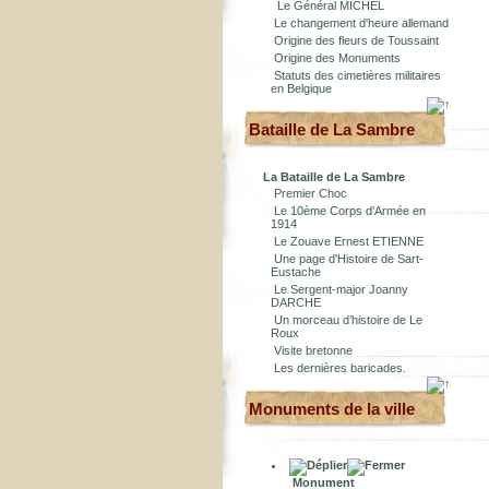
Le Général MICHEL
Le changement d'heure allemand
Origine des fleurs de Toussaint
Origine des Monuments
Statuts des cimetières militaires
en Belgique
Bataille de La Sambre
La Bataille de La Sambre
Premier Choc
Le 10ème Corps d'Armée en
1914
Le Zouave Ernest ETIENNE
Une page d'Histoire de Sart-
Eustache
Le Sergent-major Joanny
DARCHE
Un morceau d’histoire de Le
Roux
Visite bretonne
Les dernières baricades.
Monuments de la ville
Monument