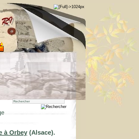
ge
e à Orbey
(Alsace).