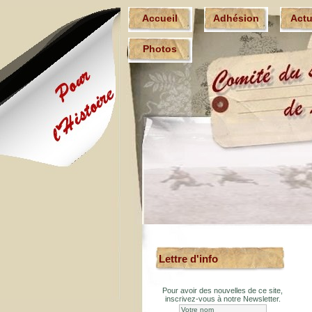
Accueil
Adhésion
Act
Photos
Lettre d'info
Pour avoir des nouvelles de ce site,
inscrivez-vous à notre Newsletter.