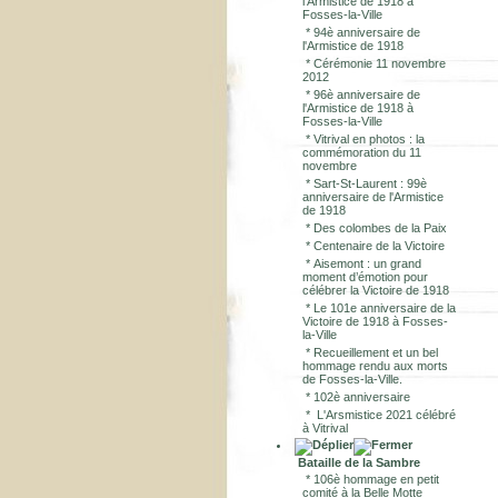
l'Armistice de 1918 à
Fosses-la-Ville
*
94è anniversaire de
l'Armistice de 1918
*
Cérémonie 11 novembre
2012
*
96è anniversaire de
l'Armistice de 1918 à
Fosses-la-Ville
*
Vitrival en photos : la
commémoration du 11
novembre
*
Sart-St-Laurent : 99è
anniversaire de l'Armistice
de 1918
*
Des colombes de la Paix
*
Centenaire de la Victoire
*
Aisemont : un grand
moment d’émotion pour
célébrer la Victoire de 1918
*
Le 101e anniversaire de la
Victoire de 1918 à Fosses-
la-Ville
*
Recueillement et un bel
hommage rendu aux morts
de Fosses-la-Ville.
*
102è anniversaire
*
L'Arsmistice 2021 célébré
à Vitrival
Bataille de la Sambre
*
106è hommage en petit
comité à la Belle Motte