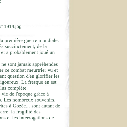
:
e la première guerre mondiale.
rès succinctement, de la
s et a probablement joué un
ts ne sont jamais appréhendés
ler ce combat meurtrier vu et
nt question d'en glorifier les
rigoureux. La fresque en est
plus complète.
 vie de l'époque grâce à
es. Les nombreux souvenirs,
rites à Gozée... sont autant de
re, la fragilité des
ons et les interrogations de