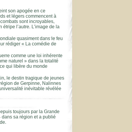
teint son apogée en ce
rds et légers commencent à
s combats sont incroyables,
n étripe l’autre. L’image de la
mondiale quasiment dans le feu
pour rédiger « La comédie de
 guerre comme une loi inhérente
me naturel » dans la totalité
d ce qui libère du monde
ain, le destin tragique de jeunes
 région de Gerpinne, Nalinnes
universalité inévitable révélée
depuis toujours par la Grande
 dans sa région et a publié
ode.