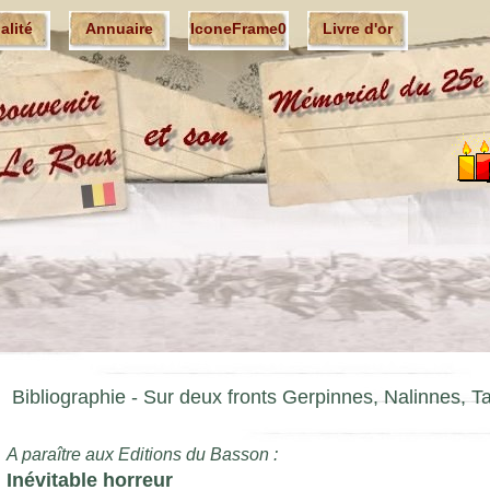
ualité
Annuaire
IconeFrame0
Livre d'or
Bibliographie - Sur deux fronts Gerpinnes, Nalinnes, T
A paraître aux Editions du Basson :
Inévitable horreur