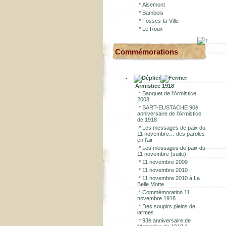
*
Aisemont
*
Bambois
*
Fosses-la-Ville
*
Le Roux
Commémorations
Armistice 1918
*
Banquet de l'Armistice
2008
*
SART-EUSTACHE 90è
anniversaire de l'Armistice
de 1918
*
Les messages de paix du
11 novembre… des paroles
en l’air
*
Les messages de paix du
11 novembre (suite)
*
11 novembre 2009
*
11 novembre 2010
*
11 novembre 2010 à La
Belle Motte
*
Commémoration 11
novembre 1918
*
Des soupirs pleins de
larmes
*
93è anniversaire de