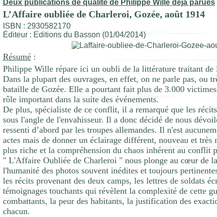
Deux publications de qualité
de Philippe Wille
déjà parues
L’Affaire oubliée de Charleroi, Gozée, août 1914
ISBN : 2930582170
Éditeur : Editions du Basson (01/04/2014)
Résumé
:
Philippe Wille répare ici un oubli de la littérature traitant d
Dans la plupart des ouvrages, en effet, on ne parle pas, ou t
bataille de Gozée. Elle a pourtant fait plus de 3.000 victime
rôle important dans la suite des événements.
De plus, spécialiste de ce conflit, il a remarqué que les réci
sous l'angle de l'envahisseur. Il a donc décidé de nous dévoi
ressenti d’abord par les troupes allemandes. Il n'est aucuneme
actes mais de donner un éclairage différent, nouveau et très 
plus riche et la compréhension du chaos inhérent au conflit 
" L'Affaire Oubliée de Charleroi " nous plonge au cœur de la
l'humanité des photos souvent inédites et toujours pertinent
les récits provenant des deux camps, les lettres de soldats éc
témoignages touchants qui révèlent la complexité de cette guer
combattants, la peur des habitants, la justification des exacti
chacun.