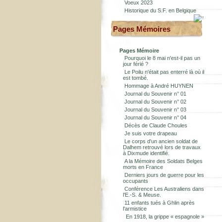
Voeux 2023
Historique du S.F. en Belgique
Pages Mémoires
Pages Mémoire
Pourquoi le 8 mai n'est-il pas un
jour férié ?
Le Poilu n'était pas enterré là où il
est tombé.
Hommage à André HUYNEN
Journal du Souvenir n° 01
Journal du Souvenir n° 02
Journal du Souvenir n° 03
Journal du Souvenir n° 04
Décès de Claude Choules
Je suis votre drapeau
Le corps d'un ancien soldat de
Dalhem retrouvé lors de travaux
à Dixmude identifié.
A la Mémoire des Soldats Belges
morts en France
Derniers jours de guerre pour les
occupants
Conférence Les Australiens dans
l'E.-S. & Meuse.
11 enfants tués à Ghlin après
l'armistice
En 1918, la grippe « espagnole »