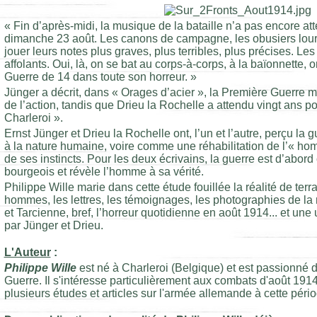
« Fin d’après-midi, la musique de la bataille n’a pas encore at
dimanche 23 août. Les canons de campagne, les obusiers lou
jouer leurs notes plus graves, plus terribles, plus précises. Le
affolants. Oui, là, on se bat au corps-à-corps, à la baïonnette, o
Guerre de 14 dans toute son horreur. »
Jünger a décrit, dans « Orages d’acier », la Première Guerre 
de l’action, tandis que Drieu la Rochelle a attendu vingt ans 
Charleroi ».
Ernst Jünger et Drieu la Rochelle ont, l’un et l’autre, perçu la
à la nature humaine, voire comme une réhabilitation de l’« hom
de ses instincts. Pour les deux écrivains, la guerre est d’abor
bourgeois et révèle l’homme à sa vérité.
Philippe Wille marie dans cette étude fouillée la réalité de terr
hommes, les lettres, les témoignages, les photographies de la
et Tarcienne, bref, l’horreur quotidienne en août 1914... et une 
par Jünger et Drieu.
L'Auteur
:
Philippe Wille
est né à Charleroi (Belgique) et est passionné 
Guerre. Il s'intéresse particulièrement aux combats d'août 1914
plusieurs études et articles sur l'armée allemande à cette péri