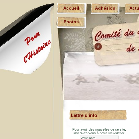
Accueil
Adhésion
Act
Photos
Lettre d'info
Pour avoir des nouvelles de ce site,
inscrivez-vous à notre Newsletter.