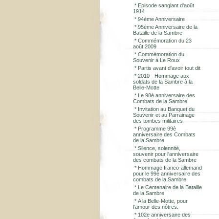
*
Episode sanglant d'août
1914
*
94ème Anniversaire
*
95ème Anniversaire de la
Bataille de la Sambre
*
Commémoration du 23
août 2009
*
Commémoration du
Souvenir à Le Roux
*
Partis avant d'avoir tout dit
*
2010 - Hommage aux
soldats de la Sambre à la
Belle-Motte
*
Le 98è anniversaire des
Combats de la Sambre
*
Invitation au Banquet du
Souvenir et au Parrainage
des tombes militaires
*
Programme 99è
anniversaire des Combats
de la Sambre
*
Silence, solennité,
souvenir pour l'anniversaire
des combats de la Sambre
*
Hommage franco-allemand
pour le 99è anniversaire des
combats de la Sambre
*
Le Centenaire de la Bataille
de la Sambre
*
A la Belle-Motte, pour
l'amour des nôtres.
*
102e anniversaire des