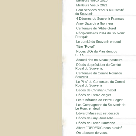
Meilleurs Voeux 2020
Meilleurs Voeux 2021
Pour services rendus au Comité
du Souvenir
4 Décorés du Souvenir Français
Anny Batardy à l'honneur
Centenaire de l'Abbé Goret
Récipiendaires 2014 du Souvenir
Français
Le comité du Souvenir en deuil
Titre "Royal"
Noces d'Or du Président du
C.R.S.
Accueil des nouveaux pasteurs
Décès du président du Comité
Royal du Souvenir.
Centenaire du Comité Royal du
Souvenir.
Le Pins’ du Centenaire du Comité
Royal du Souvenir
Décès de Christian Chabot
Décès de Pierre Ziegler
Les funérailles de Pierre Ziegler
Les Compagnons du Souvenir de
Le Roux en deuil
Edward Massaux est décédé
Décès de Guy Rousselle
Décès de Didier Hautenne
Albert FREDERIC nous a quitté
On a besoin de vous.