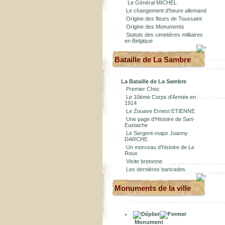
Le Général MICHEL
Le changement d'heure allemand
Origine des fleurs de Toussaint
Origine des Monuments
Statuts des cimetières militaires
en Belgique
Bataille de La Sambre
La Bataille de La Sambre
Premier Choc
Le 10ème Corps d'Armée en
1914
Le Zouave Ernest ETIENNE
Une page d'Histoire de Sart-
Eustache
Le Sergent-major Joanny
DARCHE
Un morceau d’histoire de Le
Roux
Visite bretonne
Les dernières baricades.
Monuments de la ville
Monument