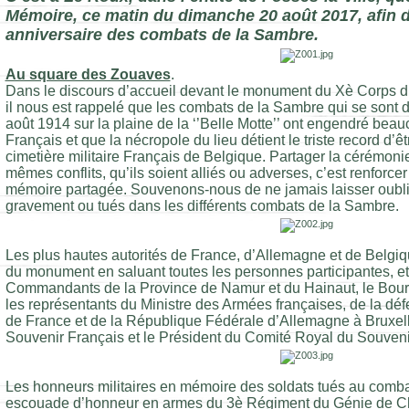
Mémoire, ce matin du dimanche 20 août 2017, afin
anniversaire des combats de la Sambre.
Au square des Zouaves
.
Dans le discours d’accueil devant le monument du Xè Corps d
il nous est rappelé que les combats de la Sambre qui se sont 
août 1914 sur la plaine de la ‘’Belle Motte’’ ont engendré beau
Français et que la nécropole du lieu détient le triste record d’
cimetière militaire Français de Belgique. Partager la cérémon
mêmes conflits, qu’ils soient alliés ou adverses, c’est renforcer
mémoire partagée. Souvenons-nous de ne jamais laisser oublie
gravement ou tués dans les différents combats de la Sambre.
Les plus hautes autorités de France, d’Allemagne et de Belgiq
du monument en saluant toutes les personnes participantes, et
Commandants de la Province de Namur et du Hainaut, le Bourg
les représentants du Ministre des Armées françaises, de la d
de France et de la République Fédérale d’Allemagne à Bruxell
Souvenir Français et le Président du Comité Royal du Souveni
Les honneurs militaires en mémoire des soldats tués au combat
escouade d’honneur en armes du 3è Régiment du Génie de Cha