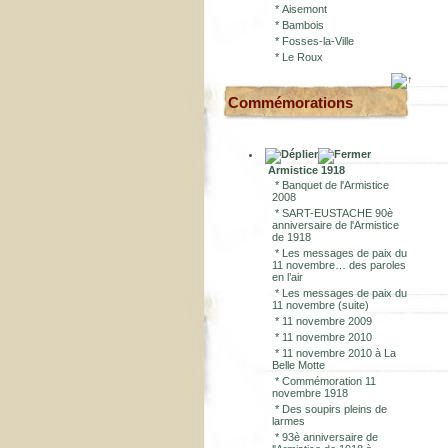
*
Aisemont
*
Bambois
*
Fosses-la-Ville
*
Le Roux
Commémorations
Armistice 1918
*
Banquet de l'Armistice
2008
*
SART-EUSTACHE 90è
anniversaire de l'Armistice
de 1918
*
Les messages de paix du
11 novembre… des paroles
en l’air
*
Les messages de paix du
11 novembre (suite)
*
11 novembre 2009
*
11 novembre 2010
*
11 novembre 2010 à La
Belle Motte
*
Commémoration 11
novembre 1918
*
Des soupirs pleins de
larmes
*
93è anniversaire de