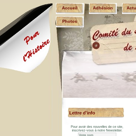
Accueil
Adhésion
Act
Photos
Lettre d'info
Pour avoir des nouvelles de ce site,
inscrivez-vous à notre Newsletter.