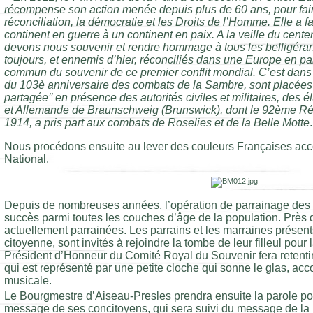
récompense son action menée depuis plus de 60 ans, pour faire
réconciliation, la démocratie et les Droits de l’Homme. Elle a f
continent en guerre à un continent en paix. A la veille du cent
devons nous souvenir et rendre hommage à tous les belligéran
toujours, et ennemis d’hier, réconciliés dans une Europe en pa
commun du souvenir de ce premier conflit mondial. C’est dans
du 103è anniversaire des combats de la Sambre, sont placées 
partagée’’ en présence des autorités civiles et militaires, des é
et Allemande de Braunschweig (Brunswick), dont le 92ème Rég
1914, a pris part aux combats de Roselies et de la Belle Motte
Nous procédons ensuite au lever des couleurs Françaises a
National.
Depuis de nombreuses années, l’opération de parrainage des 
succès parmi toutes les couches d’âge de la population. Près
actuellement parrainées. Les parrains et les marraines présen
citoyenne, sont invités à rejoindre la tombe
de leur filleul pour 
Président d’Honneur du Comité Royal du Souvenir fera retentir
qui est représenté par une petite cloche qui sonne le glas, a
musicale.
Le Bourgmestre d’Aiseau-Presles prendra ensuite la parole p
message de ses concitoyens, qui sera suivi du message de la 