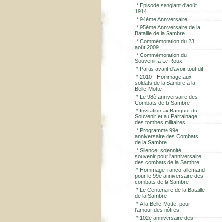
*
Episode sanglant d'août
1914
*
94ème Anniversaire
*
95ème Anniversaire de la
Bataille de la Sambre
*
Commémoration du 23
août 2009
*
Commémoration du
Souvenir à Le Roux
*
Partis avant d'avoir tout dit
*
2010 - Hommage aux
soldats de la Sambre à la
Belle-Motte
*
Le 98è anniversaire des
Combats de la Sambre
*
Invitation au Banquet du
Souvenir et au Parrainage
des tombes militaires
*
Programme 99è
anniversaire des Combats
de la Sambre
*
Silence, solennité,
souvenir pour l'anniversaire
des combats de la Sambre
*
Hommage franco-allemand
pour le 99è anniversaire des
combats de la Sambre
*
Le Centenaire de la Bataille
de la Sambre
*
A la Belle-Motte, pour
l'amour des nôtres.
*
102e anniversaire des