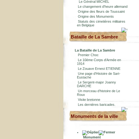
Le Général MICHEL
Le changement d'heure allemand
Origine des fleurs de Toussaint
Origine des Monuments
Statuts des cimetières militaires
en Belgique
Bataille de La Sambre
La Bataille de La Sambre
Premier Choc
Le 10ème Corps d'Armée en
1914
Le Zouave Ernest ETIENNE
Une page d'Histoire de Sart-
Eustache
Le Sergent-major Joanny
DARCHE
Un morceau d’histoire de Le
Roux
Visite bretonne
Les dernières baricades.
Monuments de la ville
Monument