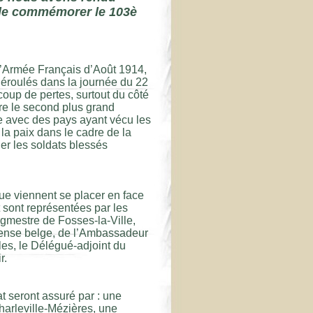
 de commémorer le 103è
’Armée Français d’Août 1914,
déroulés dans la journée du 22
coup de pertes, surtout du côté
être le second plus grand
ie avec des pays ayant vécu les
 la paix dans le cadre de la
r les soldats blessés
ue viennent se placer en face
 sont représentées par les
mestre de Fosses-la-Ville,
éfense belge, de l’Ambassadeur
es, le Délégué-adjoint du
r.
 seront assuré par : une
rleville-Mézières, une