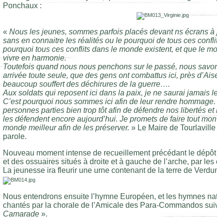
Ponchaux :
«
Nous les jeunes, sommes parfois placés devant ns écrans à j
sans en connaitre les réalités ou le pourquoi de tous ces conf
pourquoi tous ces conflits dans le monde existent, et que le m
vivre en harmonie.
Toutefois quand nous nous penchons sur le passé, nous savons
arrivée toute seule, que des gens ont combattus ici, près d’Ais
beaucoup souffert des déchirures de la guerre….
Aux soldats qui reposent ici dans la paix, je ne saurai jamais l
C’est pourquoi nous sommes ici afin de leur rendre hommage. 
personnes parties bien trop tôt afin de défendre nos libertés et
les défendent encore aujourd’hui. Je promets de faire tout mon
monde meilleur afin de les préserver.
» Le Maire de Tourlaville
parole.
Nouveau moment intense de recueillement précédant le dépôt 
et des ossuaires situés à droite et à gauche de l’arche, par les
La jeunesse ira fleurir une urne contenant de la terre de Verdu
Nous entendrons ensuite l’hymne Européen, et les hymnes nat
chantés par la chorale de l’Amicale des Para-Commandos suiv
Camarade
».