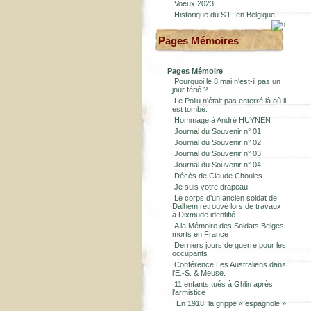
Voeux 2023
Historique du S.F. en Belgique
Pages Mémoires
Pages Mémoire
Pourquoi le 8 mai n'est-il pas un
jour férié ?
Le Poilu n'était pas enterré là où il
est tombé.
Hommage à André HUYNEN
Journal du Souvenir n° 01
Journal du Souvenir n° 02
Journal du Souvenir n° 03
Journal du Souvenir n° 04
Décès de Claude Choules
Je suis votre drapeau
Le corps d'un ancien soldat de
Dalhem retrouvé lors de travaux
à Dixmude identifié.
A la Mémoire des Soldats Belges
morts en France
Derniers jours de guerre pour les
occupants
Conférence Les Australiens dans
l'E.-S. & Meuse.
11 enfants tués à Ghlin après
l'armistice
En 1918, la grippe « espagnole »