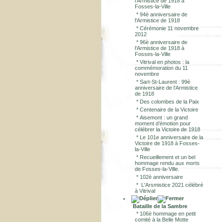
l'Armistice de 1918 à
Fosses-la-Ville
*
94è anniversaire de
l'Armistice de 1918
*
Cérémonie 11 novembre
2012
*
96è anniversaire de
l'Armistice de 1918 à
Fosses-la-Ville
*
Vitrival en photos : la
commémoration du 11
novembre
*
Sart-St-Laurent : 99è
anniversaire de l'Armistice
de 1918
*
Des colombes de la Paix
*
Centenaire de la Victoire
*
Aisemont : un grand
moment d’émotion pour
célébrer la Victoire de 1918
*
Le 101e anniversaire de la
Victoire de 1918 à Fosses-
la-Ville
*
Recueillement et un bel
hommage rendu aux morts
de Fosses-la-Ville.
*
102è anniversaire
*
L'Arsmistice 2021 célébré
à Vitrival
Bataille de la Sambre
*
106è hommage en petit
comité à la Belle Motte