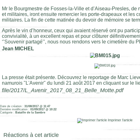
Mr le Bourgmestre de Fosses-la-Ville et d’Aiseau-Presles, de 
et militaires, iront ensuite remercier les porte-drapeaux et le
militaires. La fin de cette matinée du devoir de mémoire se ter
Après le vin d’honneur, ceux qui avaient réservé ont pu partici
convivialité, à un excellent repas et pour clôturer définitiveme
‘’Souvenir partagé’’, nous nous rendons vers le cimetière du P
Jean MICHEL
La presse était présente.
Découvrez le reportage de Marc Liev
namurois "L'Avenir" du lundi 21 août 2017 en cliquant sur le li
file/2017/L_Avenir_2017_08_21_Belle_Motte.pdf
Date de création :
31/08/2017 @ 11:47
Dernière modification :
01/09/2017 @ 10:22
Catégorie :
Bataille de la Sambre
Imprimer l'article
Réactions à cet article