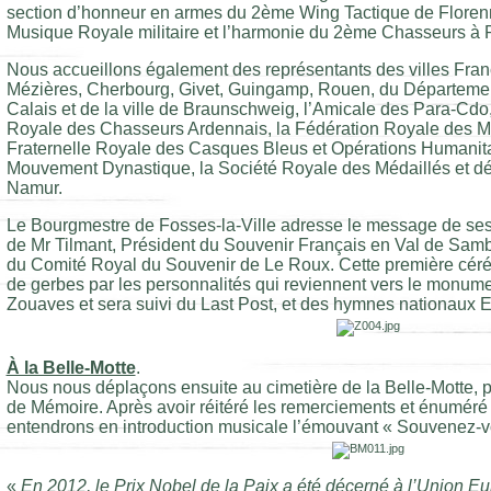
section d’honneur en armes du 2ème Wing Tactique de Florenne
Musique Royale militaire et l’harmonie du 2ème Chasseurs à P
Nous accueillons également des représentants des villes Fran
Mézières, Cherbourg, Givet, Guingamp, Rouen, du Départemen
Calais et de la ville de Braunschweig, l’Amicale des Para-Cdo, 
Royale des Chasseurs Ardennais, la Fédération Royale des Milit
Fraternelle Royale des Casques Bleus et Opérations Humanitai
Mouvement Dynastique, la Société Royale des Médaillés et dé
Namur.
Le Bourgmestre de Fosses-la-Ville adresse le message de ses 
de Mr Tilmant, Président du Souvenir Français en Val de Samb
du Comité Royal du Souvenir de Le Roux. Cette première céré
de gerbes par les personnalités qui reviennent vers le monum
Zouaves et sera suivi du Last Post, et des hymnes nationaux 
À la Belle-Motte
.
Nous nous déplaçons ensuite au cimetière de la Belle-Motte, po
de Mémoire. Après avoir réitéré les remerciements et énuméré 
entendrons en introduction musicale l’émouvant « Souvenez-v
«
En 2012, le Prix Nobel de la Paix a été décerné à l’Union Eu