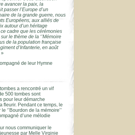
 avancer la paix, la
ait passer l’Europe d’un
enaire de la grande guerre, nous
ts Européens, aux alliés de
ix autour d’un héritage
 ce cadre que les cérémonies
sur le thème de la ‘’Mémoire
lus de la population française
iment d’Infanterie, en août
. »
ccompagné de leur Hymne
tombes a rencontré un vif
 de 500 tombes sont
ts pour leur démarche
la fleurir. Pendant ce temps, le
 le ‘’Bourdon de la mémoire’’
ccompagné d’une mélodie
our nous communiquer le
jeunesse par Melle Virginie