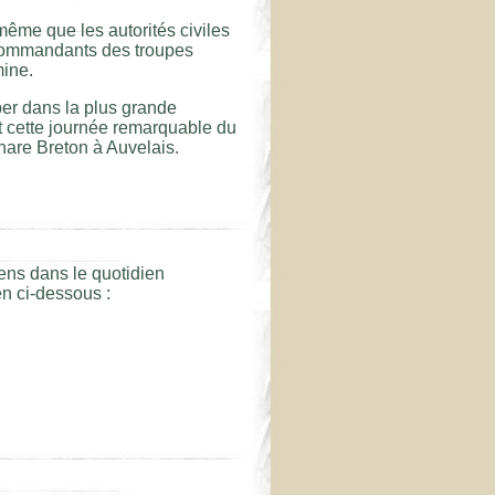
même que les autorités civiles
s commandants des troupes
mine.
per dans la plus grande
nt cette journée remarquable du
hare Breton à Auvelais.
ens dans le quotidien
en ci-dessous :