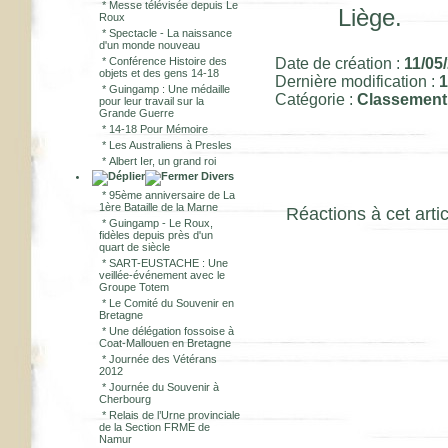
*
Messe télévisée depuis Le
Liège.
Roux
*
Spectacle - La naissance
d'un monde nouveau
*
Conférence Histoire des
Date de création :
11/05
objets et des gens 14-18
Dernière modification :
1
*
Guingamp : Une médaille
Catégorie :
Classement
pour leur travail sur la
Grande Guerre
*
14-18 Pour Mémoire
*
Les Australiens à Presles
*
Albert Ier, un grand roi
Divers
*
95ème anniversaire de La
1ère Bataille de la Marne
Réactions à cet artic
*
Guingamp - Le Roux,
fidèles depuis près d'un
quart de siècle
*
SART-EUSTACHE : Une
veillée-événement avec le
Groupe Totem
*
Le Comité du Souvenir en
Bretagne
*
Une délégation fossoise à
Coat-Mallouen en Bretagne
*
Journée des Vétérans
2012
*
Journée du Souvenir à
Cherbourg
*
Relais de l’Urne provinciale
de la Section FRME de
Namur