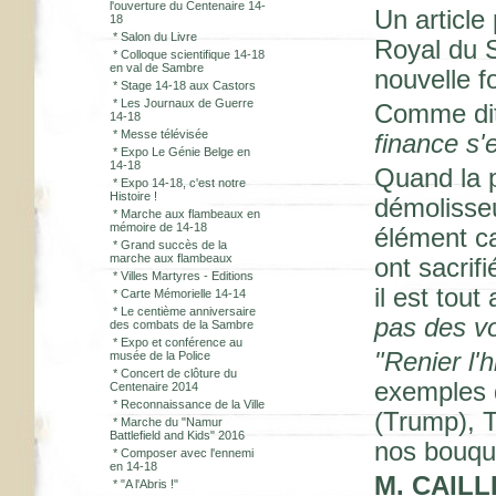
l'ouverture du Centenaire 14-
Un article
18
*
Salon du Livre
Royal du S
*
Colloque scientifique 14-18
en val de Sambre
nouvelle fo
*
Stage 14-18 aux Castors
*
Les Journaux de Guerre
Comme dit 
14-18
*
Messe télévisée
finance s'
*
Expo Le Génie Belge en
14-18
Quand la p
*
Expo 14-18, c'est notre
Histoire !
démolisseu
*
Marche aux flambeaux en
mémoire de 14-18
élément c
*
Grand succès de la
marche aux flambeaux
ont sacrif
*
Villes Martyres - Editions
il est tout
*
Carte Mémorielle 14-14
*
Le centième anniversaire
pas des vo
des combats de la Sambre
*
Expo et conférence au
"Renier l'
musée de la Police
*
Concert de clôture du
exemples 
Centenaire 2014
*
Reconnaissance de la Ville
(Trump), T
*
Marche du "Namur
Battlefield and Kids" 2016
nos bouqui
*
Composer avec l'ennemi
en 14-18
M. CAILL
*
"A l'Abris !"