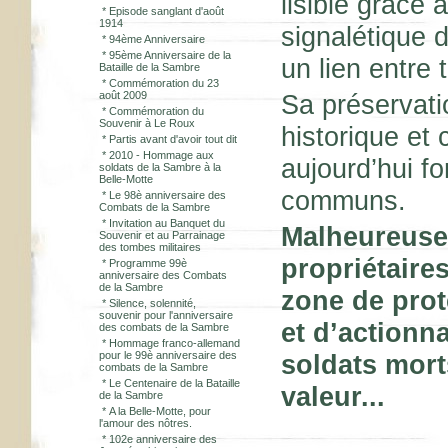
lisible grâce
*
Episode sanglant d'août
1914
signalétique 
*
94ème Anniversaire
*
95ème Anniversaire de la
un lien entre 
Bataille de la Sambre
*
Commémoration du 23
août 2009
Sa préservat
*
Commémoration du
Souvenir à Le Roux
historique et 
*
Partis avant d'avoir tout dit
*
2010 - Hommage aux
aujourd’hui f
soldats de la Sambre à la
Belle-Motte
communs.
*
Le 98è anniversaire des
Combats de la Sambre
*
Invitation au Banquet du
Malheureuse
Souvenir et au Parrainage
des tombes militaires
propriétaire
*
Programme 99è
anniversaire des Combats
de la Sambre
zone de prot
*
Silence, solennité,
souvenir pour l'anniversaire
et d’actionn
des combats de la Sambre
*
Hommage franco-allemand
pour le 99è anniversaire des
soldats mor
combats de la Sambre
*
Le Centenaire de la Bataille
valeur...
de la Sambre
*
A la Belle-Motte, pour
l'amour des nôtres.
*
102e anniversaire des