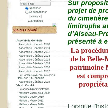
Sur proposi
S'abonner
projet de p
Se désabonner
du cimetière 
Envoyer
113 Abonnés
limitrophe a
Vie du Comité
d’Aiseau-Pre
présenté à 
Assemblée Générale
Assemblée Générale 2008
La procédur
Assemblée Générale 2010
Assemblée Générale 2011
Assemblée Générale 2013
de la Belle
Assemblée Générale 2014
Assemblée Générale 2015
patrimoine 
Assemblée Générale 2016
Assemblée Générale 2017
est compr
Le Comité Royal du Souvenir a
tenu son A.G. annuelle
propriéta
Assemblée Générale 2019
Vie du Comité
Le conseil d'administration
Meilleurs voeux pour 2009
Meilleurs voeux 2010
Meilleurs Voeux 2011
Lorsque l'histo
Meilleurs Voeux 2019