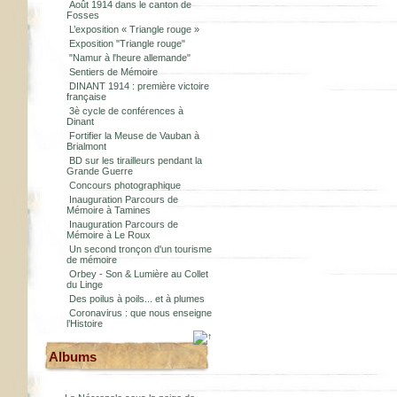
Août 1914 dans le canton de
Fosses
L’exposition « Triangle rouge »
Exposition "Triangle rouge"
"Namur à l'heure allemande"
Sentiers de Mémoire
DINANT 1914 : première victoire
française
3è cycle de conférences à
Dinant
Fortifier la Meuse de Vauban à
Brialmont
BD sur les tirailleurs pendant la
Grande Guerre
Concours photographique
Inauguration Parcours de
Mémoire à Tamines
Inauguration Parcours de
Mémoire à Le Roux
Un second tronçon d'un tourisme
de mémoire
Orbey - Son & Lumière au Collet
du Linge
Des poilus à poils... et à plumes
Coronavirus : que nous enseigne
l’Histoire
Albums