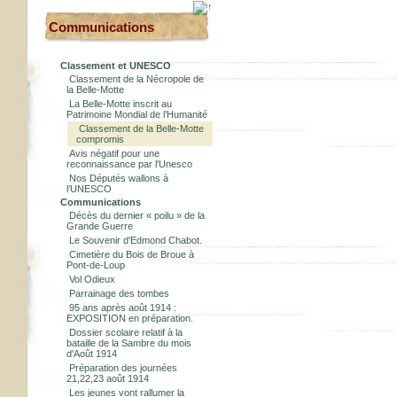
Communications
Classement et UNESCO
Classement de la Nécropole de
la Belle-Motte
La Belle-Motte inscrit au
Patrimoine Mondial de l’Humanité
Classement de la Belle-Motte
compromis
Avis négatif pour une
reconnaissance par l'Unesco
Nos Députés wallons à
l’UNESCO
Communications
Décès du dernier « poilu » de la
Grande Guerre
Le Souvenir d'Edmond Chabot.
Cimetière du Bois de Broue à
Pont-de-Loup
Vol Odieux
Parrainage des tombes
95 ans après août 1914 :
EXPOSITION en préparation.
Dossier scolaire relatif à la
bataille de la Sambre du mois
d'Août 1914
Préparation des journées
21,22,23 août 1914
Les jeunes vont rallumer la