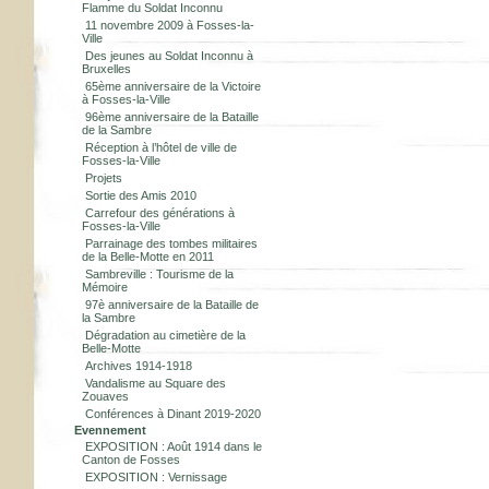
Flamme du Soldat Inconnu
11 novembre 2009 à Fosses-la-
Ville
Des jeunes au Soldat Inconnu à
Bruxelles
65ème anniversaire de la Victoire
à Fosses-la-Ville
96ème anniversaire de la Bataille
de la Sambre
Réception à l’hôtel de ville de
Fosses-la-Ville
Projets
Sortie des Amis 2010
Carrefour des générations à
Fosses-la-Ville
Parrainage des tombes militaires
de la Belle-Motte en 2011
Sambreville : Tourisme de la
Mémoire
97è anniversaire de la Bataille de
la Sambre
Dégradation au cimetière de la
Belle-Motte
Archives 1914-1918
Vandalisme au Square des
Zouaves
Conférences à Dinant 2019-2020
Evennement
EXPOSITION : Août 1914 dans le
Canton de Fosses
EXPOSITION : Vernissage