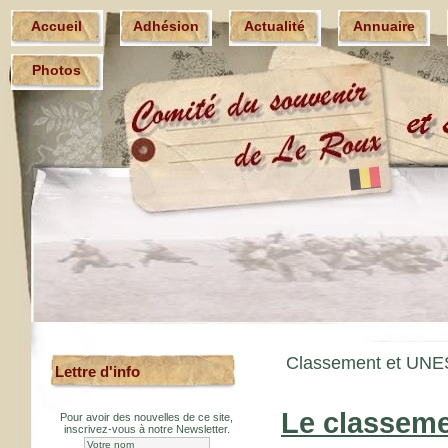
Accueil
Adhésion
Actualité
Annuaire
Photos
Classement et UN
Lettre d'info
Le classeme
Pour avoir des nouvelles de ce site,
inscrivez-vous à notre Newsletter.