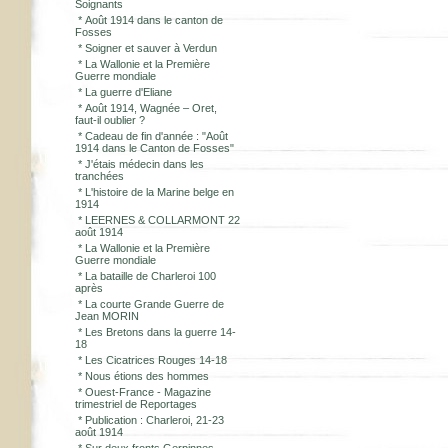
Soignants
*
Août 1914 dans le canton de
Fosses
*
Soigner et sauver à Verdun
*
La Wallonie et la Première
Guerre mondiale
*
La guerre d'Eliane
*
Août 1914, Wagnée – Oret,
faut-il oublier ?
*
Cadeau de fin d'année : "Août
1914 dans le Canton de Fosses"
*
J'étais médecin dans les
tranchées
*
L'histoire de la Marine belge en
1914
*
LEERNES & COLLARMONT 22
août 1914
*
La Wallonie et la Première
Guerre mondiale
*
La bataille de Charleroi 100
après
*
La courte Grande Guerre de
Jean MORIN
*
Les Bretons dans la guerre 14-
18
*
Les Cicatrices Rouges 14-18
*
Nous étions des hommes
*
Ouest-France - Magazine
trimestriel de Reportages
*
Publication : Charleroi, 21-23
août 1914