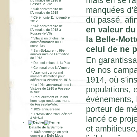
mais en se ra
l'Armistice de 1918 à
Fosses-la-Ville
manquées d’êt
*
94è anniversaire de
l'Armistice de 1918
du passé, afi
*
Cérémonie 11 novembre
2012
*
96è anniversaire de
en valeur du
l'Armistice de 1918 à
Fosses-la-Ville
la Belle-Mott
*
Vitrival en photos : la
commémoration du 11
novembre
celui
de ne p
*
Sart-St-Laurent : 99è
anniversaire de l'Armistice
En garantissa
de 1918
*
Des colombes de la Paix
de nos campa
*
Centenaire de la Victoire
*
Aisemont : un grand
moment d’émotion pour
1914, où s’in
célébrer la Victoire de 1918
*
Le 101e anniversaire de la
populations, e
Victoire de 1918 à Fosses-
la-Ville
événements, l
*
Recueillement et un bel
hommage rendu aux morts
de Fosses-la-Ville.
porteur de mé
*
102è anniversaire
*
L'Arsmistice 2021 célébré
lancé ce proj
à Vitrival
et ambitieuse,
Bataille de la Sambre
*
106è hommage en petit
comité à la Belle Motte