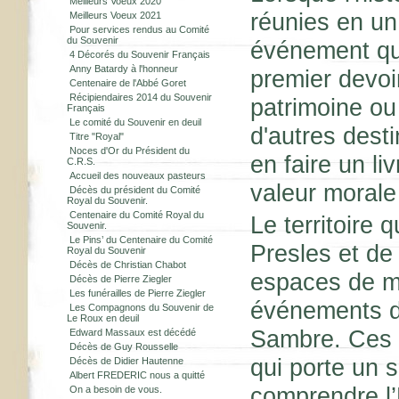
Meilleurs Voeux 2020
réunies en un
Meilleurs Voeux 2021
Pour services rendus au Comité
du Souvenir
événement qui
4 Décorés du Souvenir Français
Anny Batardy à l'honneur
premier devoi
Centenaire de l'Abbé Goret
Récipiendaires 2014 du Souvenir
patrimoine ou 
Français
Le comité du Souvenir en deuil
d'autres desti
Titre "Royal"
Noces d'Or du Président du
en faire un l
C.R.S.
Accueil des nouveaux pasteurs
valeur morale 
Décès du président du Comité
Royal du Souvenir.
Centenaire du Comité Royal du
Le territoire 
Souvenir.
Le Pins’ du Centenaire du Comité
Presles et de
Royal du Souvenir
Décès de Christian Chabot
espaces de m
Décès de Pierre Ziegler
Les funérailles de Pierre Ziegler
événements de 
Les Compagnons du Souvenir de
Le Roux en deuil
Sambre. Ces 
Edward Massaux est décédé
Décès de Guy Rousselle
qui porte un s
Décès de Didier Hautenne
Albert FREDERIC nous a quitté
comprendre l’H
On a besoin de vous.