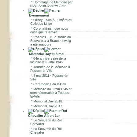
*
Hommage de Mémoire par
l’ABL Saint Andrew Gard
Evennement
*
Orbey - Son & Lumière au
Collet du Linge
*
Coronavirus : que nous
enseigne l’Histoire
*
Roselies – « Le Jardin du
Souvenir » à Braunschweig
a été inauguré
Mémorial Day et 8 mai
*
64e anniversaire de la
victoire du 8 mai 1945
*
Journée de la Mémoire à
Fosses-la-Ville
*
8 mai 2011 - Fosses-la-
Ville
*
Cérémonies du V-Day
*
Mémoire du 8 mai 1945 et
commémoration à Fosses-
la-Ville
*
Mémorial Day 2018
*
Mémorial Day 2017
Roi
Chevalier Albert 1er
*
Le Souvenir du Roi
Chevalier
*
Le Souvenir du Roi
Chevalier