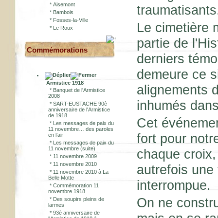
*
Aisemont
traumatisants
*
Bambois
*
Fosses-la-Ville
Le cimetière m
*
Le Roux
partie de l'Hi
Commémorations
derniers témo
demeure ce si
Armistice 1918
alignements de
*
Banquet de l'Armistice
2008
inhumés dans
*
SART-EUSTACHE 90è
anniversaire de l'Armistice
de 1918
Cet événemen
*
Les messages de paix du
11 novembre… des paroles
fort pour not
en l’air
*
Les messages de paix du
11 novembre (suite)
chaque croix,
*
11 novembre 2009
*
11 novembre 2010
autrefois une
*
11 novembre 2010 à La
Belle Motte
interrompue.
*
Commémoration 11
novembre 1918
On ne constru
*
Des soupirs pleins de
larmes
*
93è anniversaire de