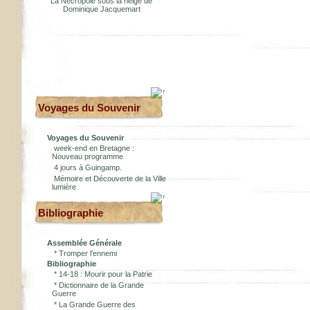
La Nécropole sous la neige de
Dominique Jacquemart
Voyages du Souvenir
Voyages du Souvenir
week-end en Bretagne :
Nouveau programme
4 jours à Guingamp.
Mémoire et Découverte de la Ville
lumière
Bibliographie
Assemblée Générale
*
Tromper l'ennemi
Bibliographie
*
14-18 : Mourir pour la Patrie
*
Dictionnaire de la Grande
Guerre
*
La Grande Guerre des