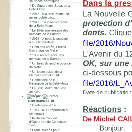
Dans la pres
Journées historiques
*
Du Square des Zouaves à
Belle-Motte
La Nouvelle 
*
2017 - A la Belle-Motte, on
ne les oublie pas...
protection d'
*
2017 - 103è anniversaire
de la Belle-Motte
dents.
Cliquez
*
Le 104e anniversaire des
combats de la Sambre
*
2018 - À nous le souvenir,
file/2016/No
à eux l’immortalité
*
Cent ans après, il reçoit
l'hommage du Maire
L'Avenir du 1
*
105è anniversaire des
combats de la Sambre
OK, sur une 
*
Un beau dimanche pour se
souvenir...
ci-dessous pour
*
Un jeune soldat de la
Mémoire d’août 1914
*
Centenaire de la
file/2016/L_
Nécropole de la Belle-Motte
*
La Belle-Motte 2020 est
Date de publication 
annulée
Centenaire 14-18
*
Centenaire 2014
Réactions
:
*
1914-2014 Préparation du
centenaire
De Michel CAI
*
Invitation Concert
d'Ouverture du Centenaire
14-18
Bonjour,
*
Franc succès pour