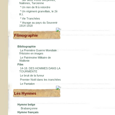
*
Sur deux fronts Gerpinnes,
Nalinnes, Tarcienne
*
Un rien de fil à retordre
*
Un régiment granvillais, le 2è
R.I.
*
Vie Tranchées
*
Voyage au pays du Souvenir
1914-1918
Filmographie
Bibliographie
La Première Guerre Mondiale :
l'Histoire en images
Le Patrimoine Militaire de
Wallonie
Film
14-18. DES HOMMES DANS LA
TOURMENTE
Le bruit de la fureur
Premier Noël dans les tranchées
Le Pantalon
Les Hymnes
Hymne belge
Brabançonne
Hymne français