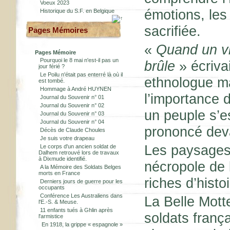
Voeux 2023
émotions, les
Historique du S.F. en Belgique
sacrifiée.
Pages Mémoires
«
Quand un vie
Pages Mémoire
Pourquoi le 8 mai n'est-il pas un
brûle
» écriva
jour férié ?
Le Poilu n'était pas enterré là où il
ethnologue ma
est tombé.
Hommage à André HUYNEN
l’importance 
Journal du Souvenir n° 01
Journal du Souvenir n° 02
un peuple s’e
Journal du Souvenir n° 03
Journal du Souvenir n° 04
prononcé de
Décès de Claude Choules
Je suis votre drapeau
Les paysages 
Le corps d'un ancien soldat de
Dalhem retrouvé lors de travaux
à Dixmude identifié.
nécropole de 
A la Mémoire des Soldats Belges
morts en France
riches d’histo
Derniers jours de guerre pour les
occupants
Conférence Les Australiens dans
La Belle Motte
l'E.-S. & Meuse.
11 enfants tués à Ghlin après
soldats franç
l'armistice
En 1918, la grippe « espagnole »