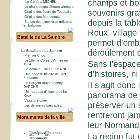
champs et bois
Le Général MICHEL
Le changement d'heure allemand
souvenirs gra
Origine des fleurs de Toussaint
Origine des Monuments
depuis la tabl
Statuts des cimetières militaires
en Belgique
Roux, village
Bataille de La Sambre
permet d’embra
déroulement de
La Bataille de La Sambre
Premier Choc
Le 10ème Corps d'Armée en
Sans l’espace
1914
Le Zouave Ernest ETIENNE
d’histoires, ni
Une page d'Histoire de Sart-
Eustache
Il s’agit donc
Le Sergent-major Joanny
DARCHE
Un morceau d’histoire de Le
panorama de m
Roux
Visite bretonne
préserver un s
Les dernières baricades.
rentreront ja
Monuments de la ville
leur Normandi
La région fu
Monument