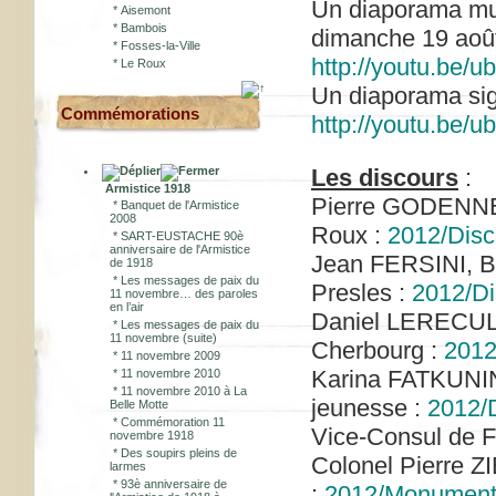
Un diaporama musi
*
Aisemont
*
Bambois
dimanche 19 août
*
Fosses-la-Ville
http://youtu.be/
*
Le Roux
Un diaporama sig
Commémorations
http://youtu.be/
Les discours
:
Armistice 1918
Pierre GODENNE,
*
Banquet de l'Armistice
2008
Roux :
2012/Dis
*
SART-EUSTACHE 90è
anniversaire de l'Armistice
Jean FERSINI, B
de 1918
*
Les messages de paix du
Presles :
2012/Di
11 novembre… des paroles
en l’air
Daniel LERECULE
*
Les messages de paix du
11 novembre (suite)
Cherbourg :
2012
*
11 novembre 2009
Karina FATKUNIN
*
11 novembre 2010
*
11 novembre 2010 à La
jeunesse :
2012/
Belle Motte
*
Commémoration 11
Vice-Consul de F
novembre 1918
*
Des soupirs pleins de
Colonel Pierre 
larmes
*
93è anniversaire de
:
2012/Monument