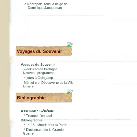
La Nécropole sous la neige de
Dominique Jacquemart
Voyages du Souvenir
Voyages du Souvenir
week-end en Bretagne :
Nouveau programme
4 jours à Guingamp.
Mémoire et Découverte de la Ville
lumière
Bibliographie
Assemblée Générale
*
Tromper l'ennemi
Bibliographie
*
14-18 : Mourir pour la Patrie
*
Dictionnaire de la Grande
Guerre