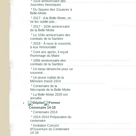
*
102e anniversaire des
Journées historiques
*
Du Square des Zouaves à
Belle-Motte
*
2017 - A la Belle-Motte, on
ne les oublie pas...
*
2017 - 103è anniversaire
de la Belle-Motte
*
Le 104e anniversaire des
combats de la Sambre
*
2018 - À nous le souvenir,
à eux l’immortalité
*
Cent ans après, il reçoit
l'hommage du Maire
*
105è anniversaire des
combats de la Sambre
*
Un beau dimanche pour se
souvenir...
*
Un jeune soldat de la
Mémoire d’août 1914
*
Centenaire de la
Nécropole de la Belle-Motte
*
La Belle-Motte 2020 est
annulée
Centenaire 14-18
*
Centenaire 2014
*
1914-2014 Préparation du
centenaire
*
Invitation Concert
d'Ouverture du Centenaire
14-18