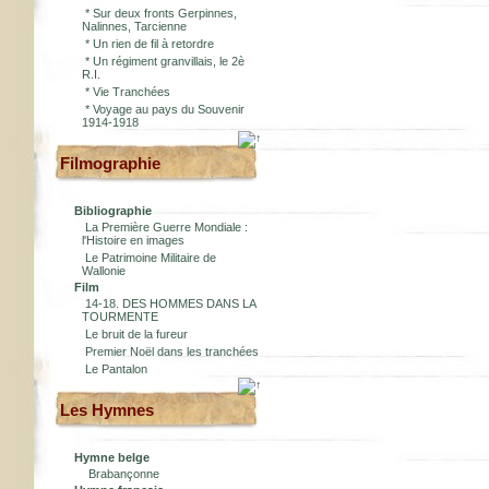
*
Sur deux fronts Gerpinnes,
Nalinnes, Tarcienne
*
Un rien de fil à retordre
*
Un régiment granvillais, le 2è
R.I.
*
Vie Tranchées
*
Voyage au pays du Souvenir
1914-1918
Filmographie
Bibliographie
La Première Guerre Mondiale :
l'Histoire en images
Le Patrimoine Militaire de
Wallonie
Film
14-18. DES HOMMES DANS LA
TOURMENTE
Le bruit de la fureur
Premier Noël dans les tranchées
Le Pantalon
Les Hymnes
Hymne belge
Brabançonne