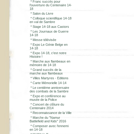
*
Franc succès pour
l'ouverture du Centenaire 14-
18
*
Salon du Livre
*
Colloque scientifique 14-18
en val de Sambre
*
Stage 14-18 aux Castors
*
Les Journaux de Guerre
14-18
*
Messe télévisée
*
Expo Le Génie Belge en
14-18
*
Expo 14-18, c'est notre
Histoire !
*
Marche aux flambeaux en
mémoire de 14-18
*
Grand succès de la
marche aux flambeaux
*
Villes Martyres - Editions
*
Carte Mémorielle 14-14
*
Le centième anniversaire
des combats de la Sambre
*
Expo et conférence au
musée de la Police
*
Concert de clôture du
Centenaire 2014
*
Reconnaissance de la Ville
*
Marche du "Namur
Battlefield and Kids" 2016
*
Composer avec l'ennemi
en 14-18