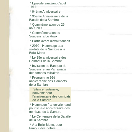
*
Episode sanglant d'août
1914
*
94ème Anniversaire
*
95ème Anniversaire de la
Bataille de la Sambre
*
Commémoration du 23
août 2009
*
Commémoration du
Souvenir à Le Roux
*
Partis avant d'avoir tout dit
*
2010 - Hommage aux
soldats de la Sambre à la
Belle-Motte
*
Le 98è anniversaire des
Combats de la Sambre
*
Invitation au Banquet du
Souvenir et au Parrainage
des tombes militaires
*
Programme 99è
anniversaire des Combats
de la Sambre
Silence, solennité,
souvenir pour
l'anniversaire des combats
de la Sambre
*
Hommage franco-allemand
pour le 99è anniversaire des
combats de la Sambre
*
Le Centenaire de la Bataille
de la Sambre
*
A la Belle-Motte, pour
l'amour des nôtres.