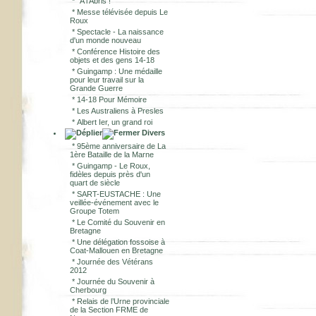
*
"A l'Abris !"
*
Messe télévisée depuis Le
Roux
*
Spectacle - La naissance
d'un monde nouveau
*
Conférence Histoire des
objets et des gens 14-18
*
Guingamp : Une médaille
pour leur travail sur la
Grande Guerre
*
14-18 Pour Mémoire
*
Les Australiens à Presles
*
Albert Ier, un grand roi
Divers
*
95ème anniversaire de La
1ère Bataille de la Marne
*
Guingamp - Le Roux,
fidèles depuis près d'un
quart de siècle
*
SART-EUSTACHE : Une
veillée-événement avec le
Groupe Totem
*
Le Comité du Souvenir en
Bretagne
*
Une délégation fossoise à
Coat-Mallouen en Bretagne
*
Journée des Vétérans
2012
*
Journée du Souvenir à
Cherbourg
*
Relais de l’Urne provinciale
de la Section FRME de