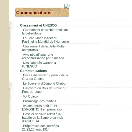
Communications
Classement et UNESCO
Classement de la Nécropole de
la Belle-Motte
La Belle-Motte inscrit au
Patrimoine Mondial de l’Humanité
Classement de la Belle-Motte
compromis
Avis négatif pour une
reconnaissance par l'Unesco
Nos Députés wallons à
l’UNESCO
Communications
Décès du dernier « poilu » de la
Grande Guerre
Le Souvenir d'Edmond Chabot.
Cimetière du Bois de Broue à
Pont-de-Loup
Vol Odieux
Parrainage des tombes
95 ans après août 1914 :
EXPOSITION en préparation.
Dossier scolaire relatif à la
bataille de la Sambre du mois
d'Août 1914
Préparation des journées
21,22,23 août 1914