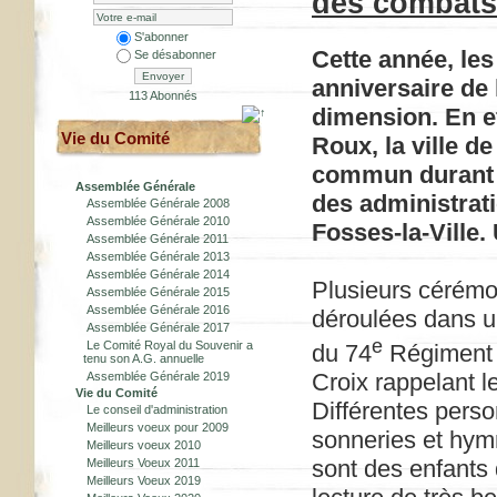
des combats
S'abonner
Cette année, l
Se désabonner
Envoyer
anniversaire de 
113 Abonnés
dimension. En ef
Vie du Comité
Roux, la ville 
commun durant l
Assemblée Générale
des administrat
Assemblée Générale 2008
Assemblée Générale 2010
Fosses-la-Ville.
Assemblée Générale 2011
Assemblée Générale 2013
Assemblée Générale 2014
Plusieurs cérémo
Assemblée Générale 2015
Assemblée Générale 2016
déroulées dans u
Assemblée Générale 2017
e
Le Comité Royal du Souvenir a
du 74
Régiment d
tenu son A.G. annuelle
Croix rappelant le
Assemblée Générale 2019
Vie du Comité
Différentes perso
Le conseil d'administration
Meilleurs voeux pour 2009
sonneries et hym
Meilleurs voeux 2010
sont des enfants
Meilleurs Voeux 2011
Meilleurs Voeux 2019