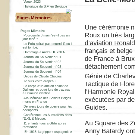
Voeux 2023
Historique du S.F. en Belgique
Pages Mémoires
Une cérémonie nat
Pages Mémoire
Roux un très larg
Pourquoi le 8 mai n'est-il pas un
jour férié ?
d’aviation Ronald
Le Poilu n'était pas enterré là où il
est tombé.
français et belge
Hommage à André HUYNEN
de France à Bruxe
Journal du Souvenir n° 01
Journal du Souvenir n° 02
détachement com
Journal du Souvenir n° 03
Journal du Souvenir n° 04
Génie de Charlevi
Décès de Claude Choules
Je suis votre drapeau
Tactique de Flor
Le corps d'un ancien soldat de
Dalhem retrouvé lors de travaux
l'Harmonie Royale
à Dixmude identifié.
exécutées par de
A la Mémoire des Soldats Belges
morts en France
Guides.
Derniers jours de guerre pour les
occupants
Conférence Les Australiens dans
l'E.-S. & Meuse.
Au Square des Zo
11 enfants tués à Ghlin après
l'armistice
Anny Batardy ont 
En 1918, la grippe « espagnole »