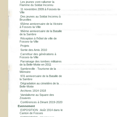
Les jeunes vont rallumer la
Flamme du Soldat Inconnu
11 novembre 2009 à Fosses-la-
Ville
Des jeunes au Soldat Inconnu à
Bruxelles
65ème anniversaire de la Victoire
à Fosses-la-Ville
96ème anniversaire de la Bataille
de la Sambre
Réception à l’hôtel de ville de
Fosses-la-Ville
Projets
Sortie des Amis 2010
Carrefour des générations à
Fosses-la-Ville
Parrainage des tombes militaires
de la Belle-Motte en 2011
Sambreville : Tourisme de la
Mémoire
97è anniversaire de la Bataille de
la Sambre
Dégradation au cimetière de la
Belle-Motte
Archives 1914-1918
Vandalisme au Square des
Zouaves
Conférences à Dinant 2019-2020
Evennement
EXPOSITION : Août 1914 dans le
Canton de Fosses