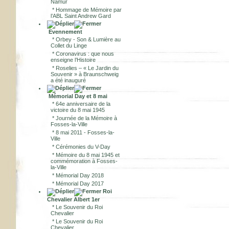
Namur
*
Hommage de Mémoire par
l’ABL Saint Andrew Gard
Evennement
*
Orbey - Son & Lumière au
Collet du Linge
*
Coronavirus : que nous
enseigne l’Histoire
*
Roselies – « Le Jardin du
Souvenir » à Braunschweig
a été inauguré
Mémorial Day et 8 mai
*
64e anniversaire de la
victoire du 8 mai 1945
*
Journée de la Mémoire à
Fosses-la-Ville
*
8 mai 2011 - Fosses-la-
Ville
*
Cérémonies du V-Day
*
Mémoire du 8 mai 1945 et
commémoration à Fosses-
la-Ville
*
Mémorial Day 2018
*
Mémorial Day 2017
Roi
Chevalier Albert 1er
*
Le Souvenir du Roi
Chevalier
*
Le Souvenir du Roi
Chevalier