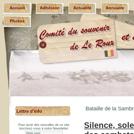
Accueil
Adhésion
Actualité
Annuaire
Photos
Bataille de la Samb
Lettre d'info
Silence, sol
Pour avoir des nouvelles de ce site,
inscrivez-vous à notre Newsletter.