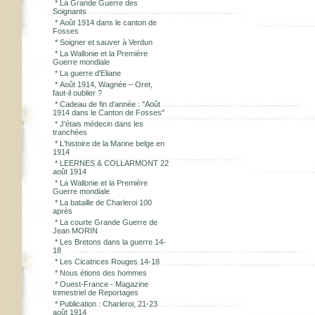
*
La Grande Guerre des
Soignants
*
Août 1914 dans le canton de
Fosses
*
Soigner et sauver à Verdun
*
La Wallonie et la Première
Guerre mondiale
*
La guerre d'Eliane
*
Août 1914, Wagnée – Oret,
faut-il oublier ?
*
Cadeau de fin d'année : "Août
1914 dans le Canton de Fosses"
*
J'étais médecin dans les
tranchées
*
L'histoire de la Marine belge en
1914
*
LEERNES & COLLARMONT 22
août 1914
*
La Wallonie et la Première
Guerre mondiale
*
La bataille de Charleroi 100
après
*
La courte Grande Guerre de
Jean MORIN
*
Les Bretons dans la guerre 14-
18
*
Les Cicatrices Rouges 14-18
*
Nous étions des hommes
*
Ouest-France - Magazine
trimestriel de Reportages
*
Publication : Charleroi, 21-23
août 1914