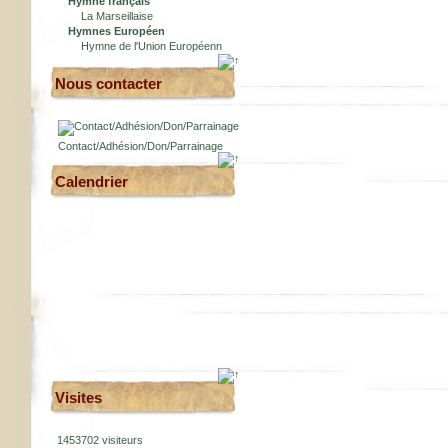
Hymne français
La Marseillaise
Hymnes Européen
Hymne de l'Union Européenn
Nous contacter
Contact/Adhésion/Don/Parrainage
Calendrier
Visites
1453702 visiteurs