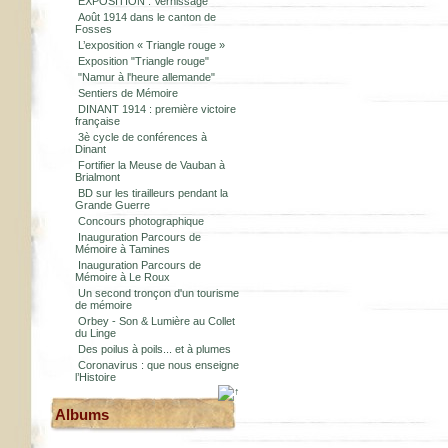
EXPOSITION : Vernissage
Août 1914 dans le canton de
Fosses
L’exposition « Triangle rouge »
Exposition "Triangle rouge"
"Namur à l'heure allemande"
Sentiers de Mémoire
DINANT 1914 : première victoire
française
3è cycle de conférences à
Dinant
Fortifier la Meuse de Vauban à
Brialmont
BD sur les tirailleurs pendant la
Grande Guerre
Concours photographique
Inauguration Parcours de
Mémoire à Tamines
Inauguration Parcours de
Mémoire à Le Roux
Un second tronçon d'un tourisme
de mémoire
Orbey - Son & Lumière au Collet
du Linge
Des poilus à poils... et à plumes
Coronavirus : que nous enseigne
l’Histoire
Albums