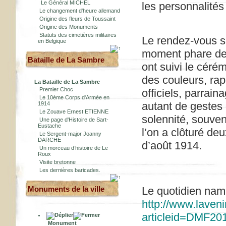
Le Général MICHEL
les personnalités
Le changement d'heure allemand
Origine des fleurs de Toussaint
Origine des Monuments
Statuts des cimetières militaires
Le rendez-vous su
en Belgique
moment phare de
Bataille de La Sambre
ont suivi le cér
des couleurs, ra
La Bataille de La Sambre
Premier Choc
officiels, parrai
Le 10ème Corps d'Armée en
autant de gestes q
1914
Le Zouave Ernest ETIENNE
solennité, souven
Une page d'Histoire de Sart-
Eustache
l’on a clôturé d
Le Sergent-major Joanny
DARCHE
d’août 1914.
Un morceau d’histoire de Le
Roux
Visite bretonne
Les dernières baricades.
Le quotidien namu
Monuments de la ville
http://www.lavenir
articleid=DMF2
Monument