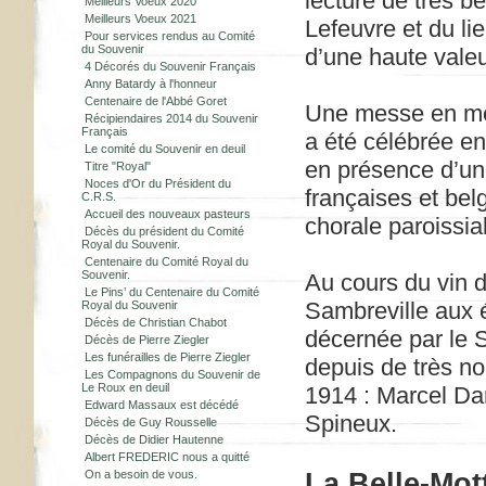
lecture de très 
Meilleurs Voeux 2020
Meilleurs Voeux 2021
Lefeuvre et du lie
Pour services rendus au Comité
du Souvenir
d’une haute valeu
4 Décorés du Souvenir Français
Anny Batardy à l'honneur
Centenaire de l'Abbé Goret
Une messe en mém
Récipiendaires 2014 du Souvenir
Français
a été célébrée en
Le comité du Souvenir en deuil
en présence d’une
Titre "Royal"
Noces d'Or du Président du
françaises et bel
C.R.S.
Accueil des nouveaux pasteurs
chorale paroissia
Décès du président du Comité
Royal du Souvenir.
Centenaire du Comité Royal du
Souvenir.
Au cours du vin d
Le Pins’ du Centenaire du Comité
Sambreville aux 
Royal du Souvenir
Décès de Christian Chabot
décernée par le 
Décès de Pierre Ziegler
Les funérailles de Pierre Ziegler
depuis de très n
Les Compagnons du Souvenir de
Le Roux en deuil
1914 : Marcel Da
Edward Massaux est décédé
Spineux.
Décès de Guy Rousselle
Décès de Didier Hautenne
Albert FREDERIC nous a quitté
La Belle-Mot
On a besoin de vous.