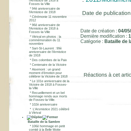
l'Armistice de 1918 à
Fosses-la-Ville
*
94è anniversaire de
Date de publication 
l'Armistice de 1918
*
Cérémonie 11 novembre
2012
*
96è anniversaire de
l'Armistice de 1918 à
Date de création :
04/05
Fosses-la-Ville
Dernière modification :
1
*
Vitrival en photos : la
commémoration du 11
Catégorie :
Bataille de 
novembre
*
Sart-St-Laurent : 99è
anniversaire de l'Armistice
de 1918
*
Des colombes de la Paix
*
Centenaire de la Victoire
*
Aisemont : un grand
moment d’émotion pour
Réactions à cet artic
célébrer la Victoire de 1918
*
Le 101e anniversaire de la
Victoire de 1918 à Fosses-
la-Ville
*
Recueillement et un bel
hommage rendu aux morts
de Fosses-la-Ville.
*
102è anniversaire
*
L'Arsmistice 2021 célébré
à Vitrival
Bataille de la Sambre
*
106è hommage en petit
comité à la Belle Motte