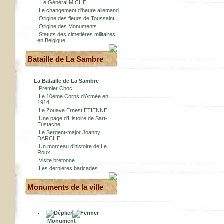
Le Général MICHEL
Le changement d'heure allemand
Origine des fleurs de Toussaint
Origine des Monuments
Statuts des cimetières militaires
en Belgique
Bataille de La Sambre
La Bataille de La Sambre
Premier Choc
Le 10ème Corps d'Armée en
1914
Le Zouave Ernest ETIENNE
Une page d'Histoire de Sart-
Eustache
Le Sergent-major Joanny
DARCHE
Un morceau d’histoire de Le
Roux
Visite bretonne
Les dernières baricades.
Monuments de la ville
Monument