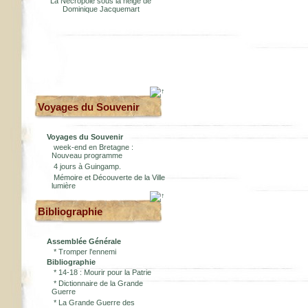
La Nécropole sous la neige de
Dominique Jacquemart
Voyages du Souvenir
Voyages du Souvenir
week-end en Bretagne :
Nouveau programme
4 jours à Guingamp.
Mémoire et Découverte de la Ville
lumière
Bibliographie
Assemblée Générale
*
Tromper l'ennemi
Bibliographie
*
14-18 : Mourir pour la Patrie
*
Dictionnaire de la Grande
Guerre
*
La Grande Guerre des