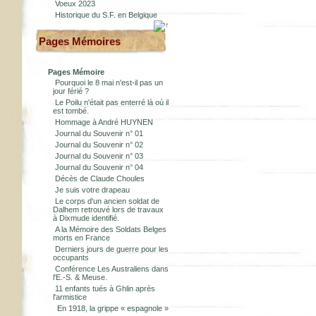
Voeux 2023
Historique du S.F. en Belgique
Pages Mémoires
Pages Mémoire
Pourquoi le 8 mai n'est-il pas un
jour férié ?
Le Poilu n'était pas enterré là où il
est tombé.
Hommage à André HUYNEN
Journal du Souvenir n° 01
Journal du Souvenir n° 02
Journal du Souvenir n° 03
Journal du Souvenir n° 04
Décès de Claude Choules
Je suis votre drapeau
Le corps d'un ancien soldat de
Dalhem retrouvé lors de travaux
à Dixmude identifié.
A la Mémoire des Soldats Belges
morts en France
Derniers jours de guerre pour les
occupants
Conférence Les Australiens dans
l'E.-S. & Meuse.
11 enfants tués à Ghlin après
l'armistice
En 1918, la grippe « espagnole »