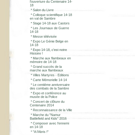
l'ouverture du Centenaire 14-
18
*
Salon du Livre
*
Colloque scientifique 14-18
en val de Sambre
*
Stage 14-18 aux Castors
*
Les Journaux de Guerre
14-18
*
Messe télévisée
*
Expo Le Génie Belge en
14-18
*
Expo 14-18, c'est notre
Histoire !
*
Marche aux flambeaux en
mémoire de 14-18
*
Grand succès de la
marche aux flambeaux
*
Villes Martyres - Editions
*
Carte Mémorielle 14-14
*
Le centième anniversaire
des combats de la Sambre
*
Expo et conférence au
musée de la Police
*
Concert de clôture du
Centenaire 2014
*
Reconnaissance de la Ville
*
Marche du "Namur
Battlefield and Kids" 2016
*
Composer avec l'ennemi
en 14-18
*
"A l'Abris !"