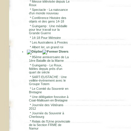
*
Messe télévisée depuis Le
Roux
*
Spectacle - La naissance
d'un monde nouveau
*
Conférence Histoire des
objets et des gens 14-18
*
Guingamp : Une médaille
pour leur travail sur la
Grande Guerre
*
14-18 Pour Mémoire
*
Les Australiens à Presles
*
Albert Ier, un grand roi
Divers
*
95ème anniversaire de La
1ère Bataille de la Marne
*
Guingamp - Le Roux,
fidèles depuis près d'un
quart de siècle
*
SART-EUSTACHE : Une
veillée-événement avec le
Groupe Totem
*
Le Comité du Souvenir en
Bretagne
*
Une délégation fossoise à
Coat-Mallouen en Bretagne
*
Journée des Vétérans
2012
*
Journée du Souvenir à
Cherbourg
*
Relais de l’Urne provinciale
de la Section FRME de
Namur