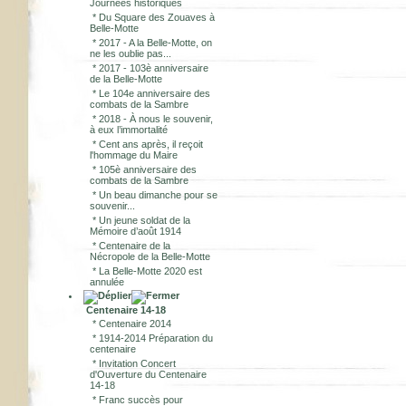
Journées historiques
*
Du Square des Zouaves à
Belle-Motte
*
2017 - A la Belle-Motte, on
ne les oublie pas...
*
2017 - 103è anniversaire
de la Belle-Motte
*
Le 104e anniversaire des
combats de la Sambre
*
2018 - À nous le souvenir,
à eux l’immortalité
*
Cent ans après, il reçoit
l'hommage du Maire
*
105è anniversaire des
combats de la Sambre
*
Un beau dimanche pour se
souvenir...
*
Un jeune soldat de la
Mémoire d’août 1914
*
Centenaire de la
Nécropole de la Belle-Motte
*
La Belle-Motte 2020 est
annulée
Centenaire 14-18
*
Centenaire 2014
*
1914-2014 Préparation du
centenaire
*
Invitation Concert
d'Ouverture du Centenaire
14-18
*
Franc succès pour