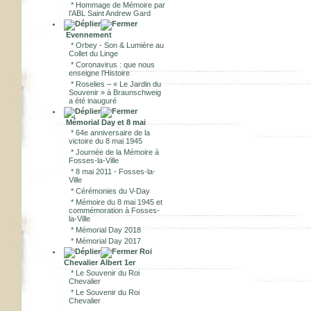
*
Hommage de Mémoire par
l’ABL Saint Andrew Gard
Evennement
*
Orbey - Son & Lumière au
Collet du Linge
*
Coronavirus : que nous
enseigne l’Histoire
*
Roselies – « Le Jardin du
Souvenir » à Braunschweig
a été inauguré
Mémorial Day et 8 mai
*
64e anniversaire de la
victoire du 8 mai 1945
*
Journée de la Mémoire à
Fosses-la-Ville
*
8 mai 2011 - Fosses-la-
Ville
*
Cérémonies du V-Day
*
Mémoire du 8 mai 1945 et
commémoration à Fosses-
la-Ville
*
Mémorial Day 2018
*
Mémorial Day 2017
Roi
Chevalier Albert 1er
*
Le Souvenir du Roi
Chevalier
*
Le Souvenir du Roi
Chevalier