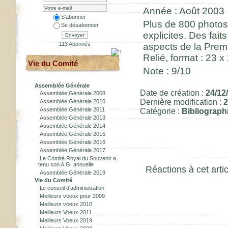
Année : Août 2003
S'abonner
Plus de 800 photos
Se désabonner
explicites. Des fai
Envoyer
113 Abonnés
aspects de la Premi
Relié, format : 23 x
Vie du Comité
Note : 9/10
Assemblée Générale
Date de création :
24/12
Assemblée Générale 2008
Dernière modification :
2
Assemblée Générale 2010
Assemblée Générale 2011
Catégorie :
Bibliograph
Assemblée Générale 2013
Assemblée Générale 2014
Assemblée Générale 2015
Assemblée Générale 2016
Assemblée Générale 2017
Le Comité Royal du Souvenir a
tenu son A.G. annuelle
Réactions à cet artic
Assemblée Générale 2019
Vie du Comité
Le conseil d'administration
Meilleurs voeux pour 2009
Meilleurs voeux 2010
Meilleurs Voeux 2011
Meilleurs Voeux 2019