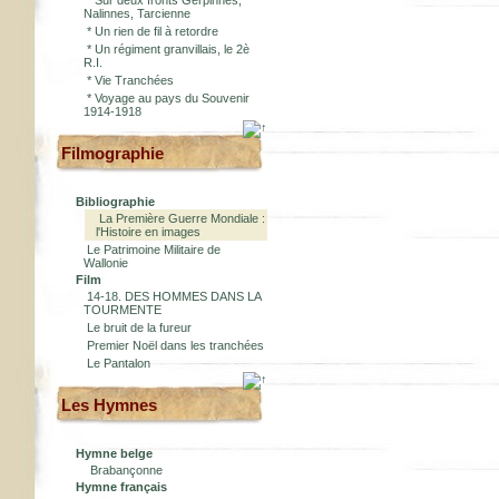
*
Sur deux fronts Gerpinnes,
Nalinnes, Tarcienne
*
Un rien de fil à retordre
*
Un régiment granvillais, le 2è
R.I.
*
Vie Tranchées
*
Voyage au pays du Souvenir
1914-1918
Filmographie
Bibliographie
La Première Guerre Mondiale :
l'Histoire en images
Le Patrimoine Militaire de
Wallonie
Film
14-18. DES HOMMES DANS LA
TOURMENTE
Le bruit de la fureur
Premier Noël dans les tranchées
Le Pantalon
Les Hymnes
Hymne belge
Brabançonne
Hymne français