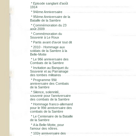
*
Episode sanglant d'août
1914
*
94ème Anniversaire
*
95ème Anniversaire de la
Bataille de la Sambre
*
Commémoration du 23
août 2009
*
Commémoration du
Souvenir à Le Roux
*
Partis avant d'avoir tout dit
*
2010 - Hommage aux
soldats de la Sambre à la
Belle-Motte
*
Le 98è anniversaire des
Combats de la Sambre
*
Invitation au Banquet du
Souvenir et au Parrainage
des tombes militaires
*
Programme 99è
anniversaire des Combats
de la Sambre
*
Silence, solennité,
souvenir pour l'anniversaire
des combats de la Sambre
*
Hommage franco-allemand
pour le 99è anniversaire des
combats de la Sambre
*
Le Centenaire de la Bataille
de la Sambre
*
A la Belle-Motte, pour
l'amour des nôtres.
*
102e anniversaire des