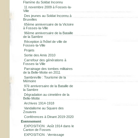
Flamme du Soldat Inconnu
11 novembre 2009 à Fosses-la-
Ville
Des jeunes au Soldat Inconnu à
Bruxelles
65ème anniversaire de la Victoire
à Fosses-la-Ville
96ème anniversaire de la Bataille
de la Sambre
Réception à l’hôtel de ville de
Fosses-la-Ville
Projets
Sortie des Amis 2010
Carrefour des générations à
Fosses-la-Ville
Parrainage des tombes militaires
de la Belle-Motte en 2011
Sambreville : Tourisme de la
Mémoire
97è anniversaire de la Bataille de
la Sambre
Dégradation au cimetière de la
Belle-Motte
Archives 1914-1918
Vandalisme au Square des
Zouaves
Conférences à Dinant 2019-2020
Evennement
EXPOSITION : Août 1914 dans le
Canton de Fosses
EXPOSITION : Vernissage