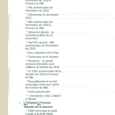
l'Armistice de 1918 à
Fosses-la-Ville
*
94è anniversaire de
l'Armistice de 1918
*
Cérémonie 11 novembre
2012
*
96è anniversaire de
l'Armistice de 1918 à
Fosses-la-Ville
*
Vitrival en photos : la
commémoration du 11
novembre
*
Sart-St-Laurent : 99è
anniversaire de l'Armistice
de 1918
*
Des colombes de la Paix
*
Centenaire de la Victoire
*
Aisemont : un grand
moment d’émotion pour
célébrer la Victoire de 1918
*
Le 101e anniversaire de la
Victoire de 1918 à Fosses-
la-Ville
*
Recueillement et un bel
hommage rendu aux morts
de Fosses-la-Ville.
*
102è anniversaire
*
L'Arsmistice 2021 célébré
à Vitrival
Bataille de la Sambre
*
106è hommage en petit
comité à la Belle Motte