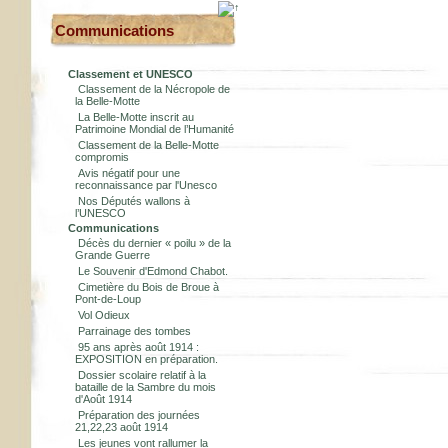
Communications
Classement et UNESCO
Classement de la Nécropole de
la Belle-Motte
La Belle-Motte inscrit au
Patrimoine Mondial de l’Humanité
Classement de la Belle-Motte
compromis
Avis négatif pour une
reconnaissance par l'Unesco
Nos Députés wallons à
l’UNESCO
Communications
Décès du dernier « poilu » de la
Grande Guerre
Le Souvenir d'Edmond Chabot.
Cimetière du Bois de Broue à
Pont-de-Loup
Vol Odieux
Parrainage des tombes
95 ans après août 1914 :
EXPOSITION en préparation.
Dossier scolaire relatif à la
bataille de la Sambre du mois
d'Août 1914
Préparation des journées
21,22,23 août 1914
Les jeunes vont rallumer la