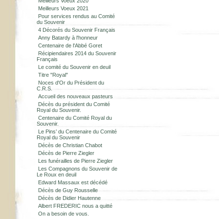
Meilleurs Voeux 2020
Meilleurs Voeux 2021
Pour services rendus au Comité
du Souvenir
4 Décorés du Souvenir Français
Anny Batardy à l'honneur
Centenaire de l'Abbé Goret
Récipiendaires 2014 du Souvenir
Français
Le comité du Souvenir en deuil
Titre "Royal"
Noces d'Or du Président du
C.R.S.
Accueil des nouveaux pasteurs
Décès du président du Comité
Royal du Souvenir.
Centenaire du Comité Royal du
Souvenir.
Le Pins’ du Centenaire du Comité
Royal du Souvenir
Décès de Christian Chabot
Décès de Pierre Ziegler
Les funérailles de Pierre Ziegler
Les Compagnons du Souvenir de
Le Roux en deuil
Edward Massaux est décédé
Décès de Guy Rousselle
Décès de Didier Hautenne
Albert FREDERIC nous a quitté
On a besoin de vous.