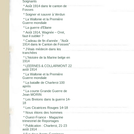
Soignants
*
Août 1914 dans le canton de
Fosses
*
Soigner et sauver à Verdun
*
La Wallonie et la Première
Guerre mondiale
*
La guerre d'Eliane
*
Août 1914, Wagnée – Oret,
faut-il oublier ?
*
Cadeau de fin d'année : "Août
1914 dans le Canton de Fosses"
*
J'étais médecin dans les
tranchées
*
L'histoire de la Marine belge en
1914
*
LEERNES & COLLARMONT 22
août 1914
*
La Wallonie et la Première
Guerre mondiale
*
La bataille de Charleroi 100
après
*
La courte Grande Guerre de
Jean MORIN
*
Les Bretons dans la guerre 14-
18
*
Les Cicatrices Rouges 14-18
*
Nous étions des hommes
*
Ouest-France - Magazine
trimestriel de Reportages
*
Publication : Charleroi, 21-23
août 1914