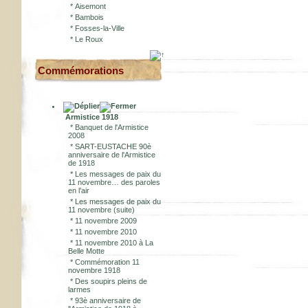
*
Aisemont
*
Bambois
*
Fosses-la-Ville
*
Le Roux
Commémorations
Armistice 1918
*
Banquet de l'Armistice
2008
*
SART-EUSTACHE 90è
anniversaire de l'Armistice
de 1918
*
Les messages de paix du
11 novembre… des paroles
en l’air
*
Les messages de paix du
11 novembre (suite)
*
11 novembre 2009
*
11 novembre 2010
*
11 novembre 2010 à La
Belle Motte
*
Commémoration 11
novembre 1918
*
Des soupirs pleins de
larmes
*
93è anniversaire de