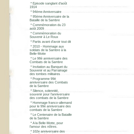
*
Episode sanglant d'août
1914
*
94ème Anniversaire
*
95ème Anniversaire de la
Bataille de la Sambre
*
Commémoration du 23
août 2009
*
Commémoration du
Souvenir à Le Roux
*
Partis avant d'avoir tout dit
*
2010 - Hommage aux
soldats de la Sambre à la
Belle-Motte
*
Le 98è anniversaire des
Combats de la Sambre
*
Invitation au Banquet du
Souvenir et au Parrainage
des tombes militaires
*
Programme 99è
anniversaire des Combats
de la Sambre
*
Silence, solennité,
souvenir pour l'anniversaire
des combats de la Sambre
*
Hommage franco-allemand
pour le 99è anniversaire des
combats de la Sambre
*
Le Centenaire de la Bataille
de la Sambre
*
A la Belle-Motte, pour
l'amour des nôtres.
*
102e anniversaire des