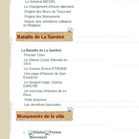
Le Général MICHEL
Le changement d'heure allemand
Origine des fleurs de Toussaint
Origine des Monuments
Statuts des cimetières militaires
en Belgique
Bataille de La Sambre
La Bataille de La Sambre
Premier Choc
Le 10ème Corps d'Armée en
1914
Le Zouave Ernest ETIENNE
Une page d'Histoire de Sart-
Eustache
Le Sergent-major Joanny
DARCHE
Un morceau d’histoire de Le
Roux
Visite bretonne
Les dernières baricades.
Monuments de la ville
Monument