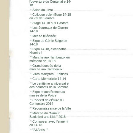
l'ouverture du Centenaire 14-
18
*
Salon du Livre
*
Colloque scientifique 14-18
en val de Sambre
*
Stage 14-18 aux Castors
*
Les Journaux de Guerre
14-18
*
Messe télévisée
*
Expo Le Génie Belge en
14-18
*
Expo 14-18, c'est notre
Histoire !
*
Marche aux flambeaux en
mémoire de 14-18
*
Grand succès de la
marche aux flambeaux
*
Villes Martyres - Editions
*
Carte Mémorielle 14-14
*
Le centième anniversaire
des combats de la Sambre
*
Expo et conférence au
musée de la Police
*
Concert de clôture du
Centenaire 2014
*
Reconnaissance de la Ville
*
Marche du "Namur
Battlefield and Kids" 2016
*
Composer avec l'ennemi
en 14-18
*
"A l'Abris !"