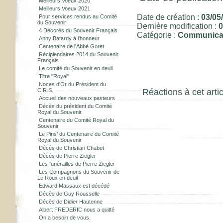
Meilleurs Voeux 2020
Meilleurs Voeux 2021
Date de création :
03/05
Pour services rendus au Comité
du Souvenir
Dernière modification :
0
4 Décorés du Souvenir Français
Catégorie :
Communica
Anny Batardy à l'honneur
Centenaire de l'Abbé Goret
Récipiendaires 2014 du Souvenir
Français
Le comité du Souvenir en deuil
Titre "Royal"
Noces d'Or du Président du
C.R.S.
Réactions à cet artic
Accueil des nouveaux pasteurs
Décès du président du Comité
Royal du Souvenir.
Centenaire du Comité Royal du
Souvenir.
Le Pins’ du Centenaire du Comité
Royal du Souvenir
Décès de Christian Chabot
Décès de Pierre Ziegler
Les funérailles de Pierre Ziegler
Les Compagnons du Souvenir de
Le Roux en deuil
Edward Massaux est décédé
Décès de Guy Rousselle
Décès de Didier Hautenne
Albert FREDERIC nous a quitté
On a besoin de vous.