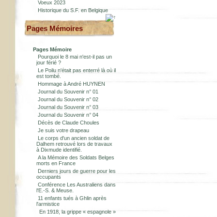
Voeux 2023
Historique du S.F. en Belgique
Pages Mémoires
Pages Mémoire
Pourquoi le 8 mai n'est-il pas un
jour férié ?
Le Poilu n'était pas enterré là où il
est tombé.
Hommage à André HUYNEN
Journal du Souvenir n° 01
Journal du Souvenir n° 02
Journal du Souvenir n° 03
Journal du Souvenir n° 04
Décès de Claude Choules
Je suis votre drapeau
Le corps d'un ancien soldat de
Dalhem retrouvé lors de travaux
à Dixmude identifié.
A la Mémoire des Soldats Belges
morts en France
Derniers jours de guerre pour les
occupants
Conférence Les Australiens dans
l'E.-S. & Meuse.
11 enfants tués à Ghlin après
l'armistice
En 1918, la grippe « espagnole »