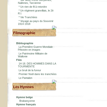
*
Sur deux fronts Gerpinnes,
Nalinnes, Tarcienne
*
Un rien de fil à retordre
*
Un régiment granvillais, le 2è
R.I.
*
Vie Tranchées
*
Voyage au pays du Souvenir
1914-1918
Filmographie
Bibliographie
La Première Guerre Mondiale :
l'Histoire en images
Le Patrimoine Militaire de
Wallonie
Film
14-18. DES HOMMES DANS LA
TOURMENTE
Le bruit de la fureur
Premier Noël dans les tranchées
Le Pantalon
Les Hymnes
Hymne belge
Brabançonne
Hymne français