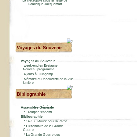
La Nécropole sous la neige de
Dominique Jacquemart
Voyages du Souvenir
Voyages du Souvenir
week-end en Bretagne :
Nouveau programme
4 jours à Guingamp.
Mémoire et Découverte de la Ville
lumière
Bibliographie
Assemblée Générale
*
Tromper l'ennemi
Bibliographie
*
14-18 : Mourir pour la Patrie
*
Dictionnaire de la Grande
Guerre
*
La Grande Guerre des