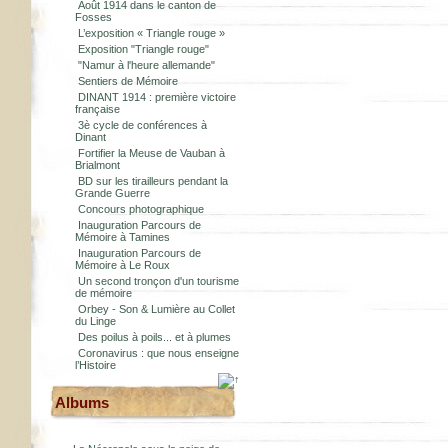
Août 1914 dans le canton de
Fosses
L’exposition « Triangle rouge »
Exposition "Triangle rouge"
"Namur à l'heure allemande"
Sentiers de Mémoire
DINANT 1914 : première victoire
française
3è cycle de conférences à
Dinant
Fortifier la Meuse de Vauban à
Brialmont
BD sur les tirailleurs pendant la
Grande Guerre
Concours photographique
Inauguration Parcours de
Mémoire à Tamines
Inauguration Parcours de
Mémoire à Le Roux
Un second tronçon d'un tourisme
de mémoire
Orbey - Son & Lumière au Collet
du Linge
Des poilus à poils... et à plumes
Coronavirus : que nous enseigne
l’Histoire
Albums