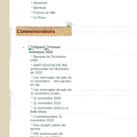
*
Aisemont
*
Bambois
*
Fosses-la-Ville
*
Le Roux
Commémorations
Armistice 1918
*
Banquet de l'Armistice
2008
*
SART-EUSTACHE 90è
anniversaire de l'Armistice
de 1918
*
Les messages de paix du
11 novembre… des paroles
en l’air
*
Les messages de paix du
11 novembre (suite)
*
11 novembre 2009
*
11 novembre 2010
*
11 novembre 2010 à La
Belle Motte
*
Commémoration 11
novembre 1918
*
Des soupirs pleins de
larmes
*
93è anniversaire de