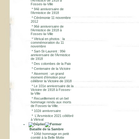
l'Armistice de 1918 à
Fosses-la-Ville
*
94è anniversaire de
l'Armistice de 1918
*
Cérémonie 11 novembre
2012
*
96è anniversaire de
l'Armistice de 1918 à
Fosses-la-Ville
*
Vitrival en photos : la
commémoration du 11
novembre
*
Sart-St-Laurent : 99è
anniversaire de l'Armistice
de 1918
*
Des colombes de la Paix
*
Centenaire de la Victoire
*
Aisemont : un grand
moment d’émotion pour
célébrer la Victoire de 1918
*
Le 101e anniversaire de la
Victoire de 1918 à Fosses-
la-Ville
*
Recueillement et un bel
hommage rendu aux morts
de Fosses-la-Ville.
*
102è anniversaire
*
L'Arsmistice 2021 célébré
à Vitrival
Bataille de la Sambre
*
106è hommage en petit
comité à la Belle Motte