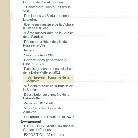
Flamme du Soldat Inconnu
11 novembre 2009 à Fosses-la-
Ville
Des jeunes au Soldat Inconnu à
Bruxelles
65ème anniversaire de la Victoire
à Fosses-la-Ville
96ème anniversaire de la Bataille
de la Sambre
Réception à l’hôtel de ville de
Fosses-la-Ville
Projets
Sortie des Amis 2010
Carrefour des générations à
Fosses-la-Ville
Parrainage des tombes militaires
de la Belle-Motte en 2011
Sambreville : Tourisme de la
Mémoire
97è anniversaire de la Bataille de
la Sambre
Dégradation au cimetière de la
Belle-Motte
Archives 1914-1918
Vandalisme au Square des
Zouaves
Conférences à Dinant 2019-2020
Evennement
EXPOSITION : Août 1914 dans le
Canton de Fosses
EXPOSITION : Vernissage