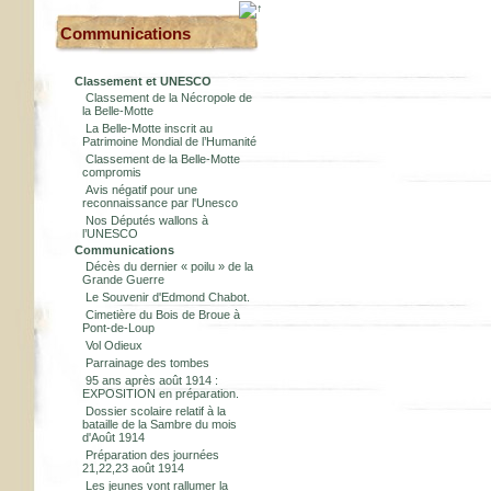
Communications
Classement et UNESCO
Classement de la Nécropole de
la Belle-Motte
La Belle-Motte inscrit au
Patrimoine Mondial de l’Humanité
Classement de la Belle-Motte
compromis
Avis négatif pour une
reconnaissance par l'Unesco
Nos Députés wallons à
l’UNESCO
Communications
Décès du dernier « poilu » de la
Grande Guerre
Le Souvenir d'Edmond Chabot.
Cimetière du Bois de Broue à
Pont-de-Loup
Vol Odieux
Parrainage des tombes
95 ans après août 1914 :
EXPOSITION en préparation.
Dossier scolaire relatif à la
bataille de la Sambre du mois
d'Août 1914
Préparation des journées
21,22,23 août 1914
Les jeunes vont rallumer la