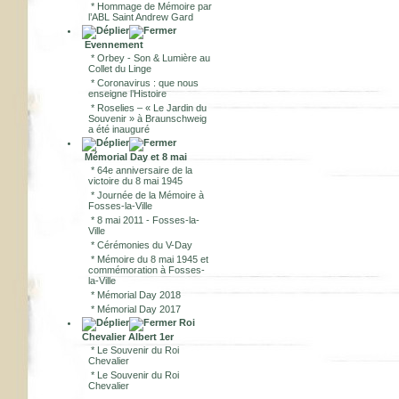
*
Hommage de Mémoire par
l’ABL Saint Andrew Gard
Evennement
*
Orbey - Son & Lumière au
Collet du Linge
*
Coronavirus : que nous
enseigne l’Histoire
*
Roselies – « Le Jardin du
Souvenir » à Braunschweig
a été inauguré
Mémorial Day et 8 mai
*
64e anniversaire de la
victoire du 8 mai 1945
*
Journée de la Mémoire à
Fosses-la-Ville
*
8 mai 2011 - Fosses-la-
Ville
*
Cérémonies du V-Day
*
Mémoire du 8 mai 1945 et
commémoration à Fosses-
la-Ville
*
Mémorial Day 2018
*
Mémorial Day 2017
Roi
Chevalier Albert 1er
*
Le Souvenir du Roi
Chevalier
*
Le Souvenir du Roi
Chevalier