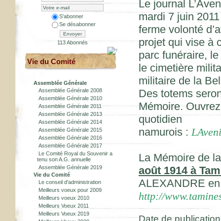
Le journal L’Aven
mardi 7 juin 2011
S'abonner
Se désabonner
ferme volonté d’at
Envoyer
projet qui vise à
113 Abonnés
parc funéraire, l
Vie du Comité
le cimetière mili
militaire de la B
Assemblée Générale
Assemblée Générale 2008
Des totems seront
Assemblée Générale 2010
Mémoire. Ouvrez l
Assemblée Générale 2011
Assemblée Générale 2013
quotidien
Assemblée Générale 2014
namurois :
LAven
Assemblée Générale 2015
Assemblée Générale 2016
Assemblée Générale 2017
Le Comité Royal du Souvenir a
La Mémoire de la
tenu son A.G. annuelle
Assemblée Générale 2019
août 1914 à Tam
Vie du Comité
ALEXANDRE en ou
Le conseil d'administration
Meilleurs voeux pour 2009
http://www.tamine
Meilleurs voeux 2010
Meilleurs Voeux 2011
Meilleurs Voeux 2019
Date de publication 