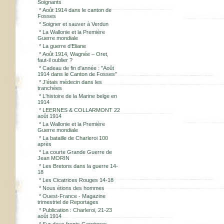
Soignants
*
Août 1914 dans le canton de
Fosses
*
Soigner et sauver à Verdun
*
La Wallonie et la Première
Guerre mondiale
*
La guerre d'Eliane
*
Août 1914, Wagnée – Oret,
faut-il oublier ?
*
Cadeau de fin d'année : "Août
1914 dans le Canton de Fosses"
*
J'étais médecin dans les
tranchées
*
L'histoire de la Marine belge en
1914
*
LEERNES & COLLARMONT 22
août 1914
*
La Wallonie et la Première
Guerre mondiale
*
La bataille de Charleroi 100
après
*
La courte Grande Guerre de
Jean MORIN
*
Les Bretons dans la guerre 14-
18
*
Les Cicatrices Rouges 14-18
*
Nous étions des hommes
*
Ouest-France - Magazine
trimestriel de Reportages
*
Publication : Charleroi, 21-23
août 1914