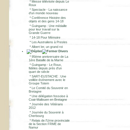
*
Messe télévisée depuis Le
Roux
*
Spectacle - La naissance
d'un monde nouveau
*
Conférence Histoire des
objets et des gens 14-18
*
Guingamp : Une médaille
pour leur travail sur la
Grande Guerre
*
14-18 Pour Mémoire
*
Les Australiens à Presles
*
Albert Ier, un grand roi
Divers
*
95ème anniversaire de La
1ère Bataille de la Marne
*
Guingamp - Le Roux,
fidèles depuis près d'un
quart de siècle
*
SART-EUSTACHE : Une
veillée-événement avec le
Groupe Totem
*
Le Comité du Souvenir en
Bretagne
*
Une délégation fossoise à
Coat-Mallouen en Bretagne
*
Journée des Vétérans
2012
*
Journée du Souvenir à
Cherbourg
*
Relais de l’Urne provinciale
de la Section FRME de
Namur