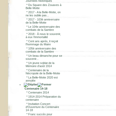
Journées historiques
*
Du Square des Zouaves à
Belle-Motte
*
2017 - A la Belle-Motte, on
ne les oublie pas...
*
2017 - 103è anniversaire
de la Belle-Motte
*
Le 104e anniversaire des
combats de la Sambre
*
2018 - À nous le souvenir,
à eux l’immortalité
*
Cent ans après, il reçoit
l'hommage du Maire
*
105è anniversaire des
combats de la Sambre
*
Un beau dimanche pour se
souvenir...
*
Un jeune soldat de la
Mémoire d’août 1914
*
Centenaire de la
Nécropole de la Belle-Motte
*
La Belle-Motte 2020 est
annulée
Centenaire 14-18
*
Centenaire 2014
*
1914-2014 Préparation du
centenaire
*
Invitation Concert
d'Ouverture du Centenaire
14-18
*
Franc succès pour