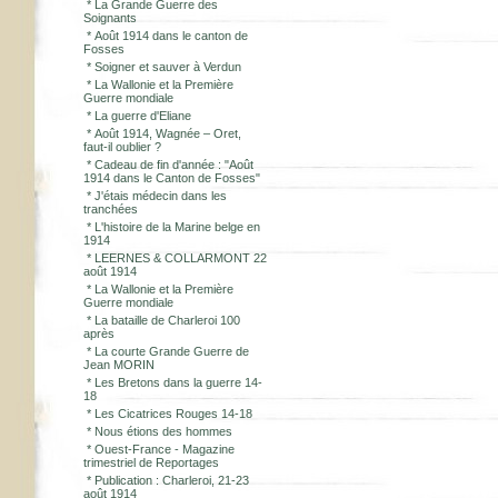
*
La Grande Guerre des
Soignants
*
Août 1914 dans le canton de
Fosses
*
Soigner et sauver à Verdun
*
La Wallonie et la Première
Guerre mondiale
*
La guerre d'Eliane
*
Août 1914, Wagnée – Oret,
faut-il oublier ?
*
Cadeau de fin d'année : "Août
1914 dans le Canton de Fosses"
*
J'étais médecin dans les
tranchées
*
L'histoire de la Marine belge en
1914
*
LEERNES & COLLARMONT 22
août 1914
*
La Wallonie et la Première
Guerre mondiale
*
La bataille de Charleroi 100
après
*
La courte Grande Guerre de
Jean MORIN
*
Les Bretons dans la guerre 14-
18
*
Les Cicatrices Rouges 14-18
*
Nous étions des hommes
*
Ouest-France - Magazine
trimestriel de Reportages
*
Publication : Charleroi, 21-23
août 1914