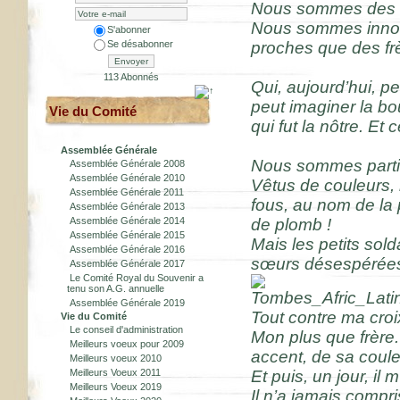
Nous sommes des mi
Nous sommes innomb
S'abonner
Se désabonner
proches que des frè
Envoyer
113 Abonnés
Qui, aujourd’hui, pe
peut imaginer la bo
Vie du Comité
qui fut la nôtre. Et 
Assemblée Générale
Nous sommes partis,
Assemblée Générale 2008
Assemblée Générale 2010
Vêtus de couleurs, 
Assemblée Générale 2011
fous, au nom de la 
Assemblée Générale 2013
Assemblée Générale 2014
de plomb !
Assemblée Générale 2015
Mais les petits sold
Assemblée Générale 2016
sœurs désespérées 
Assemblée Générale 2017
Le Comité Royal du Souvenir a
tenu son A.G. annuelle
Assemblée Générale 2019
Tout contre ma croi
Vie du Comité
Le conseil d'administration
Mon plus que frère
Meilleurs voeux pour 2009
accent, de sa coul
Meilleurs voeux 2010
Meilleurs Voeux 2011
Et puis, un jour, il
Meilleurs Voeux 2019
Il n’a jamais compris