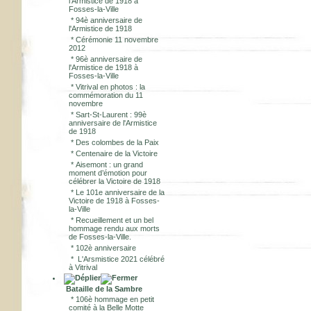
l'Armistice de 1918 à
Fosses-la-Ville
*
94è anniversaire de
l'Armistice de 1918
*
Cérémonie 11 novembre
2012
*
96è anniversaire de
l'Armistice de 1918 à
Fosses-la-Ville
*
Vitrival en photos : la
commémoration du 11
novembre
*
Sart-St-Laurent : 99è
anniversaire de l'Armistice
de 1918
*
Des colombes de la Paix
*
Centenaire de la Victoire
*
Aisemont : un grand
moment d’émotion pour
célébrer la Victoire de 1918
*
Le 101e anniversaire de la
Victoire de 1918 à Fosses-
la-Ville
*
Recueillement et un bel
hommage rendu aux morts
de Fosses-la-Ville.
*
102è anniversaire
*
L'Arsmistice 2021 célébré
à Vitrival
Bataille de la Sambre
*
106è hommage en petit
comité à la Belle Motte