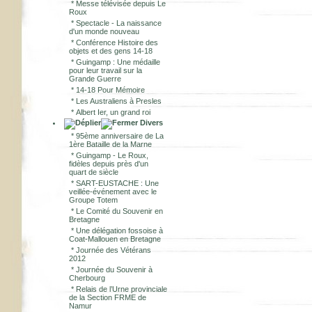
*
Messe télévisée depuis Le
Roux
*
Spectacle - La naissance
d'un monde nouveau
*
Conférence Histoire des
objets et des gens 14-18
*
Guingamp : Une médaille
pour leur travail sur la
Grande Guerre
*
14-18 Pour Mémoire
*
Les Australiens à Presles
*
Albert Ier, un grand roi
Divers
*
95ème anniversaire de La
1ère Bataille de la Marne
*
Guingamp - Le Roux,
fidèles depuis près d'un
quart de siècle
*
SART-EUSTACHE : Une
veillée-événement avec le
Groupe Totem
*
Le Comité du Souvenir en
Bretagne
*
Une délégation fossoise à
Coat-Mallouen en Bretagne
*
Journée des Vétérans
2012
*
Journée du Souvenir à
Cherbourg
*
Relais de l’Urne provinciale
de la Section FRME de
Namur