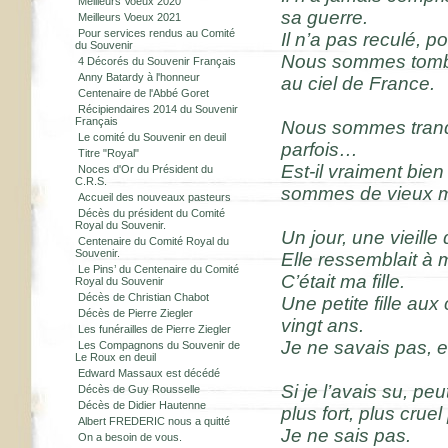
Meilleurs Voeux 2020
sa guerre.
Meilleurs Voeux 2021
Pour services rendus au Comité
Il n’a pas reculé, p
du Souvenir
Nous sommes tombé
4 Décorés du Souvenir Français
Anny Batardy à l'honneur
au ciel de France.
Centenaire de l'Abbé Goret
Récipiendaires 2014 du Souvenir
Français
Nous sommes tranqu
Le comité du Souvenir en deuil
parfois…
Titre "Royal"
Est-il vraiment bien
Noces d'Or du Président du
C.R.S.
sommes de vieux m
Accueil des nouveaux pasteurs
Décès du président du Comité
Royal du Souvenir.
Un jour, une vieill
Centenaire du Comité Royal du
Souvenir.
Elle ressemblait à
Le Pins’ du Centenaire du Comité
C’était ma fille.
Royal du Souvenir
Décès de Christian Chabot
Une petite fille aux
Décès de Pierre Ziegler
vingt ans.
Les funérailles de Pierre Ziegler
Je ne savais pas, en
Les Compagnons du Souvenir de
Le Roux en deuil
Edward Massaux est décédé
Si je l’avais su, pe
Décès de Guy Rousselle
Décès de Didier Hautenne
plus fort, plus cruel
Albert FREDERIC nous a quitté
Je ne sais pas.
On a besoin de vous.