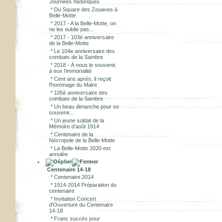
Journées historiques
*
Du Square des Zouaves à
Belle-Motte
*
2017 - A la Belle-Motte, on
ne les oublie pas...
*
2017 - 103è anniversaire
de la Belle-Motte
*
Le 104e anniversaire des
combats de la Sambre
*
2018 - À nous le souvenir,
à eux l’immortalité
*
Cent ans après, il reçoit
l'hommage du Maire
*
105è anniversaire des
combats de la Sambre
*
Un beau dimanche pour se
souvenir...
*
Un jeune soldat de la
Mémoire d’août 1914
*
Centenaire de la
Nécropole de la Belle-Motte
*
La Belle-Motte 2020 est
annulée
Centenaire 14-18
*
Centenaire 2014
*
1914-2014 Préparation du
centenaire
*
Invitation Concert
d'Ouverture du Centenaire
14-18
*
Franc succès pour