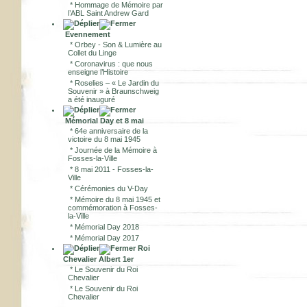
*
Hommage de Mémoire par
l’ABL Saint Andrew Gard
Evennement
*
Orbey - Son & Lumière au
Collet du Linge
*
Coronavirus : que nous
enseigne l’Histoire
*
Roselies – « Le Jardin du
Souvenir » à Braunschweig
a été inauguré
Mémorial Day et 8 mai
*
64e anniversaire de la
victoire du 8 mai 1945
*
Journée de la Mémoire à
Fosses-la-Ville
*
8 mai 2011 - Fosses-la-
Ville
*
Cérémonies du V-Day
*
Mémoire du 8 mai 1945 et
commémoration à Fosses-
la-Ville
*
Mémorial Day 2018
*
Mémorial Day 2017
Roi
Chevalier Albert 1er
*
Le Souvenir du Roi
Chevalier
*
Le Souvenir du Roi
Chevalier