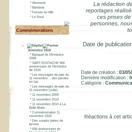
*
Aisemont
La rédaction d
*
Bambois
reportages réalis
*
Fosses-la-Ville
ces prises de
*
Le Roux
personnes, nous 
to
Commémorations
Date de publication
Armistice 1918
*
Banquet de l'Armistice
2008
*
SART-EUSTACHE 90è
anniversaire de l'Armistice
de 1918
Date de création :
03/05
*
Les messages de paix du
Dernière modification :
0
11 novembre… des paroles
en l’air
Catégorie :
Communica
*
Les messages de paix du
11 novembre (suite)
*
11 novembre 2009
*
11 novembre 2010
*
11 novembre 2010 à La
Belle Motte
*
Commémoration 11
Réactions à cet artic
novembre 1918
*
Des soupirs pleins de
larmes
*
93è anniversaire de