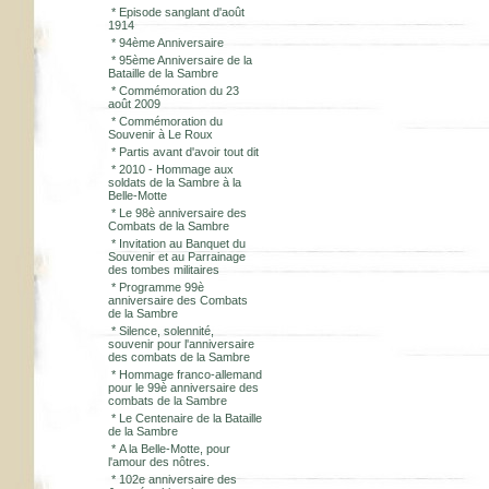
*
Episode sanglant d'août
1914
*
94ème Anniversaire
*
95ème Anniversaire de la
Bataille de la Sambre
*
Commémoration du 23
août 2009
*
Commémoration du
Souvenir à Le Roux
*
Partis avant d'avoir tout dit
*
2010 - Hommage aux
soldats de la Sambre à la
Belle-Motte
*
Le 98è anniversaire des
Combats de la Sambre
*
Invitation au Banquet du
Souvenir et au Parrainage
des tombes militaires
*
Programme 99è
anniversaire des Combats
de la Sambre
*
Silence, solennité,
souvenir pour l'anniversaire
des combats de la Sambre
*
Hommage franco-allemand
pour le 99è anniversaire des
combats de la Sambre
*
Le Centenaire de la Bataille
de la Sambre
*
A la Belle-Motte, pour
l'amour des nôtres.
*
102e anniversaire des