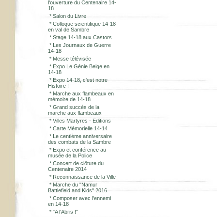
l'ouverture du Centenaire 14-
18
*
Salon du Livre
*
Colloque scientifique 14-18
en val de Sambre
*
Stage 14-18 aux Castors
*
Les Journaux de Guerre
14-18
*
Messe télévisée
*
Expo Le Génie Belge en
14-18
*
Expo 14-18, c'est notre
Histoire !
*
Marche aux flambeaux en
mémoire de 14-18
*
Grand succès de la
marche aux flambeaux
*
Villes Martyres - Editions
*
Carte Mémorielle 14-14
*
Le centième anniversaire
des combats de la Sambre
*
Expo et conférence au
musée de la Police
*
Concert de clôture du
Centenaire 2014
*
Reconnaissance de la Ville
*
Marche du "Namur
Battlefield and Kids" 2016
*
Composer avec l'ennemi
en 14-18
*
"A l'Abris !"