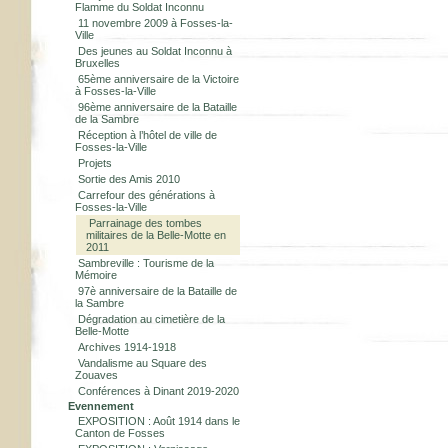
Flamme du Soldat Inconnu
11 novembre 2009 à Fosses-la-
Ville
Des jeunes au Soldat Inconnu à
Bruxelles
65ème anniversaire de la Victoire
à Fosses-la-Ville
96ème anniversaire de la Bataille
de la Sambre
Réception à l’hôtel de ville de
Fosses-la-Ville
Projets
Sortie des Amis 2010
Carrefour des générations à
Fosses-la-Ville
Parrainage des tombes
militaires de la Belle-Motte en
2011
Sambreville : Tourisme de la
Mémoire
97è anniversaire de la Bataille de
la Sambre
Dégradation au cimetière de la
Belle-Motte
Archives 1914-1918
Vandalisme au Square des
Zouaves
Conférences à Dinant 2019-2020
Evennement
EXPOSITION : Août 1914 dans le
Canton de Fosses