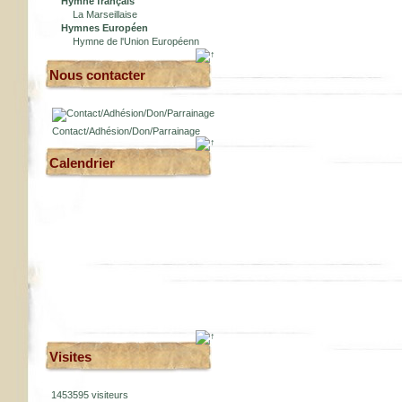
Hymne français
La Marseillaise
Hymnes Européen
Hymne de l'Union Européenn
Nous contacter
Contact/Adhésion/Don/Parrainage
Calendrier
Visites
1453595 visiteurs