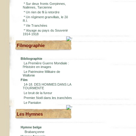
*
Sur deux fronts Gerpinnes,
Nalinnes, Tarcienne
*
Un rien de fil à retordre
*
Un régiment granvillais, le 2è
R.I.
*
Vie Tranchées
*
Voyage au pays du Souvenir
1914-1918
Filmographie
Bibliographie
La Première Guerre Mondiale :
l'Histoire en images
Le Patrimoine Militaire de
Wallonie
Film
14-18. DES HOMMES DANS LA
TOURMENTE
Le bruit de la fureur
Premier Noël dans les tranchées
Le Pantalon
Les Hymnes
Hymne belge
Brabançonne