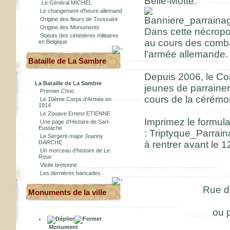
Belle-Motte.
Le Général MICHEL
Le changement d'heure allemand
Origine des fleurs de Toussaint
Origine des Monuments
Dans cette nécropol
Statuts des cimetières militaires
au cours des combat
en Belgique
l’armée allemande.
Bataille de La Sambre
Depuis 2006, le Co
La Bataille de La Sambre
jeunes de parrainer
Premier Choc
cours de la cérémo
Le 10ème Corps d'Armée en
1914
Le Zouave Ernest ETIENNE
Imprimez le formul
Une page d'Histoire de Sart-
Eustache
:
Triptyque_Parrai
Le Sergent-major Joanny
DARCHE
à rentrer avant le 
Un morceau d’histoire de Le
Roux
Visite bretonne
Les dernières baricades.
Rue d
Monuments de la ville
ou 
Monument