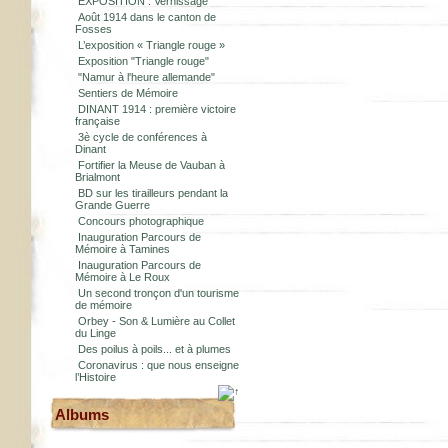
EXPOSITION : Vernissage
Août 1914 dans le canton de
Fosses
L’exposition « Triangle rouge »
Exposition "Triangle rouge"
"Namur à l'heure allemande"
Sentiers de Mémoire
DINANT 1914 : première victoire
française
3è cycle de conférences à
Dinant
Fortifier la Meuse de Vauban à
Brialmont
BD sur les tirailleurs pendant la
Grande Guerre
Concours photographique
Inauguration Parcours de
Mémoire à Tamines
Inauguration Parcours de
Mémoire à Le Roux
Un second tronçon d'un tourisme
de mémoire
Orbey - Son & Lumière au Collet
du Linge
Des poilus à poils... et à plumes
Coronavirus : que nous enseigne
l’Histoire
Albums