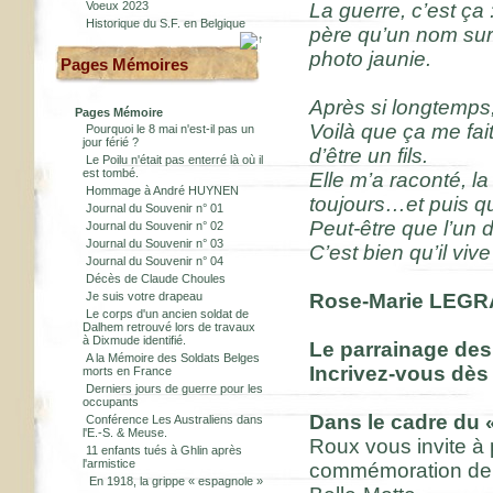
Voeux 2023
La guerre, c’est ça 
Historique du S.F. en Belgique
père qu’un nom sur 
photo jaunie.
Pages Mémoires
Après si longtemps, 
Pages Mémoire
Voilà que ça me fait
Pourquoi le 8 mai n'est-il pas un
jour férié ?
d’être un fils.
Le Poilu n'était pas enterré là où il
est tombé.
Elle m’a raconté, l
Hommage à André HUYNEN
toujours…et puis qu
Journal du Souvenir n° 01
Peut-être que l’un
Journal du Souvenir n° 02
Journal du Souvenir n° 03
C’est bien qu’il vive
Journal du Souvenir n° 04
Décès de Claude Choules
Je suis votre drapeau
Rose-Marie LEGR
Le corps d'un ancien soldat de
Dalhem retrouvé lors de travaux
à Dixmude identifié.
Le parrainage des 
A la Mémoire des Soldats Belges
Incrivez-vous dès
morts en France
Derniers jours de guerre pour les
occupants
Dans le cadre du
«
Conférence Les Australiens dans
l'E.-S. & Meuse.
Roux vous invite à 
11 enfants tués à Ghlin après
l'armistice
commémoration de l
En 1918, la grippe « espagnole »