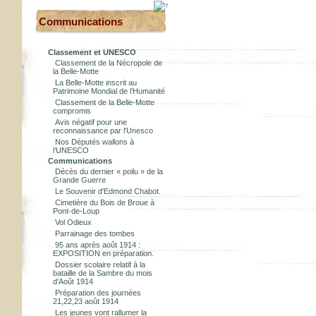
Communications
Classement et UNESCO
Classement de la Nécropole de
la Belle-Motte
La Belle-Motte inscrit au
Patrimoine Mondial de l’Humanité
Classement de la Belle-Motte
compromis
Avis négatif pour une
reconnaissance par l'Unesco
Nos Députés wallons à
l’UNESCO
Communications
Décès du dernier « poilu » de la
Grande Guerre
Le Souvenir d'Edmond Chabot.
Cimetière du Bois de Broue à
Pont-de-Loup
Vol Odieux
Parrainage des tombes
95 ans après août 1914 :
EXPOSITION en préparation.
Dossier scolaire relatif à la
bataille de la Sambre du mois
d'Août 1914
Préparation des journées
21,22,23 août 1914
Les jeunes vont rallumer la