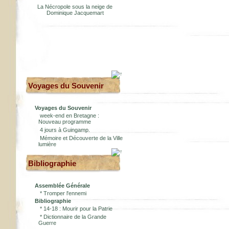
La Nécropole sous la neige de
Dominique Jacquemart
Voyages du Souvenir
Voyages du Souvenir
week-end en Bretagne :
Nouveau programme
4 jours à Guingamp.
Mémoire et Découverte de la Ville
lumière
Bibliographie
Assemblée Générale
*
Tromper l'ennemi
Bibliographie
*
14-18 : Mourir pour la Patrie
*
Dictionnaire de la Grande
Guerre